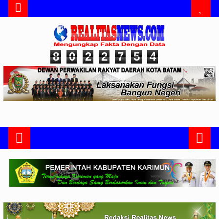
8
0
2
2
7
5
4