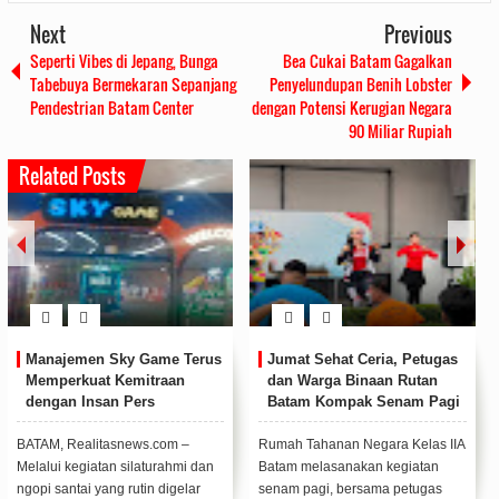
Next
Previous
Seperti Vibes di Jepang, Bunga
Bea Cukai Batam Gagalkan
Tabebuya Bermekaran Sepanjang
Penyelundupan Benih Lobster
Pendestrian Batam Center
dengan Potensi Kerugian Negara
90 Miliar Rupiah
Related Posts
ria, Petugas
BP Batam Sambut Baik
Teguhkan Komit
aan Rutan
Ekspansi Firmus
Pelayanan Prima,
 Senam Pagi
Technologies, Perkuat
Bimbingan Kegia
Posisi Batam sebagai Hub
Apel Pagi Rutan 
Infrastruktur AI Regional
gara Kelas IIA
Wakil Kepala BP Batam, Li
Kepala Subsi Bimbin
n kegiatan
Claudia Chandra, (F/Ist)BATAM,
Kegiatan Rumah Tah
ma petugas
Realitasnews.com - Badan
Negara Kelas II A Ba