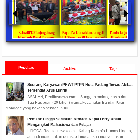
ta Ajang
Ketua DPRD Tanjungpinang
Rapat Paripurna Memperingati
Pemko Tanjung Pinang
unikasi
Memimpin Rapat Paripurna
HUT Otonom ke 20 Tahun, Walikota
Bingkisan Hari Raya Id
at
Pengesahan Ranperda Perubahan
Rahma Paparkan Capaian
Untuk Masyarakat Pene
ments
2022/09/24
0 Comments
2021/10/18
0 Comments
2020/05/11
0 Com
APBD TA 2022 Menjadi Perda
Pembangunan Selama 3 Tahun
Populars
Archive
Tags
Seorang Karyawan PKWT PTPN Huta Padang Tewas Akibat
Tersengat Arus Listrik
ASAHAN, Realitasnews.com – Sungguh malang nasib dari
Tua Hasibuan (20 tahun) warga kecamatan Bandar Pasir
Mandoge yang bekerja sebagai buru...
Pemkab Lingga Sediakan Armada Kapal Ferry Untuk
Mengangkut Mahasiswa dan Pelajar
LINGGA, Realitasnews.com - Kabag Kominfo Humas Lingga,
Jumadi mengatakan pemkab Lingga akan menyediakan