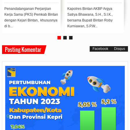
Akhlak Rasulullah
Kencang
Polres Bintan menggelar
Polres Bintan Polda Kepulauan
Peringatan Maulid Nabi
Riau menyalurkan bantuan sosial
Muhammad SAW 1446
berupa sembako kepada warga
Hijriah/2024 di Masjid Darul ...
yang terd...
Posting Komentar
Facebook
Disqus