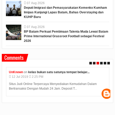
07
Aug
2026
Deputi Imigrasi dan Pemasyarakatan Kemenko Kumham
Imipas Kunjungi Lapas Batam, Bahas Overstaying dan
KUHP Baru
07
Aug
2026
BP Batam Perkuat Pembinaan Talenta Muda Lewat Batam
Prime International Grassroot Football sebagai Festival
2026
Comments
UnKnown
on
kelas bukan satu satunya tempat belajar...
12
Jul
2019
2:25 PM
Situs Judi Online Terpercaya Menyediakan Kemudahan Dalam
Bertransaksi Dengan Mudah 24 Jam. Deposit T...