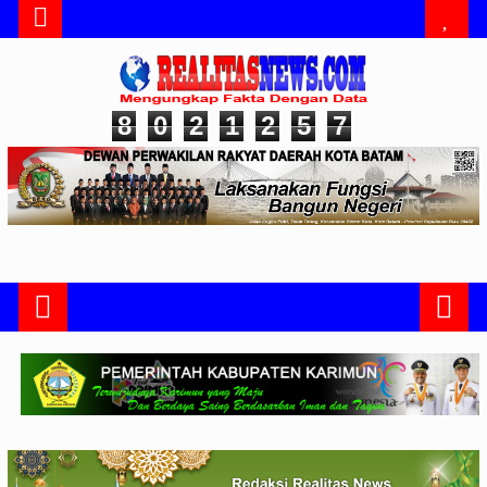
8
0
2
1
2
5
7