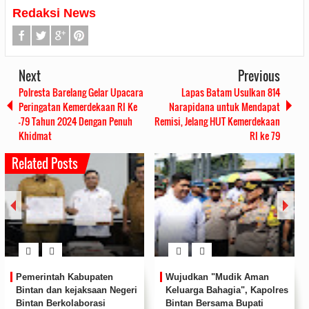
Redaksi News
Next
Previous
Polresta Barelang Gelar Upacara
Lapas Batam Usulkan 814
Peringatan Kemerdekaan RI Ke
Narapidana untuk Mendapat
-79 Tahun 2024 Dengan Penuh
Remisi, Jelang HUT Kemerdekaan
Khidmat
RI ke 79
Related Posts
Polres Bintan Bintan
Polres Bintan Beri Bantuan
Peringati Maulid Nabi
Kepada Masyarakat yang
Muhammad SAW, Teladani
Tertimpa Musibah Angin