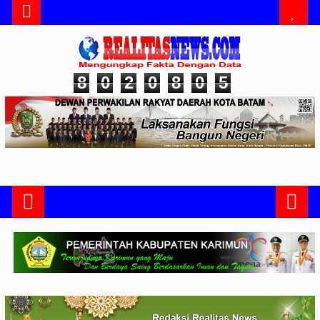
8
0
2
0
8
0
5