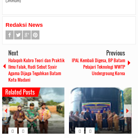
(JH/hum)
Redaksi News
Next
Previous
Halaqoh Kubro Teori dan Praktik
IPAL Kembali Digesa, BP Batam
Ilmu Falak, Rudi Sebut Syair
Pelajari Teknologi WWTP
Agama Dijaga Teguhkan Batam
Undergroung Korea
Kota Madani
Related Posts