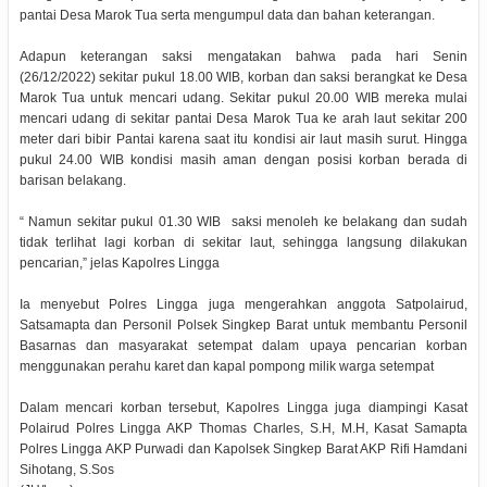
pantai Desa Marok Tua serta mengumpul data dan bahan keterangan.
Adapun keterangan saksi mengatakan bahwa pada hari Senin
(26/12/2022) sekitar pukul 18.00 WIB, korban dan saksi berangkat ke Desa
Marok Tua untuk mencari udang. Sekitar pukul 20.00 WIB mereka mulai
mencari udang di sekitar pantai Desa Marok Tua ke arah laut sekitar 200
meter dari bibir Pantai karena saat itu kondisi air laut masih surut. Hingga
pukul 24.00 WIB kondisi masih aman dengan posisi korban berada di
barisan belakang.
“ Namun sekitar pukul 01.30 WIB saksi menoleh ke belakang dan sudah
tidak terlihat lagi korban di sekitar laut, sehingga langsung dilakukan
pencarian,” jelas Kapolres Lingga
Ia menyebut Polres Lingga juga mengerahkan anggota Satpolairud,
Satsamapta dan Personil Polsek Singkep Barat untuk membantu Personil
Basarnas dan masyarakat setempat dalam upaya pencarian korban
menggunakan perahu karet dan kapal pompong milik warga setempat
Dalam mencari korban tersebut, Kapolres Lingga juga diampingi Kasat
Polairud Polres Lingga AKP Thomas Charles, S.H, M.H, Kasat Samapta
Polres Lingga AKP Purwadi dan Kapolsek Singkep Barat AKP Rifi Hamdani
Sihotang, S.Sos