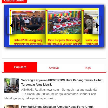
D Tanjungpinang
Rapat Paripurna Memperingati
Pemko Tanjung Pinang Bagikan
Ketua DPRD 
Rapat Paripurna
HUT Otonom ke 20 Tahun, Walikota
Bingkisan Hari Raya Idul Fitri
Pimpin Rapa
Ranperda Perubahan
Rahma Paparkan Capaian
Untuk Masyarakat Penerima DTKS
Jawaban Pand
24
0 Comments
2021/10/18
0 Comments
2020/05/11
0 Comments
2020/05/
22 Menjadi Perda
Pembangunan Selama 3 Tahun
Fraksi Ten
Tanjung
Populars
Archive
Tags
Seorang Karyawan PKWT PTPN Huta Padang Tewas Akibat
Tersengat Arus Listrik
ASAHAN, Realitasnews.com – Sungguh malang nasib dari
Tua Hasibuan (20 tahun) warga kecamatan Bandar Pasir
Mandoge yang bekerja sebagai buru...
Pemkab Lingga Sediakan Armada Kapal Ferry Untuk