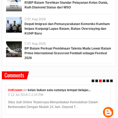
RSBP Batam Torehkan Standar Pelayanan Kelas Dunia,
Raih Diamond Status dari WSO
07
Aug
2026
Deputi Imigrasi dan Pemasyarakatan Kemenko Kumham
Imipas Kunjungi Lapas Batam, Bahas Overstaying dan
KUHP Baru
07
Aug
2026
BP Batam Perkuat Pembinaan Talenta Muda Lewat Batam
Prime International Grassroot Football sebagai Festival
2026
Comments
 satu satunya tempat belajar...
Unknown
on
konjen india di m
12
Jul
2019
2:12 PM
ercaya Menyediakan Kemudahan Dalam
Judi Deposit Ovo semakin boomi
h 24 Jam. Deposit T...
minimal deposit 10.000 Yuukkkk 