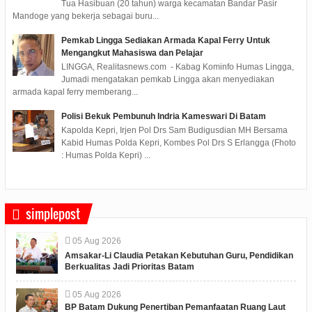
Tua Hasibuan (20 tahun) warga kecamatan Bandar Pasir
Mandoge yang bekerja sebagai buru...
Pemkab Lingga Sediakan Armada Kapal Ferry Untuk
Mengangkut Mahasiswa dan Pelajar
LINGGA, Realitasnews.com - Kabag Kominfo Humas Lingga,
Jumadi mengatakan pemkab Lingga akan menyediakan
armada kapal ferry memberang...
Polisi Bekuk Pembunuh Indria Kameswari Di Batam
Kapolda Kepri, Irjen Pol Drs Sam Budigusdian MH Bersama
Kabid Humas Polda Kepri, Kombes Pol Drs S Erlangga (Fhoto
: Humas Polda Kepri) ...
simplepost
05
Aug
2026
Amsakar-Li Claudia Petakan Kebutuhan Guru, Pendidikan
Berkualitas Jadi Prioritas Batam
05
Aug
2026
BP Batam Dukung Penertiban Pemanfaatan Ruang Laut