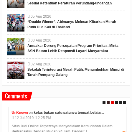
Sesuai Ketentuan Peraturan Perundang-undangan
05
Aug
2026
“Double Winner”, Abimanyu Melesat Kibarkan Merah
Putih Dua Kali di Thailand
03
Aug
2026
Amsakar Dorong Percepatan Program Prioritas, Minta
ASN Batam Lebih Responsif Layani Masyarakat
02
Aug
2026
Sekolah Terintegrasi Merah Putih, Menumbuhkan Mimpi di
Tanah Rempang-Galang
Comments
UnKnown
on
kelas bukan satu satunya tempat belajar...
12
Jul
2019
2:25 PM
Situs Judi Online Terpercaya Menyediakan Kemudahan Dalam
Bertransaksi Dengan Mudah 24 Jam. Deposit T...