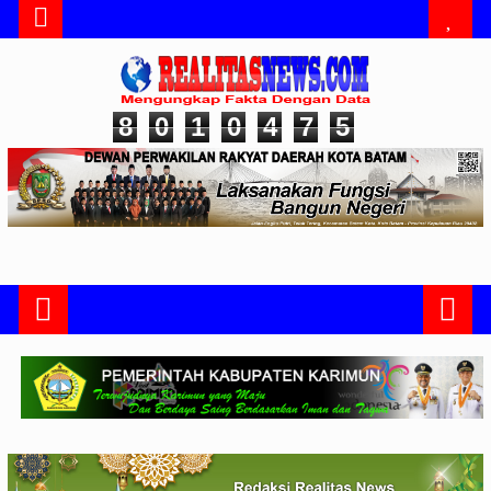
8
0
1
0
4
7
5