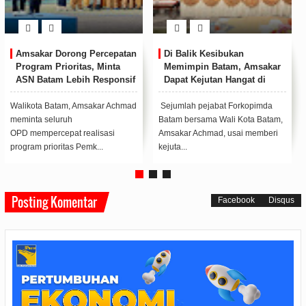
alik Kesibukan
Amsakar Lantik Panglima
Pemko 
mpin Batam, Amsakar
Sambang Kota Batam, Ajak
RT/RW 
t Kejutan Hangat di
Organisasi Adat Perkuat
Kepatu
g Tahun ke-58
Persatuan
Kendar
ah pejabat Forkopimda
Walikota Batam, Amsakar
Kepala D
bersama Wali Kota Batam,
Achmad penyerahan pataka
Panjaitan
r Achmad, usai memberi
kepada Panglima Sambang Kota
Realitas
.
Batam yang baru,&...
Kota (Pem
Posting Komentar
Facebook
Disqus