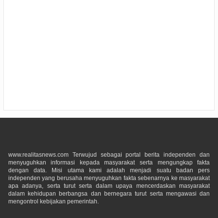
www.realitasnews.com Terwujud sebagai portal berita independen dan
menyuguhkan informasi kepada masyarakat serta mengungkap fakta
dengan data. Misi utama kami adalah menjadi suatu badan pers
independen yang berusaha menyuguhkan fakta sebenarnya ke masyarakat
apa adanya, serta turut serta dalam upaya mencerdaskan masyarakat
dalam kehidupan berbangsa dan bernegara turut serta mengawasi dan
mengontrol kebijakan pemerintah.