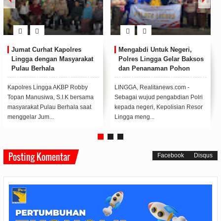
Jumat Curhat Kapolres
Mengabdi Untuk Negeri,
Lingga dengan Masyarakat
Polres Lingga Gelar Baksos
Pulau Berhala
dan Penanaman Pohon
Serentak di Seluruh
Indonesia
Kapolres Lingga AKBP Robby
LINGGA, Realitanews.com -
Topan Manusiwa, S.I.K bersama
Sebagai wujud pengabdian Polri
masyarakat Pulau Berhala saat
kepada negeri, Kepolisian Resor
menggelar Jum...
Lingga meng...
Posting Komentar
Facebook
Disqus