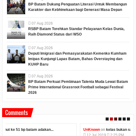
BP Batam Dukung Penguatan Literasi Untuk Membangun
Karakter dan Kebhinekaan bagi Generasi Masa Depan
07
Aug
2026
RSBP Batam Torehkan Standar Pelayanan Kelas Dunia,
Raih Diamond Status dari WSO
07
Aug
2026
Deputi Imigrasi dan Pemasyarakatan Kemenko Kumham
Imipas Kunjungi Lapas Batam, Bahas Overstaying dan
KUHP Baru
07
Aug
2026
BP Batam Perkuat Pembinaan Talenta Muda Lewat Batam
Prime International Grassroot Football sebagai Festival
2026
Comments
UnKnown
on
kelas bukan satu satunya tempat belajar...
12
Jul
2019
2:25 PM