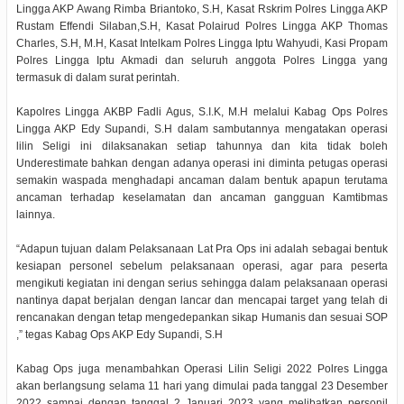
Lingga AKP Awang Rimba Briantoko, S.H, Kasat Rskrim Polres Lingga AKP
Rustam Effendi Silaban,S.H, Kasat Polairud Polres Lingga AKP Thomas
Charles, S.H, M.H, Kasat Intelkam Polres Lingga Iptu Wahyudi, Kasi Propam
Polres Lingga Iptu Akmadi dan seluruh anggota Polres Lingga yang
termasuk di dalam surat perintah.
Kapolres Lingga AKBP Fadli Agus, S.I.K, M.H melalui Kabag Ops Polres
Lingga AKP Edy Supandi, S.H dalam sambutannya mengatakan operasi
lilin Seligi ini dilaksanakan setiap tahunnya dan kita tidak boleh
Underestimate bahkan dengan adanya operasi ini diminta petugas operasi
semakin waspada menghadapi ancaman dalam bentuk apapun terutama
ancaman terhadap keselamatan dan ancaman gangguan Kamtibmas
lainnya.
“Adapun tujuan dalam Pelaksanaan Lat Pra Ops ini adalah sebagai bentuk
kesiapan personel sebelum pelaksanaan operasi, agar para peserta
mengikuti kegiatan ini dengan serius sehingga dalam pelaksanaan operasi
nantinya dapat berjalan dengan lancar dan mencapai target yang telah di
rencanakan dengan tetap mengedepankan sikap Humanis dan sesuai SOP
,” tegas Kabag Ops AKP Edy Supandi, S.H
Kabag Ops juga menambahkan Operasi Lilin Seligi 2022 Polres Lingga
akan berlangsung selama 11 hari yang dimulai pada tanggal 23 Desember
2022 sampai dengan tanggal 2 Januari 2023 yang melibatkan personil