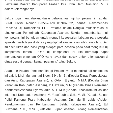
Sekretaris Daerah Kabupaten Asahan Drs. John Hardi Nasution, M. Si
dalam keterangannya.
Sekda juga mengatakan, dasar pelaksanaan uji kompetensi ini adalah
Surat KASN Nomor B-3567/JP.00.01/10/2022, perihal Rekomendasi
Rencana Uji Kompetensi PPT Pratama dalam Rangka Mutasi/Rotasi di
Lingkungan Pemerintah Kabupaten Asahan. Sekda menambahkan, uji
kompetensi ini bertujuan untuk menguji kesesuaian jabatan para peserta,
apakah masih layak di dinas yang dijabat saat ini atau tidak layak lagi. Dan
itu ditentukan dari hasil yang didapat para peserta pada saat mengikuti uji
kompetensi tersebut. "Dari uji kompetensi ini kita berharap dapat
menemukan pimpinan OPD yang layak dan cocok untuk ditempatkan di
dinas sesuai dengan kemampuannya,” tutup Sekda.
Adapun 9 Pejabat Pimpinan Tinggi Pratama yang mengikuti uji kompetensi
ini yakni, Misli Muhammad Noor, S.H., M. Si. (Kepala Dinas Perpustakaan
dan Arsip Kabupaten Asahan), Ir. Oktoni Eryanto, M.M.A (Kepala Dinas
Pertanian Kabupaten Asahan), Ir. Hazairin, M.M (Kepala Dinas Perikanan
Kabupaten Asahan), Syamsuddin, S.H., M.M (Kepala Dinas Komunikasi dan
Informasi Kabupaten Asahan), M. Yusuf Lubis, S.H., M. Si. (Kepala Satuan
Polisi Pamong Praja Kabupaten Asahan), Drs. Muhilli Lubis (Asisten
Perekonomian dan Pembangunan Setda Kabupaten Asahan), Edi
Sukmana, S.H., M.Si. (Staff Ahli Bupati Asahan Bidang Pemerintahan,