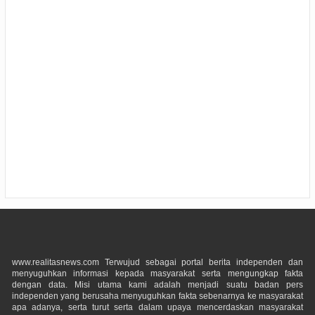
www.realitasnews.com Terwujud sebagai portal berita independen dan
menyuguhkan informasi kepada masyarakat serta mengungkap fakta
dengan data. Misi utama kami adalah menjadi suatu badan pers
independen yang berusaha menyuguhkan fakta sebenarnya ke masyarakat
apa adanya, serta turut serta dalam upaya mencerdaskan masyarakat