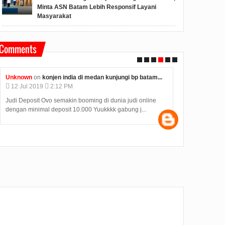
Minta ASN Batam Lebih Responsif Layani
Masyarakat
Comments
Unknown
on
konjen india di medan kunjungi bp batam...
Anonymous
o
12
Jul
2019
2:12 PM
09
Jul
2019
Judi Deposit Ovo semakin booming di dunia judi online
Hasil Seleksi
dengan minimal deposit 10.000 Yuukkkk gabung j...
diumumkan pad