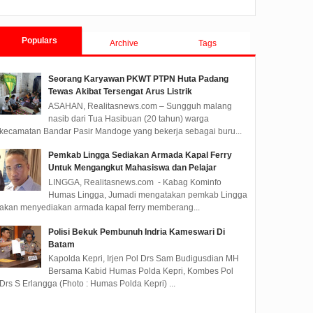
Tanjungpinang TA 2019
Populars
Archive
Tags
Seorang Karyawan PKWT PTPN Huta Padang
Tewas Akibat Tersengat Arus Listrik
ASAHAN, Realitasnews.com – Sungguh malang
nasib dari Tua Hasibuan (20 tahun) warga
kecamatan Bandar Pasir Mandoge yang bekerja sebagai buru...
Pemkab Lingga Sediakan Armada Kapal Ferry
Untuk Mengangkut Mahasiswa dan Pelajar
LINGGA, Realitasnews.com - Kabag Kominfo
Humas Lingga, Jumadi mengatakan pemkab Lingga
akan menyediakan armada kapal ferry memberang...
Polisi Bekuk Pembunuh Indria Kameswari Di
Batam
Kapolda Kepri, Irjen Pol Drs Sam Budigusdian MH
Bersama Kabid Humas Polda Kepri, Kombes Pol
Drs S Erlangga (Fhoto : Humas Polda Kepri) ...