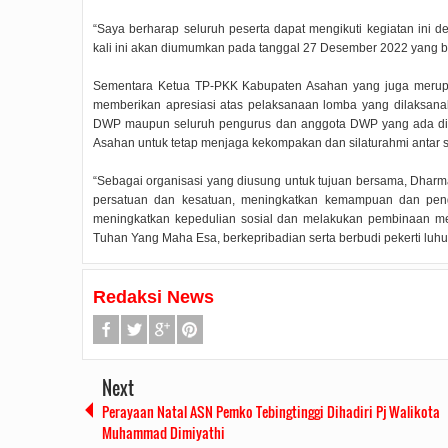
“Saya berharap seluruh peserta dapat mengikuti kegiatan in
kali ini akan diumumkan pada tanggal 27 Desember 2022 yang be
Sementara Ketua TP-PKK Kabupaten Asahan yang juga meru
memberikan apresiasi atas pelaksanaan lomba yang dilaksan
DWP maupun seluruh pengurus dan anggota DWP yang ada d
Asahan untuk tetap menjaga kekompakan dan silaturahmi antar
“Sebagai organisasi yang diusung untuk tujuan bersama, Dhar
persatuan dan kesatuan, meningkatkan kemampuan dan peng
meningkatkan kepedulian sosial dan melakukan pembinaan me
Tuhan Yang Maha Esa, berkepribadian serta berbudi pekerti lu
Redaksi News
Next
Rudi Sampaikan Rencana
Rudi Tinjau Pemupukan Pohon dan
Safari Ramadhan Walikota 
Perayaan Natal ASN Pemko Tebingtinggi Dihadiri Pj Walikota
Pembangunan Batam
Kesiapan Pelebaran Jalan
Silahturahmi Dan Komunik
Dengan Masyarakat
2019/07/16
0 Comments
2019/06/19
0 Comments
Muhammad Dimiyathi
2019/05/14
0 Comme