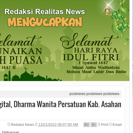
postviews
postviews
postviews
gital, Dharma Wanita Persatuan Kab. Asahan
Redaksi News
12/21/2022 06:07:00 AM
A
+
A
-
Print
Email
Dilihat
kali