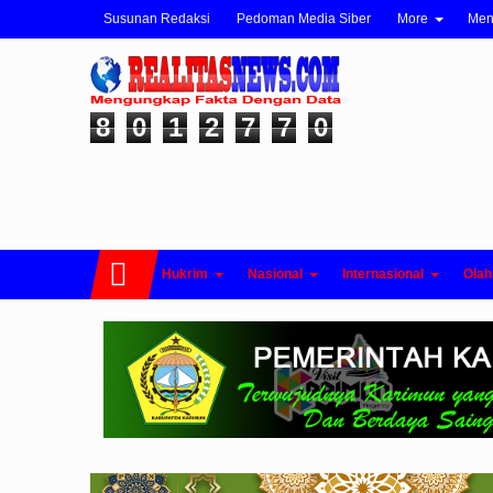
Susunan Redaksi
Pedoman Media Siber
More
Me
8
0
1
2
7
7
0
Hukrim
Nasional
Internasional
Olah