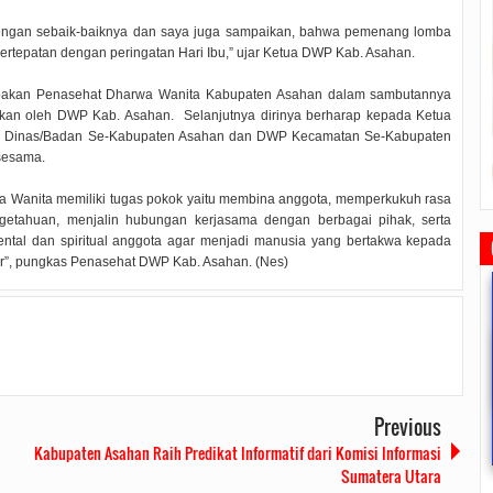
i dengan sebaik-baiknya dan saya juga sampaikan, bahwa pemenang lomba
rtepatan dengan peringatan Hari Ibu,” ujar Ketua DWP Kab. Asahan.
pakan Penasehat Dharwa Wanita Kabupaten Asahan dalam sambutannya
akan oleh DWP Kab. Asahan. Selanjutnya dirinya berharap kepada Ketua
i Dinas/Badan Se-Kabupaten Asahan dan DWP Kecamatan Se-Kabupaten
 sesama.
ma Wanita memiliki tugas pokok yaitu membina anggota, memperkukuh rasa
etahuan, menjalin hubungan kerjasama dengan berbagai pihak, serta
ntal dan spiritual anggota agar menjadi manusia yang bertakwa kepada
hur”, pungkas Penasehat DWP Kab. Asahan. (Nes)
Previous
Ajang
Ketua DPRD Tanjungpinang
Rapat Paripurna Memperingati
Pemko Tanjung Pinang Bag
Kabupaten Asahan Raih Predikat Informatif dari Komisi Informasi
asi
Memimpin Rapat Paripurna
HUT Otonom ke 20 Tahun, Walikota
Bingkisan Hari Raya Idul F
Pengesahan Ranperda Perubahan
Rahma Paparkan Capaian
Untuk Masyarakat Penerim
Sumatera Utara
nts
2022/09/24
0 Comments
2021/10/18
0 Comments
2020/05/11
0 Comme
APBD TA 2022 Menjadi Perda
Pembangunan Selama 3 Tahun