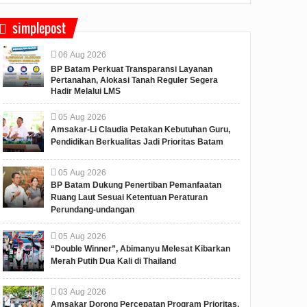
simplepost
06
Aug
2026
BP Batam Perkuat Transparansi Layanan
Pertanahan, Alokasi Tanah Reguler Segera
Hadir Melalui LMS
05
Aug
2026
Amsakar-Li Claudia Petakan Kebutuhan Guru,
Pendidikan Berkualitas Jadi Prioritas Batam
05
Aug
2026
BP Batam Dukung Penertiban Pemanfaatan
Ruang Laut Sesuai Ketentuan Peraturan
Perundang-undangan
05
Aug
2026
“Double Winner”, Abimanyu Melesat Kibarkan
Merah Putih Dua Kali di Thailand
03
Aug
2026
Amsakar Dorong Percepatan Program Prioritas,