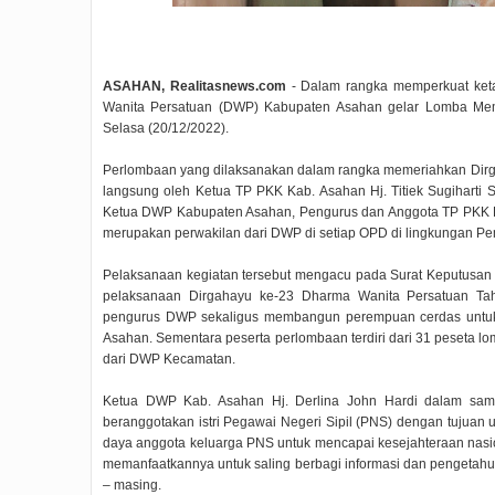
ASAHAN, Realitasnews.com
- Dalam rangka memperkuat keta
Wanita Persatuan (DWP) Kabupaten Asahan gelar Lomba Mem
Selasa (20/12/2022).
Perlombaan yang dilaksanakan dalam rangka memeriahkan Dirg
langsung oleh Ketua TP PKK Kab. Asahan Hj. Titiek Sugiharti 
Ketua DWP Kabupaten Asahan, Pengurus dan Anggota TP PKK K
merupakan perwakilan dari DWP di setiap OPD di lingkungan P
Pelaksanaan kegiatan tersebut mengacu pada Surat Keputusan
pelaksanaan Dirgahayu ke-23 Dharma Wanita Persatuan Tah
pengurus DWP sekaligus membangun perempuan cerdas untuk m
Asahan. Sementara peserta perlombaan terdiri dari 31 peseta lo
dari DWP Kecamatan.
Ketua DWP Kab. Asahan Hj. Derlina John Hardi dalam sam
beranggotakan istri Pegawai Negeri Sipil (PNS) dengan tujuan
daya anggota keluarga PNS untuk mencapai kesejahteraan nasio
memanfaatkannya untuk saling berbagi informasi dan pengetahu
– masing.