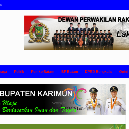
nu
raga
Politik
Pemko Batam
BP Batam
DPRD Bengkalis
Opini