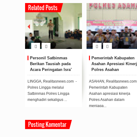
Related Posts
itas
Personil Satbinmas
Pemerintah Kabupaten
rakat di
Berikan Tausiah pada
Asahan Apresiasi Kinerj
mun, PT
Acara Peringatan Isra’
Polres Asahan
 Berikan
Mi’raj di SMPN 1 Singkep
an Gratis
Pesisir
news.com -
LINGGA, Realitasnews.com -
ASAHAN, Realitasnews.com 
Polres Lingga melalui
Pemerintah Kabupaten
Satbinmas Polres Lingga
Asahan apresiasi kinerja
as
menghadiri sekaligus ...
Polres Asahan dalam
menjaga...
Posting Komentar