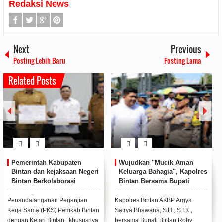
Redaksi News
Next
Previous
Posting Lebih Baru
Posting Lama
Related Posts
dik Aman
Polres Bintan Bintan
Polres Bintan Be
ia", Kapolres
Peringati Maulid Nabi
Kepada Masyarak
 Bupati
Muhammad SAW, Teladani
Tertimpa Musiba
PD Cek Pos
Akhlak Rasulullah
Kencang
 Bagikan
KBP Argya
Polres Bintan menggelar
Polres Bintan Polda
., S.I.K.,
Peringatan Maulid Nabi
Riau menyalurkan ba
ntan Roby
Muhammad SAW 1446
berupa sembako kep