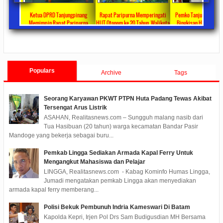
ta Ajang
Ketua DPRD Tanjungpinang
Rapat Paripurna Memperingati
Pemko Tanjung Pinang
unikasi
Memimpin Rapat Paripurna
HUT Otonom ke 20 Tahun, Walikota
Bingkisan Hari Raya Id
at
Pengesahan Ranperda Perubahan
Rahma Paparkan Capaian
Untuk Masyarakat Pene
ments
2022/09/24
0 Comments
2021/10/18
0 Comments
2020/05/11
0 Com
APBD TA 2022 Menjadi Perda
Pembangunan Selama 3 Tahun
Populars
Archive
Tags
Seorang Karyawan PKWT PTPN Huta Padang Tewas Akibat
Tersengat Arus Listrik
ASAHAN, Realitasnews.com – Sungguh malang nasib dari
Tua Hasibuan (20 tahun) warga kecamatan Bandar Pasir
Mandoge yang bekerja sebagai buru...
Pemkab Lingga Sediakan Armada Kapal Ferry Untuk
Mengangkut Mahasiswa dan Pelajar
LINGGA, Realitasnews.com - Kabag Kominfo Humas Lingga,
Jumadi mengatakan pemkab Lingga akan menyediakan
armada kapal ferry memberang...
Polisi Bekuk Pembunuh Indria Kameswari Di Batam
Kapolda Kepri, Irjen Pol Drs Sam Budigusdian MH Bersama