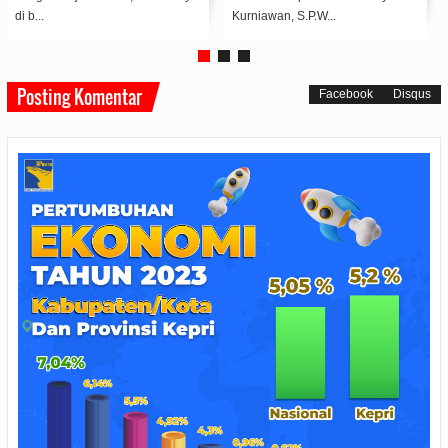
Hijriah/2024 di Masjid Darul ...
yang terd...
Posting Komentar
Facebook
Disqus