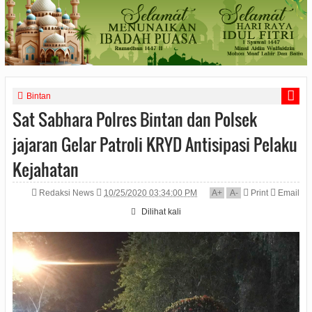
Bintan
Sat Sabhara Polres Bintan dan Polsek
jajaran Gelar Patroli KRYD Antisipasi Pelaku
Kejahatan
Redaksi News
10/25/2020 03:34:00 PM
A
+
A
-
Print
Email
Dilihat
kali