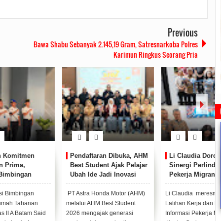
Previous
Bawa Shabu Sebanyak 2.145,19 Gram, Satresnarkoba Polres
Karimun Ringkus Seorang Pria
Pendaftaran Dibuka, AHM
Li Claudia Dorong
Best Student Ajak Pelajar
Sinergi Perlindungan
Ubah Ide Jadi Inovasi
Pekerja Migran dan
untuk Negeri
Pencegahan TPPO di
Batam
PT Astra Honda Motor (AHM)
Li Claudia meresmikan Balai
Rudi Sampaikan Rencana
Rudi Tinjau Pemupukan Pohon dan
Safari Ramadhan Walikota Ajang
Pembangunan Batam
Kesiapan Pelebaran Jalan
Silahturahmi Dan Komunikasi
melalui AHM Best Student
Latihan Kerja dan Pusat
Dengan Masyarakat
2019/07/16
0 Comments
2019/06/19
0 Comments
d
2026 mengajak generasi
Informasi Pekerja Migran yang
2019/05/14
0 Comments