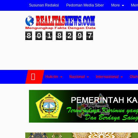
Susunan Redaksi
Pedoman Media Siber
More
Me
8
0
1
8
2
9
7
Hukrim
Nasional
Internasional
Olah