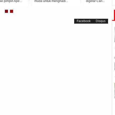
muda untuk menghadi...
digelar Cari...
Facebook
Disqus