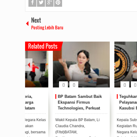
Next
Posting Lebih Baru
Related Posts
ia,
BP Batam Sambut Baik
Teguhkan Komitmen
rga
Ekspansi Firmus
Pelayanan Prima,
atam
Technologies, Perkuat
Kasubsi Bimbingan
Pagi
Posisi Batam sebagai
Kegiatan Pimpin Apel
Hub Infrastruktur AI
Pagi Rutan Batam
ara Kelas
Wakil Kepala BP Batam, Li
Kepala Subsi Bimbingan
Regional
kan
Claudia Chandra,
Kegiatan Rumah Tahanan
i, bersama
(F/Ist)BATAM,
Negara Kelas II A Batam Sai