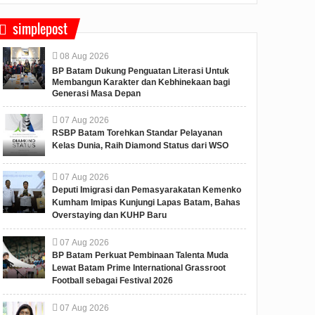
simplepost
08
Aug
2026
BP Batam Dukung Penguatan Literasi Untuk
Membangun Karakter dan Kebhinekaan bagi
Generasi Masa Depan
07
Aug
2026
RSBP Batam Torehkan Standar Pelayanan
Kelas Dunia, Raih Diamond Status dari WSO
07
Aug
2026
Deputi Imigrasi dan Pemasyarakatan Kemenko
Kumham Imipas Kunjungi Lapas Batam, Bahas
Overstaying dan KUHP Baru
07
Aug
2026
BP Batam Perkuat Pembinaan Talenta Muda
Lewat Batam Prime International Grassroot
Football sebagai Festival 2026
07
Aug
2026