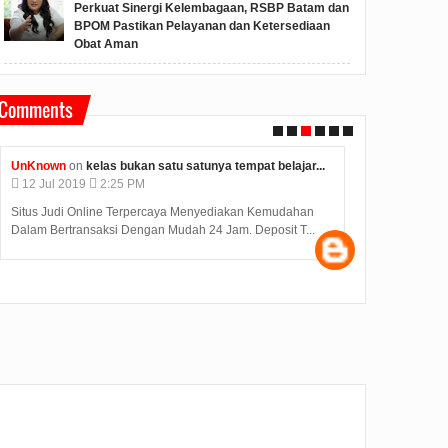
Perkuat Sinergi Kelembagaan, RSBP Batam dan
BPOM Pastikan Pelayanan dan Ketersediaan
Obat Aman
Comments
UnKnown
on
kelas bukan satu satunya tempat belajar...
Unknown
on
k
12
Jul
2019
2:25 PM
12
Jul
2019
Situs Judi Online Terpercaya Menyediakan Kemudahan
Judi Deposit O
Dalam Bertransaksi Dengan Mudah 24 Jam. Deposit T...
dengan minimal