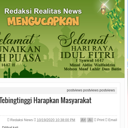
postviews
postviews
postviews
 Tebingtinggi Harapkan Masyarakat
Redaksi News
10/19/2020 10:38:00 PM
A
+
A
-
Print
Email
Dilihat
kali