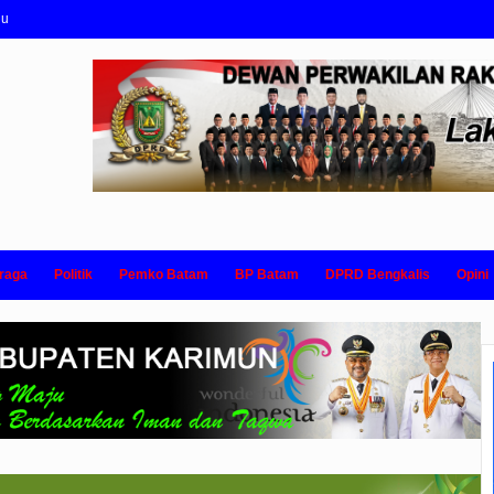
nu
raga
Politik
Pemko Batam
BP Batam
DPRD Bengkalis
Opini