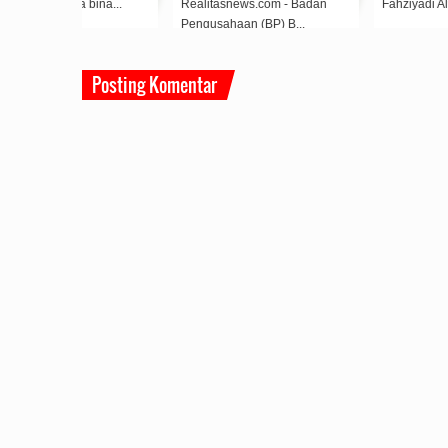
ina...
Realitasnews.com - Badan
Fahziyadi Alwi pimpin Ape...
Pengusahaan (BP) B...
Posting Komentar