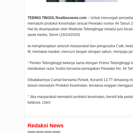
TEBING TINGGI, Realitasnews.com
– Untuk mencegah penyebara
mematuhi protokol Kesehatan sesuai Perwako nomor 44 Tahun 2
Hal itu disampaikan oleh Walikota Tebingtinggi melalui juru bic
awak media, Senin (19/10/2020)
Ia mengharapkan seluruh masyarakat dan pengusaha Cafe, kedai
M, memakai masker, mencuci tangan dengan sabun, menjaga ja
“ Pemko Tebingtinggi bekerja sama dengan Polres Tebingtinggi l
melakukan razia Yustisi bersama penegakan Perwako No. 44 Tah
Dikatakannya Camat bersama Polsek, Koramil 13 TT dimasing-ma
belum mematuhi Protokol Kesehatan, terutama enggan mengguna
“ Jika masyarakat mematuhi protokol kesehatan, berarti kita pedu
katanya. (Jan)
Redaksi News