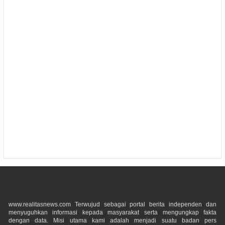
www.realitasnews.com Terwujud sebagai portal berita independen dan
menyuguhkan informasi kepada masyarakat serta mengungkap fakta
dengan data. Misi utama kami adalah menjadi suatu badan pers