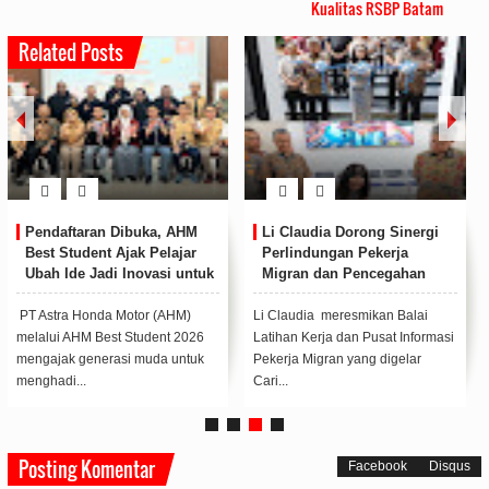
Kualitas RSBP Batam
Related Posts
Pendaftaran Dibuka, AHM
Li Claudia Dorong Sinergi
Best Student Ajak Pelajar
Perlindungan Pekerja
Ubah Ide Jadi Inovasi untuk
Migran dan Pencegahan
Negeri
TPPO di Batam
PT Astra Honda Motor (AHM)
Li Claudia meresmikan Balai
melalui AHM Best Student 2026
Latihan Kerja dan Pusat Informasi
mengajak generasi muda untuk
Pekerja Migran yang digelar
menghadi...
Cari...
Posting Komentar
Facebook
Disqus