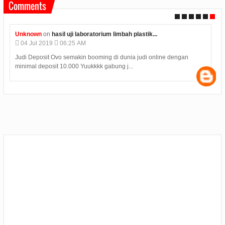
Comments
Unknown
on
hasil uji laboratorium limbah plastik...
04
Jul
2019
06:25 AM
Judi Deposit Ovo semakin booming di dunia judi online dengan
minimal deposit 10.000 Yuukkkk gabung j...
s