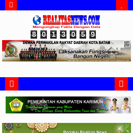
8
0
1
3
0
5
9