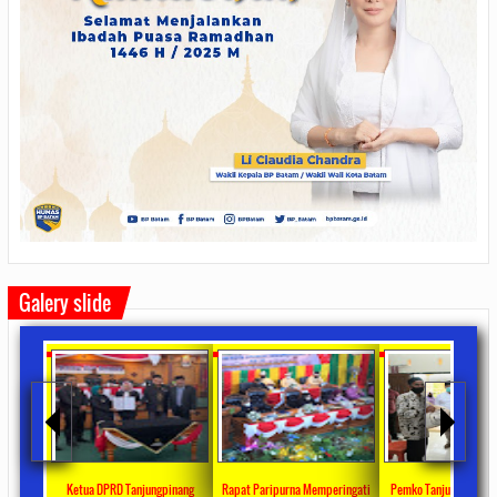
Galery slide
anjungpinang
Rapat Paripurna Memperingati
Pemko Tanjung Pinang Bagikan
Ketua DPRD Kot