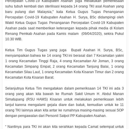
Percepatan Covid-19 Kabupaten Asahan juga melakukan pemeriksaan
suhu tubuh kembali dan sterilisasi kepada 14 orang TKI asal Asahan yang
baru pulang dari Malaysia," kata Ketua Gugus Tugas Penanganan
Percepatan Covid-19 Kabupaten Asahan H. Surya, BSc didampingi oleh
Wakil Ketua Gugus Tugas Penanganan Percepatan Covid-19 Kabupaten
Asahan pada saat memberikan keterangan kepada pihak media di Kolam
Renang Pemkab Asahan pada Kamis malam (09/04/2020), sekira Pukul
10.30 WIB.
Ketua Tim Gugus Tugas yang juga Bupati Asahan H. Surya, BSc,
menyampaikan bahwa ke 14 orang TKI ini berasal dari 7 Kecamatan yakni
1 orang Kecamatan Tinggi Raja, 4 orang Kecamatan Air Joman, 3 orang
Kecamatan Simpang Empat, 2 orang Kecamatan Tanjung Balai, 1 orang
Kecamatan Silau Laut, 1 orang Kecamatan Kota Kisaran Timur dan 2 orang
Kecamatan Kota Kisaran Barat.
Selanjutnya Ketua Tim mengatakan dalam pemeriksaan 14 TKI ini ada 3
orang yang akan kita bawah ke Rumah Sakit Umum H. Abdul Manan
Simatupang (RSU HAMS) Kisaran untuk melakukan pemeriksaan lebih
lanjut karena mengalami gejala diare dan batuk, kemudian untuk ke 11
orang TKI lainnya akan kita antar ke rumahnya masing-masing sesuai SOP
dengan pengawalan dari Personil Satpol PP Kabupaten Asahan.
“ Nantinya para TKI ini akan kita serahkan kepada Camat setempat untuk