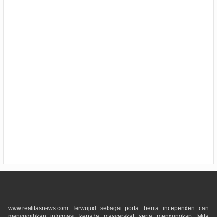
www.realitasnews.com Terwujud sebagai portal berita independen dan
menyuguhkan informasi kepada masyarakat serta mengungkap fakta