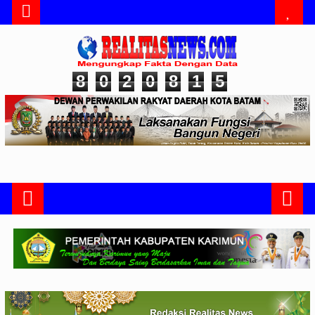
8
0
2
0
8
1
5