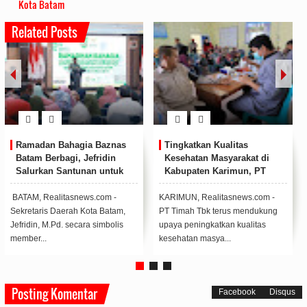
Kota Batam
Related Posts
Personil Satbinmas Berikan
Pemerintah Kabupaten
Tausiah pada Acara
Asahan Apresiasi Kinerja
Peringatan Isra’ Mi’raj di
Polres Asahan
SMPN 1 Singkep Pesisir
LINGGA, Realitasnews.com -
ASAHAN, Realitasnews.com -
Polres Lingga melalui Satbinmas
Pemerintah Kabupaten Asahan
Polres Lingga menghadiri
apresiasi kinerja Polres Asahan
sekaligus ...
dalam menjaga...
Posting Komentar
Facebook
Disqus