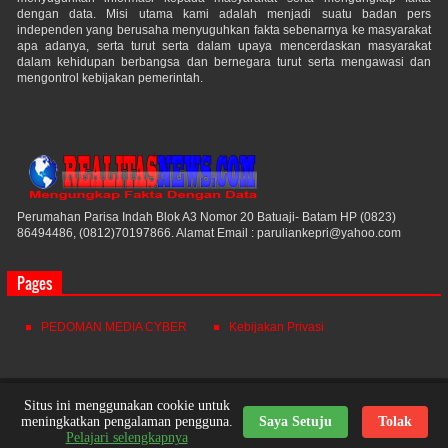
dengan data. Misi utama kami adalah menjadi suatu badan pers
independen yang berusaha menyuguhkan fakta sebenarnya ke masyarakat
apa adanya, serta turut serta dalam upaya mencerdaskan masyarakat
dalam kehidupan berbangsa dan bernegara turut serta mengawasi dan
mengontrol kebijakan pemerintah.
Perumahan Parisa Indah Blok A3 Nomor 20 Batuaji- Batam HP (0823)
86494486, (0812)70197866. Alamat Email : paruliankepri@yahoo.com
Pages
PEDOMAN MEDIA CYBER
Kebijakan Privasi
Realitas News
© 2021. All Rights Reserved.
Situs ini menggunakan cookie untuk
meningkatkan pengalaman pengguna.
Saya Setuju
Tolak
Powered by
Themes24x7
Nick Desain
Pelajari selengkapnya