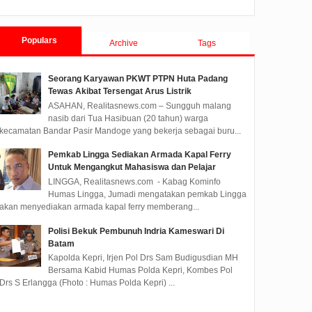
Tanjungpinang TA 2019
2023-2024, Kepolisian Resor...
permasalahan Kamtibmas,
Kapolse...
Populars
Archive
Tags
Seorang Karyawan PKWT PTPN Huta Padang
Tewas Akibat Tersengat Arus Listrik
ASAHAN, Realitasnews.com – Sungguh malang
nasib dari Tua Hasibuan (20 tahun) warga
kecamatan Bandar Pasir Mandoge yang bekerja sebagai buru...
Pemkab Lingga Sediakan Armada Kapal Ferry
Untuk Mengangkut Mahasiswa dan Pelajar
LINGGA, Realitasnews.com - Kabag Kominfo
Humas Lingga, Jumadi mengatakan pemkab Lingga
akan menyediakan armada kapal ferry memberang...
Polisi Bekuk Pembunuh Indria Kameswari Di
Batam
Kapolda Kepri, Irjen Pol Drs Sam Budigusdian MH
Bersama Kabid Humas Polda Kepri, Kombes Pol
Drs S Erlangga (Fhoto : Humas Polda Kepri) ...