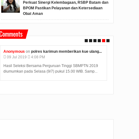
Perkuat Sinergi Kelembagaan, RSBP Batam dan
BPOM Pastikan Pelayanan dan Ketersediaan
Obat Aman
Comments
s
on
polres karimun memberikan kue ulang...
Unknown
on
hasil uji labora
19
4:08 PM
04
Jul
2019
06:25 AM
si Bersama Perguruan Tinggi SBMPTN 2019
Judi Deposit Ovo semakin boo
ada Selasa (9/7) pukul 15.00 WIB. Samp...
dengan minimal deposit 10.0