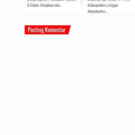
Berhala saat menggelar Jum...
Kepolisian Resor Lingga
meng...
Posting Komentar