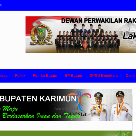
nu
raga
Politik
Pemko Batam
BP Batam
DPRD Bengkalis
Opini