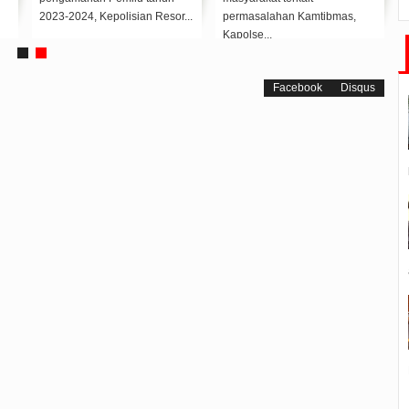
9 Dabo Singkep dal...
Kabupaten Lingga
Maratusho...
Facebook
Disqus