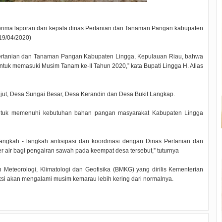
erima laporan dari kepala dinas Pertanian dan Tanaman Pangan kabupaten
19/04/2020)
as Pertanian dan Tanaman Pangan Kabupaten Lingga, Kepulauan Riau, bahwa
tuk memasuki Musim Tanam ke-II Tahun 2020,” kata Bupati Lingga H. Alias
jut, Desa Sungai Besar, Desa Kerandin dan Desa Bukit Langkap.
 untuk memenuhi kebutuhan bahan pangan masyarakat Kabupaten Lingga
angkah - langkah antisipasi dan koordinasi dengan Dinas Pertanian dan
air bagi pengairan sawah pada keempat desa tersebut,” tuturnya
 Meteorologi, Klimatologi dan Geofisika (BMKG) yang dirilis Kementerian
ksi akan mengalami musim kemarau lebih kering dari normalnya.