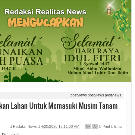
postviews
postviews
postviews
apkan Lahan Untuk Memasuki Musim Tanam
Redaksi News
4/20/2020 12:11:00 AM
A
+
A
-
Print
Email
Dilihat
kali