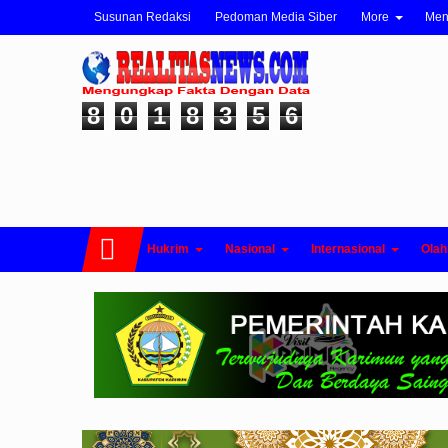
Susunan Redaksi
Pedoman Media Siber
More
Me
8
0
1
8
3
5
6
Hukrim
Nasional
Internasional
Olah