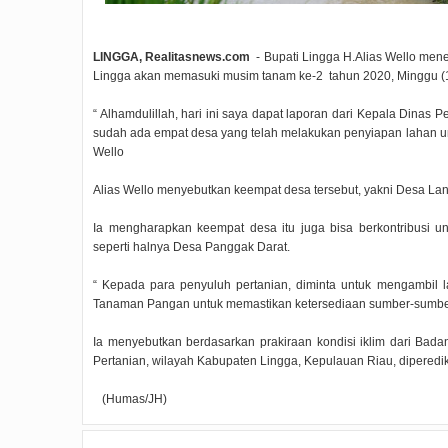
LINGGA, Realitasnews.com
- Bupati Lingga H.Alias Wello men
Lingga akan memasuki musim tanam ke-2 tahun 2020, Minggu (
“ Alhamdulillah, hari ini saya dapat laporan dari Kepala Din
sudah ada empat desa yang telah melakukan penyiapan lahan un
Wello
Alias Wello menyebutkan keempat desa tersebut, yakni Desa Lan
Ia mengharapkan keempat desa itu juga bisa berkontribusi
seperti halnya Desa Panggak Darat.
“ Kepada para penyuluh pertanian, diminta untuk mengambil l
Tanaman Pangan untuk memastikan ketersediaan sumber-sumber 
Ia menyebutkan berdasarkan prakiraan kondisi iklim dari Badan
Pertanian, wilayah Kabupaten Lingga, Kepulauan Riau, diperedi
(Humas/JH)