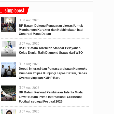
simplepost
08
Aug
2026
BP Batam Dukung Penguatan Literasi Untuk
Membangun Karakter dan Kebhinekaan bagi
Generasi Masa Depan
07
Aug
2026
RSBP Batam Torehkan Standar Pelayanan
Kelas Dunia, Raih Diamond Status dari WSO
07
Aug
2026
Deputi Imigrasi dan Pemasyarakatan Kemenko
Kumham Imipas Kunjungi Lapas Batam, Bahas
Overstaying dan KUHP Baru
07
Aug
2026
BP Batam Perkuat Pembinaan Talenta Muda
Lewat Batam Prime International Grassroot
Football sebagai Festival 2026
07
Aug
2026