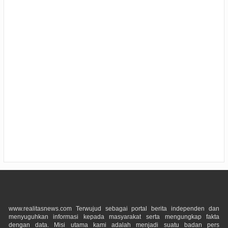
www.realitasnews.com Terwujud sebagai portal berita independen dan
menyuguhkan informasi kepada masyarakat serta mengungkap fakta
dengan data. Misi utama kami adalah menjadi suatu badan pers