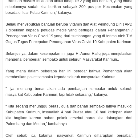
“ Bantuan masker ini adalah untuk tahap ke 2 yang kita berikan, yang mana
sebelumnya sudah kita berikan sebayak 200 pcs per Kecamatan yang
berada di luar Pulau Karimun,” katanya.
Beliau menyebutkan bantuan berupa Vitamin dan Alat Pelindung Diri ( APD
) diberikan kepada petugas medis yang bertugas dalam Penanganan /
Pencegahan Virus Covid 19 yang dari sumbangan yang di terima oleh TIM
Gugus Tugas Percepatan Penanganan Virus Covid 19 Kabupaten Karimun.
Selanjutnya, dalam kesempatan ini juga H. Aunur Rafiq juga menjelaskan
mengenai pemberian sembako untuk seluruh Masyarakat Karimun,,
Yang mana dalam beberapa hari ini beredar bahwa Pemerintah akan
memberikan paket sembako kepada seluruh masyarakat Karimun.
" Iya memang benar akan ada pembagian sembako untuk seluruh
masyarkat Kabupaten Karimun, tapi tidak sekarang,” katanya.
“ Kita sedang menunggu beras , gula dan bahan sembako lainya masuk di
Kabupaten Karimun, Insyaallah 4 hari Puasa atau 10 hari kedepan akan
kita bagikan karena bahan pokok tersebut harus kita datangkan dari
Palembang dan Medan,” tambahnya.
Oleh sebab itu, katanya, nasyarkat Karimun diharapkan bersabar,