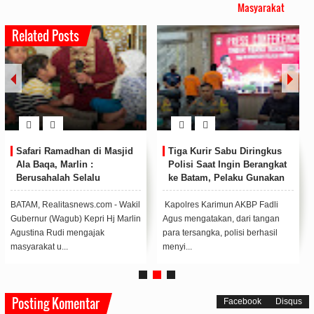
Masyarakat
Related Posts
Safari Ramadhan di Masjid
Tiga Kurir Sabu Diringkus
Ala Baqa, Marlin :
Polisi Saat Ingin Berangkat
Berusahalah Selalu
ke Batam, Pelaku Gunakan
Bermanfaat untuk Orang
Modus Sembunyikan Sabu
Lain
di Anus
BATAM, Realitasnews.com - Wakil
Kapolres Karimun AKBP Fadli
Gubernur (Wagub) Kepri Hj Marlin
Agus mengatakan, dari tangan
Agustina Rudi mengajak
para tersangka, polisi berhasil
masyarakat u...
menyi...
Posting Komentar
Facebook
Disqus