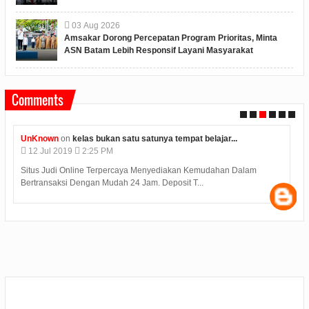
03
Aug
2026
Amsakar Dorong Percepatan Program Prioritas, Minta
ASN Batam Lebih Responsif Layani Masyarakat
Comments
Unknown
on
konjen india di medan kunjungi bp batam...
12
Jul
2019
2:12 PM
Judi Deposit Ovo semakin booming di dunia judi online dengan
minimal deposit 10.000 Yuukkkk gabung j...