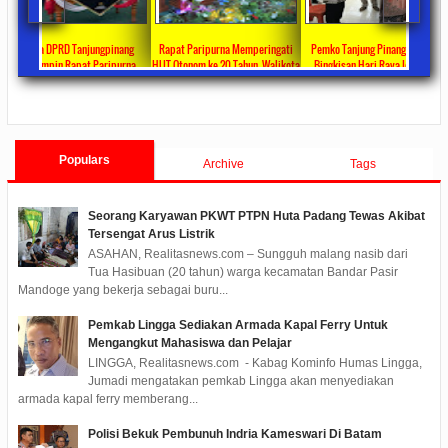
emperingati
Pemko Tanjung Pinang Bagikan
Ketua DPRD Kota Tanjungpinang
Ketua DPRD Kota T
hun, Walikota
Bingkisan Hari Raya Idul Fitri
Pimpin Rapat Paripurna Tentang
Pimpin Rapat Par
n Capaian
Untuk Masyarakat Penerima DTKS
Jawaban Pandangan Umum Fraksi-
Pengantar LKPJ
Comments
2020/05/11
0 Comments
2020/05/08
0 Comments
2020/04/30
0 
ama 3 Tahun
Fraksi Tentang LKPJ Walikota
Tanjungpinang 
Tanjungpinang TA 2019
Populars
Archive
Tags
Seorang Karyawan PKWT PTPN Huta Padang Tewas Akibat
Tersengat Arus Listrik
ASAHAN, Realitasnews.com – Sungguh malang nasib dari
Tua Hasibuan (20 tahun) warga kecamatan Bandar Pasir
Mandoge yang bekerja sebagai buru...
Pemkab Lingga Sediakan Armada Kapal Ferry Untuk
Mengangkut Mahasiswa dan Pelajar
LINGGA, Realitasnews.com - Kabag Kominfo Humas Lingga,
Jumadi mengatakan pemkab Lingga akan menyediakan
armada kapal ferry memberang...
Polisi Bekuk Pembunuh Indria Kameswari Di Batam