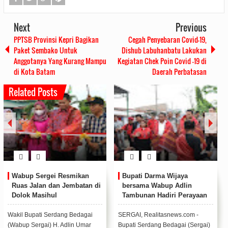
Next
Previous
PPTSB Provinsi Kepri Bagikan
Cegah Penyebaran Covid-19,
Paket Sembako Untuk
Dishub Labuhanbatu Lakukan
Anggotanya Yang Kurang Mampu
Kegiatan Chek Poin Covid -19 di
di Kota Batam
Daerah Perbatasan
Related Posts
Wabup Sergei Resmikan
Bupati Darma Wijaya
Ruas Jalan dan Jembatan di
bersama Wabup Adlin
Dolok Masihul
Tambunan Hadiri Perayaan
Natal PGPI Kabupaten
Sergai
Wakil Bupati Serdang Bedagai
SERGAI, Realitasnews.com -
(Wabup Sergai) H. Adlin Umar
Bupati Serdang Bedagai (Sergai)