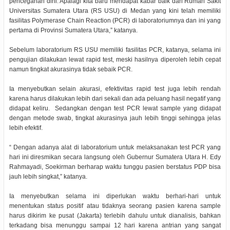
pencegahan dini. Apalagi kita baru mendapat kabar baik dari Rumah Sakit
Universitas Sumatera Utara (RS USU) di Medan yang kini telah memiliki
fasilitas Polymerase Chain Reaction (PCR) di laboratoriumnya dan ini yang
pertama di Provinsi Sumatera Utara,” katanya.
Sebelum laboratorium RS USU memiliki fasilitas PCR, katanya, selama ini
pengujian dilakukan lewat rapid test, meski hasilnya diperoleh lebih cepat
namun tingkat akurasinya tidak sebaik PCR.
Ia menyebutkan selain akurasi, efektivitas rapid test juga lebih rendah
karena harus dilakukan lebih dari sekali dan ada peluang hasil negatif yang
didapat keliru. Sedangkan dengan test PCR lewat sample yang didapat
dengan metode swab, tingkat akurasinya jauh lebih tinggi sehingga jelas
lebih efektif.
“ Dengan adanya alat di laboratorium untuk melaksanakan test PCR yang
hari ini diresmikan secara langsung oleh Gubernur Sumatera Utara H. Edy
Rahmayadi, Soekirman berharap waktu tunggu pasien berstatus PDP bisa
jauh lebih singkat,” katanya.
Ia menyebutkan selama ini diperlukan waktu berhari-hari untuk
menentukan status positif atau tidaknya seorang pasien karena sample
harus dikirim ke pusat (Jakarta) terlebih dahulu untuk dianalisis, bahkan
terkadang bisa menunggu sampai 12 hari karena antrian yang sangat