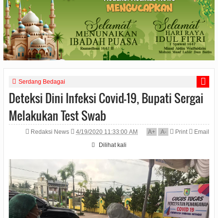
Serdang Bedagai
Deteksi Dini Infeksi Covid-19, Bupati Sergai
Melakukan Test Swab
Redaksi News
4/19/2020 11:33:00 AM
A
+
A
-
Print
Email
Dilihat
kali