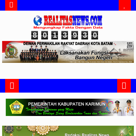
8
0
1
3
9
3
0