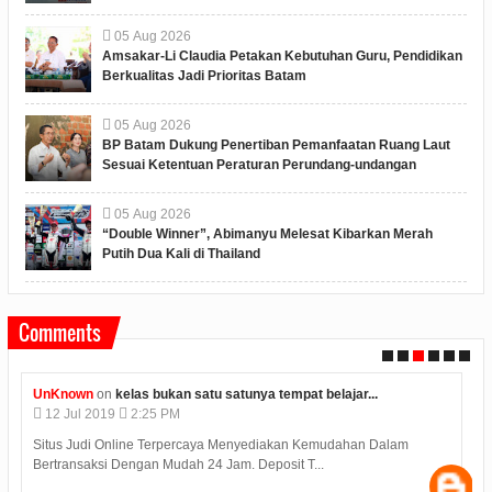
05
Aug
2026
Amsakar-Li Claudia Petakan Kebutuhan Guru, Pendidikan
Berkualitas Jadi Prioritas Batam
05
Aug
2026
BP Batam Dukung Penertiban Pemanfaatan Ruang Laut
Sesuai Ketentuan Peraturan Perundang-undangan
05
Aug
2026
“Double Winner”, Abimanyu Melesat Kibarkan Merah
Putih Dua Kali di Thailand
Comments
UnKnown
on
kelas bukan satu satunya tempat belajar...
12
Jul
2019
2:25 PM
Situs Judi Online Terpercaya Menyediakan Kemudahan Dalam
Bertransaksi Dengan Mudah 24 Jam. Deposit T...