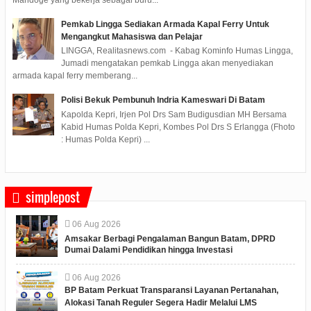
Mandoge yang bekerja sebagai buru...
Pemkab Lingga Sediakan Armada Kapal Ferry Untuk
Mengangkut Mahasiswa dan Pelajar
LINGGA, Realitasnews.com - Kabag Kominfo Humas Lingga,
Jumadi mengatakan pemkab Lingga akan menyediakan
armada kapal ferry memberang...
Polisi Bekuk Pembunuh Indria Kameswari Di Batam
Kapolda Kepri, Irjen Pol Drs Sam Budigusdian MH Bersama
Kabid Humas Polda Kepri, Kombes Pol Drs S Erlangga (Fhoto
: Humas Polda Kepri) ...
simplepost
06
Aug
2026
Amsakar Berbagi Pengalaman Bangun Batam, DPRD
Dumai Dalami Pendidikan hingga Investasi
06
Aug
2026
BP Batam Perkuat Transparansi Layanan Pertanahan,
Alokasi Tanah Reguler Segera Hadir Melalui LMS