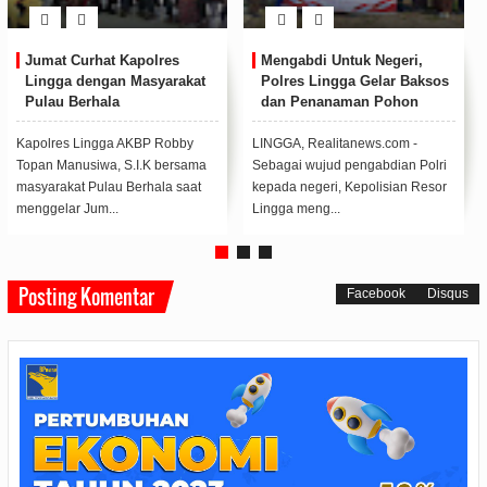
Peringati HUT ke 78 Korps
Bupati Lingga Resmikan
Marinir, Puslatpur Marinir 9
SPAM Desa Sungai Buluh
Dabo Singkep Gelar
Kecamatan Singkep Barat
Kegiatan Camping Ground
LINGGA, Realitasnews.com –
LINGGA, Realitasnews.com –
Kegiatan Camping Ground yang
Bupati Lingga M. Nizar
digelar Puslatpur Marinir 9 Dabo
didampingi Ketua TP PKK
Singkep dal...
Kabupaten Lingga Maratusho...
Posting Komentar
Facebook
Disqus