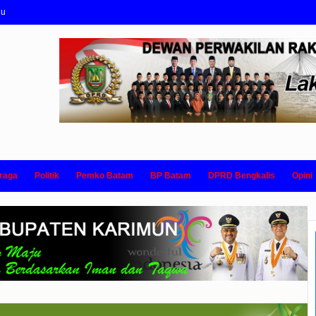
nu
raga
Politik
Pemko Batam
BP Batam
DPRD Bengkalis
Opini