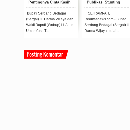
ng
di Dolok Masihul
Tambunan Hadiri
h
Perayaan Natal PGPI
Stunting
Kabupaten Sergai
Wakil Bupati Serdang Bedagai
SERGAI, Realitasnews.com 
Bupati
(Wabup Sergai) H. Adlin Umar
Bupati Serdang Bedagai
ergai) H.
Yusri Tambunan, ST,
(Sergai) H Darma Wijaya
..
MSP, Meresmikan R...
bersama Wabup H Adlin
Umar...
Posting Komentar