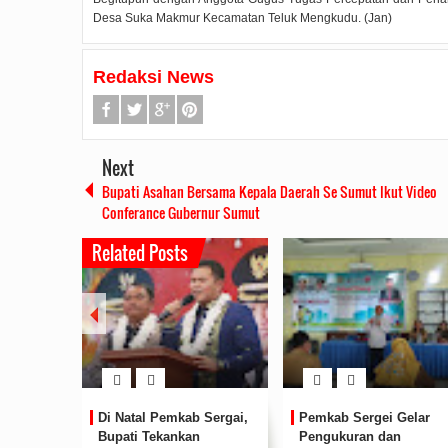
Desa Suka Makmur Kecamatan Teluk Mengkudu. (Jan)
Redaksi News
Next
Bupati Asahan Bersama Kepala Daerah Se Sumut Ikut Video
Conferance Gubernur Sumut
Related Posts
Gelar
Wabup Sergei Resmikan
Bupati Darma Wijaya
Ruas Jalan dan Jembatan
bersama Wabup Adlin