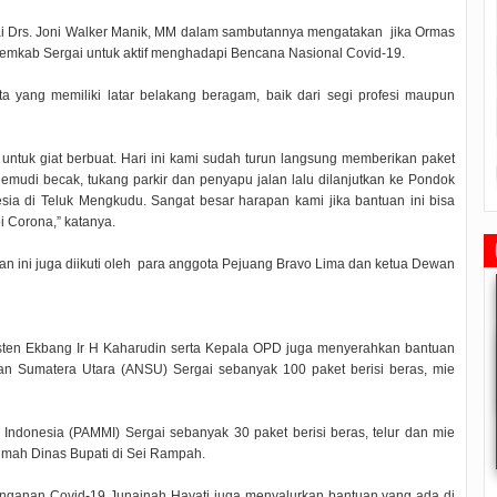
i Drs. Joni Walker Manik, MM dalam sambutannya mengatakan jika Ormas
emkab Sergai untuk aktif menghadapi Bencana Nasional Covid-19.
ta yang memiliki latar belakang beragam, baik dari segi profesi maupun
untuk giat berbuat. Hari ini kami sudah turun langsung memberikan paket
udi becak, tukang parkir dan penyapu jalan lalu dilanjutkan ke Pondok
sia di Teluk Mengkudu. Sangat besar harapan kami jika bantuan ini bisa
 Corona,” katanya.
an ini juga diikuti oleh para anggota Pejuang Bravo Lima dan ketua Dewan
isten Ekbang Ir H Kaharudin serta Kepala OPD juga menyerahkan bantuan
an Sumatera Utara (ANSU) Sergai sebanyak 100 paket berisi beras, mie
Indonesia (PAMMI) Sergai sebanyak 30 paket berisi beras, telur dan mie
Rudi Sampaikan Rencana
Rudi Tinjau Pemupukan Pohon dan
Safari Ramadhan Walikota A
Pembangunan Batam
Kesiapan Pelebaran Jalan
Silahturahmi Dan Komunika
umah Dinas Bupati di Sei Rampah.
Dengan Masyarakat
2019/07/16
0 Comments
2019/06/19
0 Comments
2019/05/14
0 Commen
ganan Covid-19 Junainah Hayati juga menyalurkan bantuan yang ada di