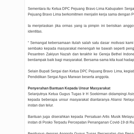
Sementara itu Ketua DPC Pejuang Bravo Lima Kabupaten Serga
Pejuang Bravo Lima berkomitmen menjalin kerja sama dengan P
Ia menjelaskan jika ormas yang ia pimpin ini berisikan anggo
identitas.
“ Semangat kebersamaan itulah salah satu dasar motivasi kami 
sembako kepada masyarakat menengah ke bawah seperti pengem
Pesantren Zakiyun Nazah dan terakhir ke Gereja Bethel Indone
berdampak baik bagi masyarakat. Bersama-sama kita kuat hadapi
Selain Bupati Sergai dan Ketua DPC Pejuang Bravo Lima, kegiat
Pendidikan Sergai Agus Marwan beserta anggota.
Penyerahan Bantuan Kepada Unsur Masyarakat
Selanjutnya Ketua Gugus Tugas Ir H Soekirman didampingi As
kepada beberapa unsur masyarakat diantaranya Aliansi Nelay
instan dan telur.
Bantuan juga diserahkan kepada Persatuan Artis Musik Melayu 
instan di Posko Terpadu Percepatan Penanganan Covid-19 di R
Begitupun dengan Anggota Gugus Tugas Percepatan dan Penan