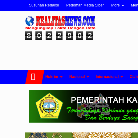
Susunan Redaksi
Pedoman Media Siber
More
Me
8
0
2
2
9
0
2
Hukrim
Nasional
Internasional
Olah