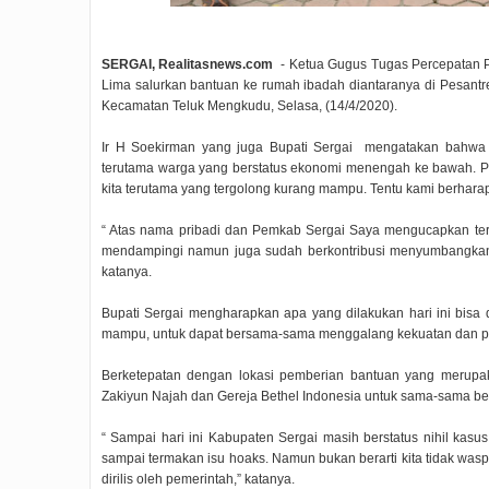
SERGAI, Realitasnews.com
- Ketua Gugus Tugas Percepatan 
Lima salurkan bantuan ke rumah ibadah diantaranya di Pesant
Kecamatan Teluk Mengkudu, Selasa, (14/4/2020).
Ir H Soekirman yang juga Bupati Sergai mengatakan bahwa 
terutama warga yang berstatus ekonomi menengah ke bawah. Pa
kita terutama yang tergolong kurang mampu. Tentu kami berhara
“ Atas nama pribadi dan Pemkab Sergai Saya mengucapkan ter
mendampingi namun juga sudah berkontribusi menyumbangkan
katanya.
Bupati Sergai mengharapkan apa yang dilakukan hari ini bisa di
mampu, untuk dapat bersama-sama menggalang kekuatan dan per
Berketepatan dengan lokasi pemberian bantuan yang merupak
Zakiyun Najah dan Gereja Bethel Indonesia untuk sama-sama be
“ Sampai hari ini Kabupaten Sergai masih berstatus nihil kasus
sampai termakan isu hoaks. Namun bukan berarti kita tidak wasp
dirilis oleh pemerintah,” katanya.