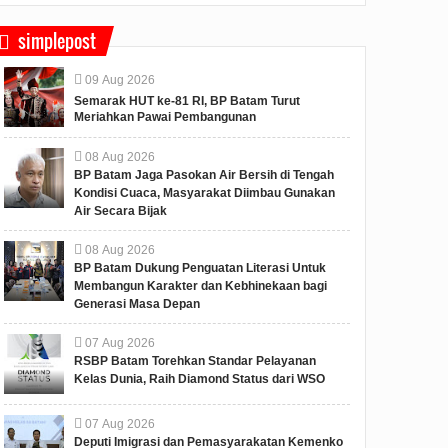
simplepost
09
Aug
2026
Semarak HUT ke-81 RI, BP Batam Turut
Meriahkan Pawai Pembangunan
08
Aug
2026
BP Batam Jaga Pasokan Air Bersih di Tengah
Kondisi Cuaca, Masyarakat Diimbau Gunakan
Air Secara Bijak
08
Aug
2026
BP Batam Dukung Penguatan Literasi Untuk
Membangun Karakter dan Kebhinekaan bagi
Generasi Masa Depan
07
Aug
2026
RSBP Batam Torehkan Standar Pelayanan
Kelas Dunia, Raih Diamond Status dari WSO
07
Aug
2026
Deputi Imigrasi dan Pemasyarakatan Kemenko