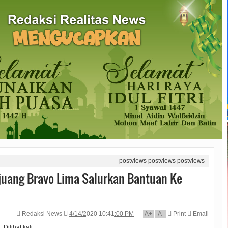
postviews
postviews
postviews
juang Bravo Lima Salurkan Bantuan Ke
Redaksi News
4/14/2020 10:41:00 PM
A
+
A
-
Print
Email
Dilihat
kali