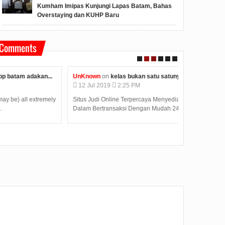
Kumham Imipas Kunjungi Lapas Batam, Bahas
Overstaying dan KUHP Baru
Comments
UnKnown
on
kelas bukan satu satunya tempat belajar...
Unknown
on
k
12
Jul
2019
2:25 PM
12
Jul
2019
Situs Judi Online Terpercaya Menyediakan Kemudahan
Judi Deposit O
Dalam Bertransaksi Dengan Mudah 24 Jam. Deposit T...
dengan minimal