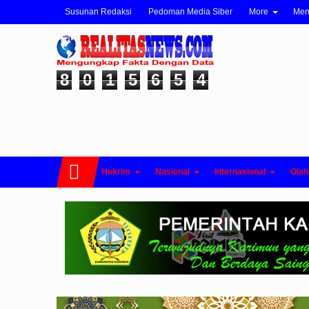
Susunan Redaksi
Pedoman Media Siber
More
Me
8
0
1
5
6
5
4
Hukrim
Nasional
Internasional
Olah