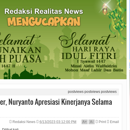
postviews
postviews
postviews
er, Nuryanto Apresiasi Kinerjanya Selama
Redaksi News
6/13/2023 03:12:00 PM
A
+
A
-
Print
Email
Dilihat
kali