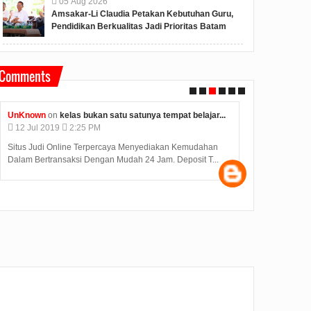
05
Aug
2026
Amsakar-Li Claudia Petakan Kebutuhan Guru,
Pendidikan Berkualitas Jadi Prioritas Batam
Comments
.
Unknown
on
konjen india di medan kunjungi bp batam...
Anonym
12
Jul
2019
2:12 PM
09
Jul
Judi Deposit Ovo semakin booming di dunia judi online
Hasil S
dengan minimal deposit 10.000 Yuukkkk gabung j...
diumumka