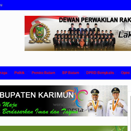
nu
raga
Politik
Pemko Batam
BP Batam
DPRD Bengkalis
Opini