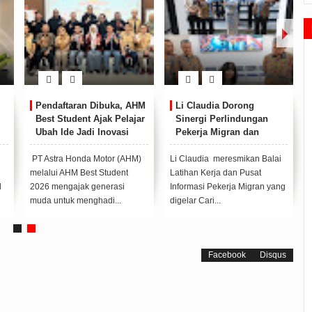
Pendaftaran Dibuka, AHM
Li Claudia Dorong
Best Student Ajak Pelajar
Sinergi Perlindungan
Ubah Ide Jadi Inovasi
Pekerja Migran dan
untuk Negeri
Pencegahan TPPO di
Batam
PT Astra Honda Motor (AHM)
Li Claudia meresmikan Balai
melalui AHM Best Student
Latihan Kerja dan Pusat
d
2026 mengajak generasi
Informasi Pekerja Migran yang
muda untuk menghadi...
digelar Cari...
Facebook
Disqus