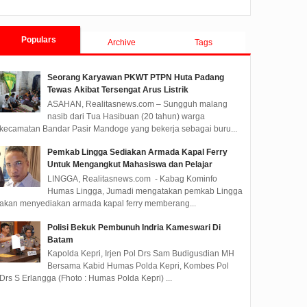
Tanjungpinang TA 2019
Populars
Archive
Tags
Seorang Karyawan PKWT PTPN Huta Padang
Tewas Akibat Tersengat Arus Listrik
ASAHAN, Realitasnews.com – Sungguh malang
nasib dari Tua Hasibuan (20 tahun) warga
kecamatan Bandar Pasir Mandoge yang bekerja sebagai buru...
Pemkab Lingga Sediakan Armada Kapal Ferry
Untuk Mengangkut Mahasiswa dan Pelajar
LINGGA, Realitasnews.com - Kabag Kominfo
Humas Lingga, Jumadi mengatakan pemkab Lingga
akan menyediakan armada kapal ferry memberang...
Polisi Bekuk Pembunuh Indria Kameswari Di
Batam
Kapolda Kepri, Irjen Pol Drs Sam Budigusdian MH
Bersama Kabid Humas Polda Kepri, Kombes Pol
Drs S Erlangga (Fhoto : Humas Polda Kepri) ...