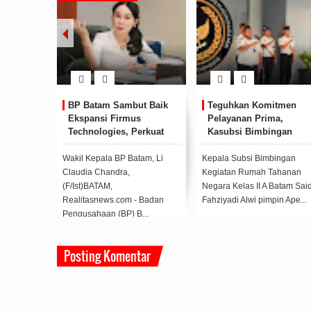
ia,
BP Batam Sambut Baik
Teguhkan Komitmen
rga
Ekspansi Firmus
Pelayanan Prima,
atam
Technologies, Perkuat
Kasubsi Bimbingan
Pagi
Posisi Batam sebagai
Kegiatan Pimpin Apel
Hub Infrastruktur AI
Pagi Rutan Batam
ara Kelas
Wakil Kepala BP Batam, Li
Kepala Subsi Bimbingan
Regional
kan
Claudia Chandra,
Kegiatan Rumah Tahanan
i, bersama
(F/Ist)BATAM,
Negara Kelas II A Batam Sai
ina...
Realitasnews.com - Badan
Fahziyadi Alwi pimpin Ape...
Pengusahaan (BP) B...
Posting Komentar