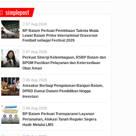
simplepost
07
Aug
2026
BP Batam Perkuat Pembinaan Talenta Muda
Lewat Batam Prime International Grassroot
Football sebagai Festival 2026
07
Aug
2026
Perkuat Sinergi Kelembagaan, RSBP Batam dan
BPOM Pastikan Pelayanan dan Ketersediaan
Obat Aman
06
Aug
2026
Amsakar Berbagi Pengalaman Bangun Batam,
DPRD Dumai Dalami Pendidikan hingga
Investasi
06
Aug
2026
BP Batam Perkuat Transparansi Layanan
Pertanahan, Alokasi Tanah Reguler Segera
Hadir Melalui LMS