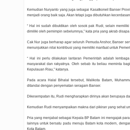
Kemudian Nuryanto yang juga sebagai Kasatkorwil Banser Prov
menjadi orang baik saja. Akan tetapi juga dibutuhkan kecerdasa
“ Hal ini sudah dibuktikan oleh sosok pak Rudi, selain memili
dimiliki oleh pemimpin sebelumnya,” kata pria yang akrab disapa
Cak Nur juga berharap agar seluruh Pemuda Anshor, Banser ser
menunjukkan nilai kontribusi yang memiliki manfaat untuk Pemeri
“ Hal ini perlu dilakukan lantaran Pemerintah adalah lemba
masyarakat dan rakyatnya. Oleh sebab itu beliau meminta bag
Kepulauan Riau,” katanya.
Pada acara Halal Bihalal tersebut, Walikota Batam, Muhamm
ditandai dengan penyematan seragam Banser.
Dikesempatan itu, Rudi mengharapkan dirinya akan berupaya d
Kemudian Rudi menyampaikan makna dari pikiran yang sehat u
Rudi Sampaikan Rencana
R
Pria yang menjabat sebagai Kepala BP Batam ini mengajak par
Pembangunan Batam
lainnya untuk bersatu padu menuju Batam kota modern, deng
2019/07/16
0 Comments
Kota Batam.