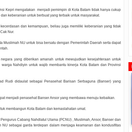
insi Kepri mengatakan
menjadi pemimpin di Kota Batam tidak hanya cukup
n dan keberanian untuk berbuat yang terbaik untuk masyarakat.
ki kecerdasan dan kemampuan, beliau juga memiliki keberanian yang tidak
 Cak Nur.
ta Muslimah NU untuk bisa bersatu dengan Pemerintah Daerah serta dapat
ntah.
ga negara yang diberikan amanah untuk mewujudkan kesejahteraan untuk
i warga Nahdiyin untuk wajib membantu kinerja Kota Batam dan Provinsi
ad Rudi didaulat sebagai Penasehat Barisan Serbaguna (Banser) yang
apat menjadi penasehat Banser Ansor yang membawa menuju kebaikan.
ntuk membangun Kota Batam dan kemaslahatan umat.
udi Tinjau Pemupukan Pohon dan
Safari Ramadhan Walikota Ajang
Ketua DPRD Tanjungpinang
a Pengurus Cabang Nahdlatul Ulama (PCNU) , Muslimah, Ansor, Banser dan
Kesiapan Pelebaran Jalan
Silahturahmi Dan Komunikasi
Memimpin Rapat Paripurna
H
Dengan Masyarakat
Pengesahan Ranperda Perubahan
an NU sebagai garda terdepan dalam menjaga keamanan dan kondusifitas
2019/06/19
0 Comments
2019/05/14
0 Comments
2022/09/24
0 Comments
APBD TA 2022 Menjadi Perda