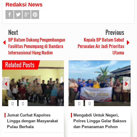
Redaksi News
Next
Previous
BP Batam Dukung Pengembangan
Kepala BP Batam Sebut
Fasilitas Penumpang di Bandara
Persoalan Air Jadi Prioritas
Internasional Hang Nadim
Utama
Related Posts
i Untuk Negeri,
Peringati HUT ke 78 Korps
Bupati Li
Lingga Gelar Baksos
Marinir, Puslatpur Marinir 9
SPAM Des
nanaman Pohon
Dabo Singkep Gelar
Kecamatan
k di Seluruh
Kegiatan Camping Ground