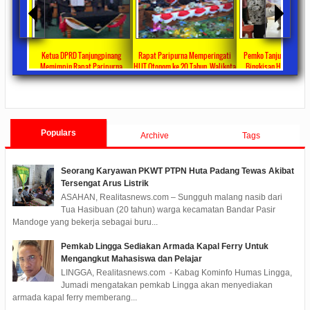
ta Ajang
Ketua DPRD Tanjungpinang
Rapat Paripurna Memperingati
Pemko Tanjung Pinang
unikasi
Memimpin Rapat Paripurna
HUT Otonom ke 20 Tahun, Walikota
Bingkisan Hari Raya Id
at
Pengesahan Ranperda Perubahan
Rahma Paparkan Capaian
Untuk Masyarakat Pene
ments
2022/09/24
0 Comments
2021/10/18
0 Comments
2020/05/11
0 Com
APBD TA 2022 Menjadi Perda
Pembangunan Selama 3 Tahun
Populars
Archive
Tags
Seorang Karyawan PKWT PTPN Huta Padang Tewas Akibat
Tersengat Arus Listrik
ASAHAN, Realitasnews.com – Sungguh malang nasib dari
Tua Hasibuan (20 tahun) warga kecamatan Bandar Pasir
Mandoge yang bekerja sebagai buru...
Pemkab Lingga Sediakan Armada Kapal Ferry Untuk
Mengangkut Mahasiswa dan Pelajar
LINGGA, Realitasnews.com - Kabag Kominfo Humas Lingga,
Jumadi mengatakan pemkab Lingga akan menyediakan
armada kapal ferry memberang...