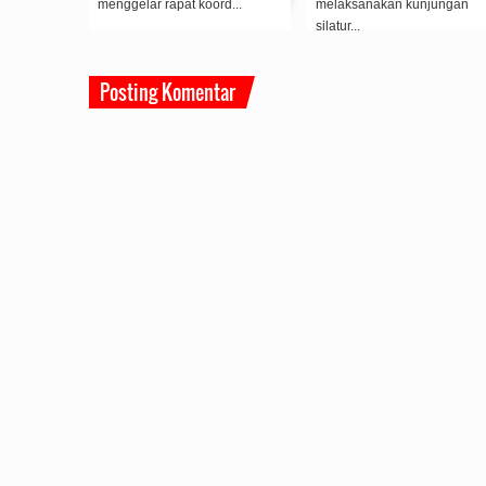
...
melaksanakan kunjungan
Pertiwi, direspo...
silatur...
Posting Komentar