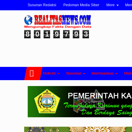
Susunan Redaksi
Pedoman Media Siber
More
Me
8
0
1
9
7
9
3
Hukrim
Nasional
Internasional
Olah