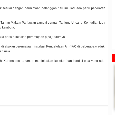
ak sesuai dengan permintaan pelanggan hari ini. Jadi ada perlu perkuatan
dari Taman Makam Pahlawan sampai dengan Tanjung Uncang. Kemudian juga
ng kamboja.
aka perlu dilakukan peremajaan pipa," tuturnya.
 dilakukan peremajaan Instalasi Pengelolaan Air (IPA) di beberapa waduk.
an usia.
ah. Karena secara umum menjelaskan keseluruhan kondisi pipa yang ada,
Rudi Sampaikan Rencana
Rudi Tinjau Pemupukan Pohon dan
Safari Ramadhan Walikota A
Pembangunan Batam
Kesiapan Pelebaran Jalan
Silahturahmi Dan Komunika
Dengan Masyarakat
2019/07/16
0 Comments
2019/06/19
0 Comments
2019/05/14
0 Commen