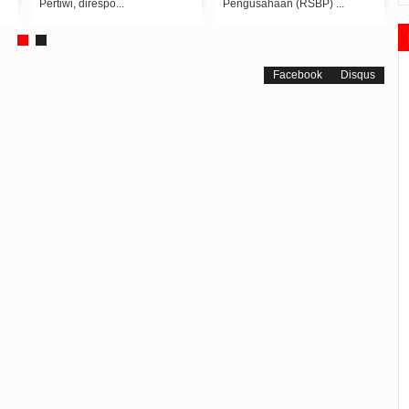
Pengusahaan (RSBP) ...
(KLA) tahun 2025, Bata...
An
Pe
Facebook
Disqus