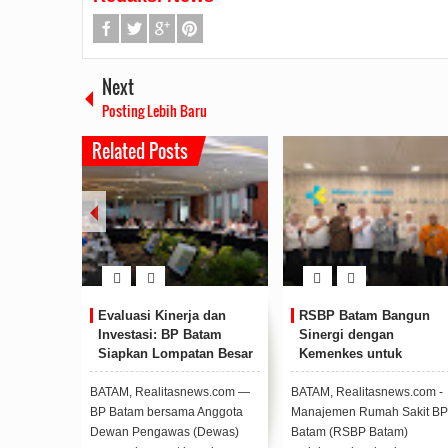
Next
Posting Lebih Baru
Related Posts
dan
RSBP Batam Bangun
Respon Cepat Tangani
am
Sinergi dengan
Gangguan Suplai Air,
n Besar
Kemenkes untuk
Deputi Bidang Pelayanan
Penguatan Peran Rumah
Umum Kirim Tim Teknis
Sakit Pendidikan dan
dan Mobil Tangki
s.com —
BATAM, Realitasnews.com -
BATAM, Realitasnews.com
Pengampu di Batam
nggota
Manajemen Rumah Sakit BP
- Persoalan distribusi air yang
ewas)
Batam (RSBP Batam)
dialami warga Bengkong