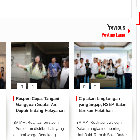
Previous
Posting Lama
Ciptakan Lingkungan
Kota Batam kembali
yang Sigap, RSBP Batam
menorehkan prestasi
Berikan Pelatihan
membanggakan di tingkat
Bantuan Hidup Dasar
nasional.
BATAM, Realitasnews.com -
BATAM, Realitasnews.com
BA
Dalam rangka memperingati
- Pada ajang penilaian
- 
Hari Bakti Rumah Sakit Badan
Kabupaten/Kota Layak Anak
di