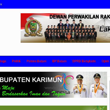
nu
raga
Politik
Pemko Batam
BP Batam
DPRD Bengkalis
Opini