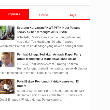
Populars
Archive
Tags
Seorang Karyawan PKWT PTPN Huta Padang
Tewas Akibat Tersengat Arus Listrik
ASAHAN, Realitasnews.com – Sungguh malang
nasib dari Tua Hasibuan (20 tahun) warga
kecamatan Bandar Pasir Mandoge yang bekerja sebagai buru...
Pemkab Lingga Sediakan Armada Kapal Ferry
Untuk Mengangkut Mahasiswa dan Pelajar
LINGGA, Realitasnews.com - Kabag Kominfo
Humas Lingga, Jumadi mengatakan pemkab Lingga
akan menyediakan armada kapal ferry memberang...
BP Batam: IMOX 2025
Polisi Bekuk Pembunuh Indria Kameswari Di
Jadi Titik Temu Jejaring
Batam
Global dan Investasi
Kapolda Kepri, Irjen Pol Drs Sam Budigusdian MH
Maritim
Bersama Kabid Humas Polda Kepri, Kombes Pol
TAM, Realitasnews.com
Drs S Erlangga (Fhoto : Humas Polda Kepri) ...
Kepala BP Batam yang
wakilkan oleh