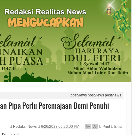
postviews
postviews
postviews
gan Pipa Perlu Peremajaan Demi Penuhi
Redaksi News
6/26/2023 06:26:00 PM
A
+
A
-
Print
Email
Dilihat
kali