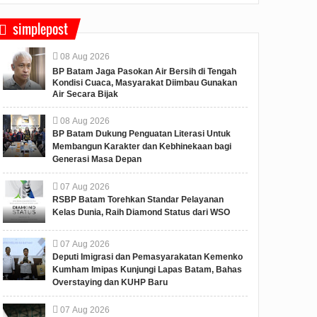
ggota/Deputi Bidang
layanan ...
simplepost
08
Aug
2026
BP Batam Jaga Pasokan Air Bersih di Tengah
Kondisi Cuaca, Masyarakat Diimbau Gunakan
Air Secara Bijak
08
Aug
2026
BP Batam Dukung Penguatan Literasi Untuk
Membangun Karakter dan Kebhinekaan bagi
Generasi Masa Depan
07
Aug
2026
RSBP Batam Torehkan Standar Pelayanan
Kelas Dunia, Raih Diamond Status dari WSO
07
Aug
2026
Deputi Imigrasi dan Pemasyarakatan Kemenko
Kumham Imipas Kunjungi Lapas Batam, Bahas
Overstaying dan KUHP Baru
07
Aug
2026