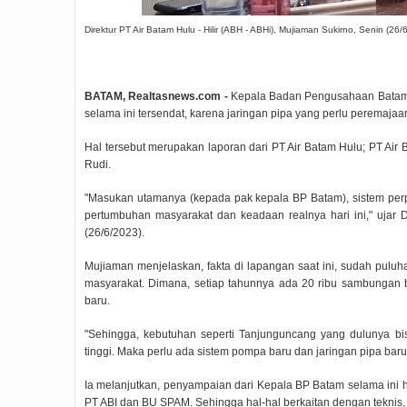
Direktur PT Air Batam Hulu - Hilir (ABH - ABHi), Mujiaman Sukirno, Senin (26/6
BATAM, Realtasnews.com -
Kepala Badan Pengusahaan Batam 
selama ini tersendat, karena jaringan pipa yang perlu peremajaa
Hal tersebut merupakan laporan dari PT Air Batam Hulu; PT 
Rudi.
"Masukan utamanya (kepada pak kepala BP Batam), sistem per
pertumbuhan masyarakat dan keadaan realnya hari ini," ujar D
(26/6/2023).
Mujiaman menjelaskan, fakta di lapangan saat ini, sudah pulu
masyarakat. Dimana, setiap tahunnya ada 20 ribu sambungan 
baru.
"Sehingga, kebutuhan seperti Tanjunguncang yang dulunya bisa 
tinggi. Maka perlu ada sistem pompa baru dan jaringan pipa baru
Ia melanjutkan, penyampaian dari Kepala BP Batam selama ini
PT ABI dan BU SPAM. Sehingga hal-hal berkaitan dengan teknis, 