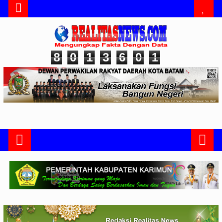
8
0
1
3
6
0
1