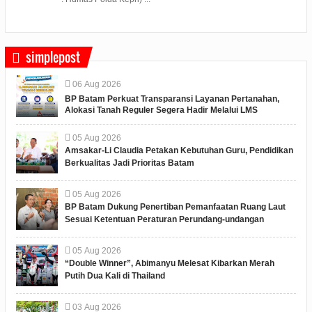
simplepost
06
Aug
2026
BP Batam Perkuat Transparansi Layanan Pertanahan,
Alokasi Tanah Reguler Segera Hadir Melalui LMS
05
Aug
2026
Amsakar-Li Claudia Petakan Kebutuhan Guru, Pendidikan
Berkualitas Jadi Prioritas Batam
05
Aug
2026
BP Batam Dukung Penertiban Pemanfaatan Ruang Laut
Sesuai Ketentuan Peraturan Perundang-undangan
05
Aug
2026
“Double Winner”, Abimanyu Melesat Kibarkan Merah
Putih Dua Kali di Thailand
03
Aug
2026