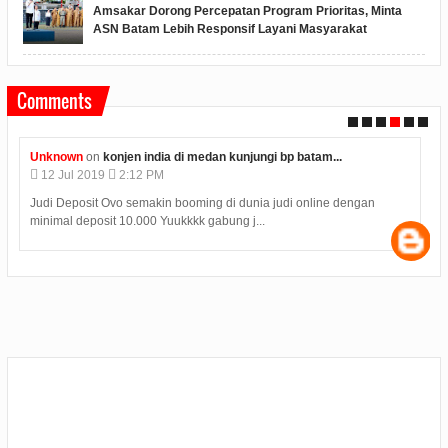
Amsakar Dorong Percepatan Program Prioritas, Minta
ASN Batam Lebih Responsif Layani Masyarakat
Comments
Anonymous
on
polres karimun memberikan kue ulang...
09
Jul
2019
4:08 PM
Hasil Seleksi Bersama Perguruan Tinggi SBMPTN 2019 diumumkan
pada Selasa (9/7) pukul 15.00 WIB. Samp...