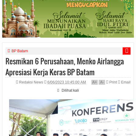
BP Batam
Resmikan 6 Perusahaan, Menko Airlangga
Apresiasi Kerja Keras BP Batam
Redaksi News
6/06/2023 10:45:00 AM
A
+
A
-
Print
Email
Dilihat
kali