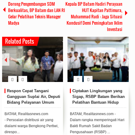
Dorong Pengembangan SDM
Kepala BP Batam Hadiri Perayaan
Berkualitas, BP Batam dan LAN RI
HUT Kapitan Pattimura,
Gelar Pelatihan Teknis Manager
Muhammad Rudi : Jaga Situasi
Madya
Kondusif Demi Peningkatan Iklim
Investasi
Related Posts
Respon Cepat Tangani
Ciptakan Lingkungan yang
Gangguan Suplai Air, Deputi
Sigap, RSBP Batam Berikan
Bidang Pelayanan Umum
Pelatihan Bantuan Hidup
Kirim Tim Teknis dan Mobil
Dasar
Tangki
BATAM, Realitasnews.com
BATAM, Realitasnews.com -
- Persoalan distribusi air yang
Dalam rangka memperingati Hari
dialami warga Bengkong Pertiwi,
Bakti Rumah Sakit Badan
direspo...
Pengusahaan (RSBP) ...