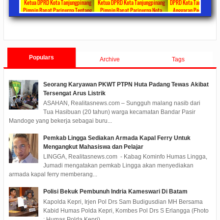
 Bagikan
Ketua DPRD Kota Tanjungpinang
Ketua DPRD Kota Tanjungpinang
DPRD Kota Tanjungpina
ul Fitri
Pimpin Rapat Paripurna Tentang
Pimpin Rapat Paripurna Nota
Anggaran Penanganan 
rima DTKS
Jawaban Pandangan Umum Fraksi-
Pengantar LKPJ Walikota
Tahun 2020 Sebesar Rp 3
ments
2020/05/08
0 Comments
2020/04/30
0 Comments
2020/04/28
0 Co
Fraksi Tentang LKPJ Walikota
Tanjungpinang Tahun 2019
Tanjungpinang TA 2019
Populars
Archive
Tags
Seorang Karyawan PKWT PTPN Huta Padang Tewas Akibat
Tersengat Arus Listrik
ASAHAN, Realitasnews.com – Sungguh malang nasib dari
Tua Hasibuan (20 tahun) warga kecamatan Bandar Pasir
Mandoge yang bekerja sebagai buru...
Pemkab Lingga Sediakan Armada Kapal Ferry Untuk
Mengangkut Mahasiswa dan Pelajar
LINGGA, Realitasnews.com - Kabag Kominfo Humas Lingga,
Jumadi mengatakan pemkab Lingga akan menyediakan
armada kapal ferry memberang...
Polisi Bekuk Pembunuh Indria Kameswari Di Batam
Kapolda Kepri, Irjen Pol Drs Sam Budigusdian MH Bersama
Kabid Humas Polda Kepri, Kombes Pol Drs S Erlangga (Fhoto
: Humas Polda Kepri) ...