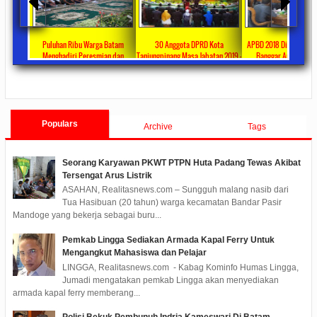
 Kelapa
Puluhan Ribu Warga Batam
30 Anggota DPRD Kota
APBD 2018 Disetujui Ja
tri
Menghadiri Peresmian dan
Tanjungpinang Masa Jabatan 2019 –
Banggar Apresiasi
Penggunaan Masjid Sultan
2024 Dilantik
Tanjungpinang Raih Pre
ments
2019/09/23
0 Comments
2019/09/03
0 Comments
2019/08/01
0 Co
Mahmud Riayat Syah
Populars
Archive
Tags
Seorang Karyawan PKWT PTPN Huta Padang Tewas Akibat
Tersengat Arus Listrik
ASAHAN, Realitasnews.com – Sungguh malang nasib dari
Tua Hasibuan (20 tahun) warga kecamatan Bandar Pasir
Mandoge yang bekerja sebagai buru...
Pemkab Lingga Sediakan Armada Kapal Ferry Untuk
Mengangkut Mahasiswa dan Pelajar
LINGGA, Realitasnews.com - Kabag Kominfo Humas Lingga,
Jumadi mengatakan pemkab Lingga akan menyediakan
armada kapal ferry memberang...