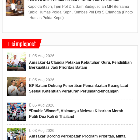
Polisi Bekuk Pembunuh Indria Kameswari Di Batam
Kapolda Kepri, Irjen Pol Drs Sam Budigusdian MH Bersama
Kabid Humas Polda Kepri, Kombes Pol Drs S Erlangga (Fhoto
: Humas Polda Kepri) ...
simplepost
05
Aug
2026
Amsakar-Li Claudia Petakan Kebutuhan Guru, Pendidikan
Berkualitas Jadi Prioritas Batam
05
Aug
2026
BP Batam Dukung Penertiban Pemanfaatan Ruang Laut
Sesuai Ketentuan Peraturan Perundang-undangan
05
Aug
2026
“Double Winner”, Abimanyu Melesat Kibarkan Merah
Putih Dua Kali di Thailand
03
Aug
2026
Amsakar Dorong Percepatan Program Prioritas, Minta