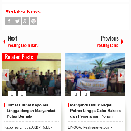
Redaksi News
Next
Previous
Posting Lebih Baru
Posting Lama
Related Posts
 Negeri,
Peringati HUT ke 78 Korps
Bupati Lingga R
Gelar Baksos
Marinir, Puslatpur Marinir 9
SPAM Desa Sunga
n Pohon
Dabo Singkep Gelar
Kecamatan Singk
luruh
Kegiatan Camping Ground
ws.com -
LINGGA, Realitasnews.com –
LINGGA, Realitasne