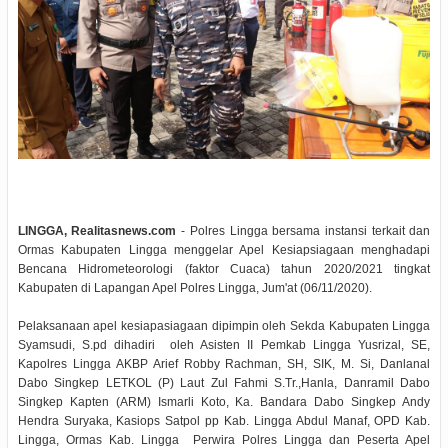
LINGGA, Realitasnews.com
- Polres Lingga bersama instansi terkait dan
Ormas Kabupaten Lingga menggelar Apel Kesiapsiagaan menghadapi
Bencana Hidrometeorologi (faktor Cuaca) tahun 2020/2021 tingkat
Kabupaten di Lapangan Apel Polres Lingga, Jum'at (06/11/2020).
Pelaksanaan apel kesiapasiagaan dipimpin oleh Sekda Kabupaten Lingga
Syamsudi, S.pd dihadiri oleh Asisten II Pemkab Lingga Yusrizal, SE,
Kapolres Lingga AKBP Arief Robby Rachman, SH, SIK, M. Si, Danlanal
Dabo Singkep LETKOL (P) Laut Zul Fahmi S.Tr.,Hanla, Danramil Dabo
Singkep Kapten (ARM) Ismarli Koto, Ka. Bandara Dabo Singkep Andy
Hendra Suryaka, Kasiops Satpol pp Kab. Lingga Abdul Manaf, OPD Kab.
Lingga, Ormas Kab. Lingga Perwira Polres Lingga dan Peserta Apel