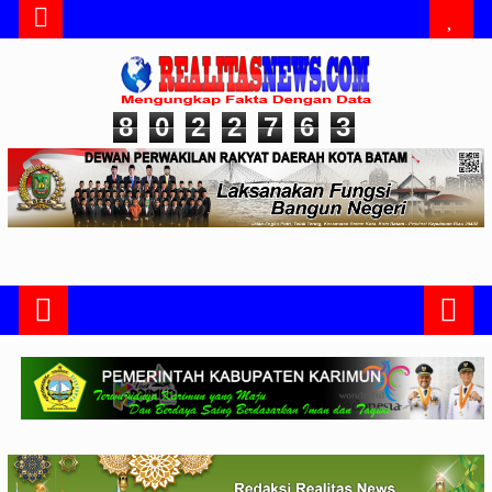
8
0
2
2
7
6
3