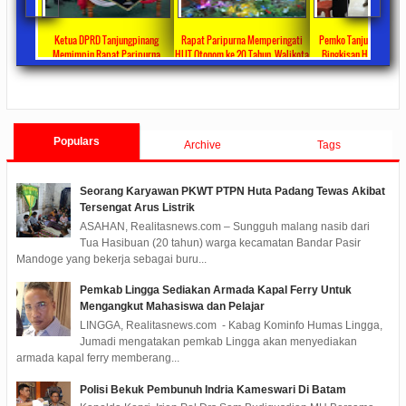
Ketua DPRD Tanjungpinang
Rapat Paripurna Memperingati
Pemko Tanjung Pinang Bagikan
K
Memimpin Rapat Paripurna
HUT Otonom ke 20 Tahun, Walikota
Bingkisan Hari Raya Idul Fitri
Pi
ngesahan Ranperda Perubahan
Rahma Paparkan Capaian
Untuk Masyarakat Penerima DTKS
Ja
022/09/24
0 Comments
2021/10/18
0 Comments
2020/05/11
0 Comments
PBD TA 2022 Menjadi Perda
Pembangunan Selama 3 Tahun
Populars
Archive
Tags
Seorang Karyawan PKWT PTPN Huta Padang Tewas Akibat
Tersengat Arus Listrik
ASAHAN, Realitasnews.com – Sungguh malang nasib dari
Tua Hasibuan (20 tahun) warga kecamatan Bandar Pasir
Mandoge yang bekerja sebagai buru...
Pemkab Lingga Sediakan Armada Kapal Ferry Untuk
Mengangkut Mahasiswa dan Pelajar
LINGGA, Realitasnews.com - Kabag Kominfo Humas Lingga,
Jumadi mengatakan pemkab Lingga akan menyediakan
armada kapal ferry memberang...
Polisi Bekuk Pembunuh Indria Kameswari Di Batam