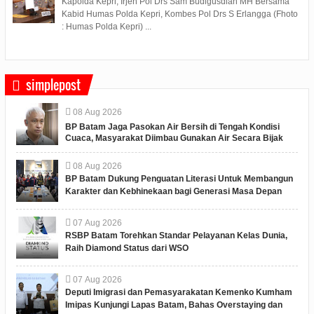
Kapolda Kepri, Irjen Pol Drs Sam Budigusdian MH Bersama
Kabid Humas Polda Kepri, Kombes Pol Drs S Erlangga (Fhoto
: Humas Polda Kepri) ...
simplepost
08
Aug
2026
BP Batam Jaga Pasokan Air Bersih di Tengah Kondisi
Cuaca, Masyarakat Diimbau Gunakan Air Secara Bijak
08
Aug
2026
BP Batam Dukung Penguatan Literasi Untuk Membangun
Karakter dan Kebhinekaan bagi Generasi Masa Depan
07
Aug
2026
RSBP Batam Torehkan Standar Pelayanan Kelas Dunia,
Raih Diamond Status dari WSO
07
Aug
2026
Deputi Imigrasi dan Pemasyarakatan Kemenko Kumham
Imipas Kunjungi Lapas Batam, Bahas Overstaying dan