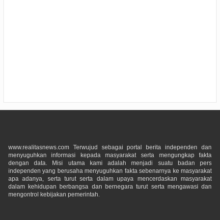
www.realitasnews.com Terwujud sebagai portal berita independen dan
menyuguhkan informasi kepada masyarakat serta mengungkap fakta
dengan data. Misi utama kami adalah menjadi suatu badan pers
independen yang berusaha menyuguhkan fakta sebenarnya ke masyarakat
apa adanya, serta turut serta dalam upaya mencerdaskan masyarakat
dalam kehidupan berbangsa dan bernegara turut serta mengawasi dan
mengontrol kebijakan pemerintah.