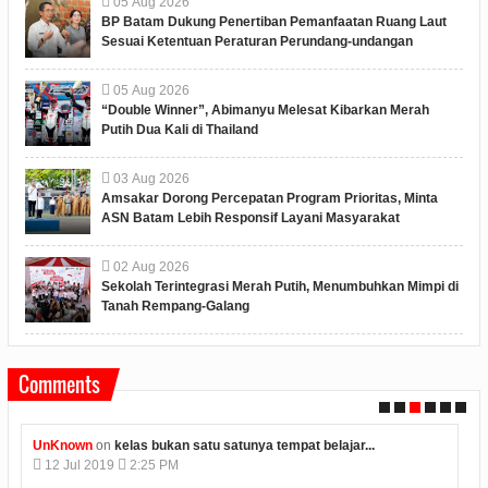
05
Aug
2026
BP Batam Dukung Penertiban Pemanfaatan Ruang Laut
Sesuai Ketentuan Peraturan Perundang-undangan
05
Aug
2026
“Double Winner”, Abimanyu Melesat Kibarkan Merah
Putih Dua Kali di Thailand
03
Aug
2026
Amsakar Dorong Percepatan Program Prioritas, Minta
ASN Batam Lebih Responsif Layani Masyarakat
02
Aug
2026
Sekolah Terintegrasi Merah Putih, Menumbuhkan Mimpi di
Tanah Rempang-Galang
Comments
Unknown
on
konjen india di medan kunjungi bp batam...
12
Jul
2019
2:12 PM