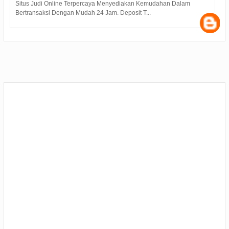
Judi Deposit Ovo semakin booming di dunia judi online dengan
minimal deposit 10.000 Yuukkkk gabung j...