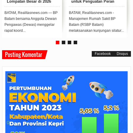
untuk Penguatan Peran
Bidang Pelayanan Umum
Rumah Sakit Pendidikan
Kirim Tim Teknis dan Mobil
dan Pengampu di Batam
Tangki
BATAM, Realitasnews.com -
BATAM, Realitasnews.com
Manajemen Rumah Sakit BP
- Persoalan distribusi air yang
Batam (RSBP Batam)
dialami warga Bengkong Pertiwi,
melaksanakan kunjungan silatur...
direspo...
Posting Komentar
Facebook
Disqus