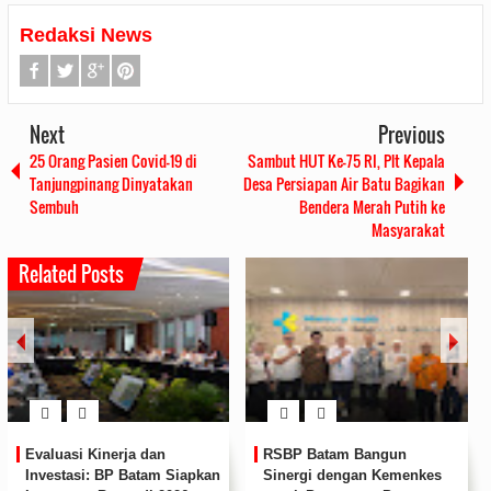
Redaksi News
Next
Previous
25 Orang Pasien Covid-19 di
Sambut HUT Ke-75 RI, Plt Kepala
Tanjungpinang Dinyatakan
Desa Persiapan Air Batu Bagikan
Sembuh
Bendera Merah Putih ke
Masyarakat
Related Posts
RSBP Batam Bangun
Respon Cepat Tangani
Sinergi dengan Kemenkes
Gangguan Suplai Air, Deputi