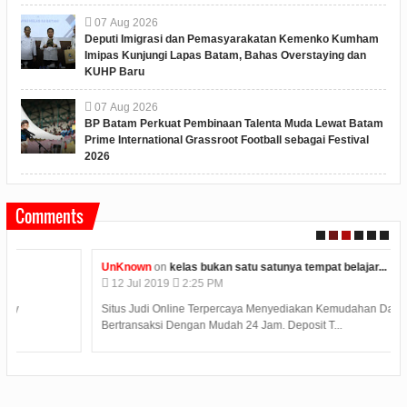
07
Aug
2026
Deputi Imigrasi dan Pemasyarakatan Kemenko Kumham
Imipas Kunjungi Lapas Batam, Bahas Overstaying dan
KUHP Baru
07
Aug
2026
BP Batam Perkuat Pembinaan Talenta Muda Lewat Batam
Prime International Grassroot Football sebagai Festival
2026
Comments
UnKnown
on
kelas bukan satu satunya tempat belajar...
12
Jul
2019
2:25 PM
Situs Judi Online Terpercaya Menyediakan Kemudahan Dalam
Bertransaksi Dengan Mudah 24 Jam. Deposit T...