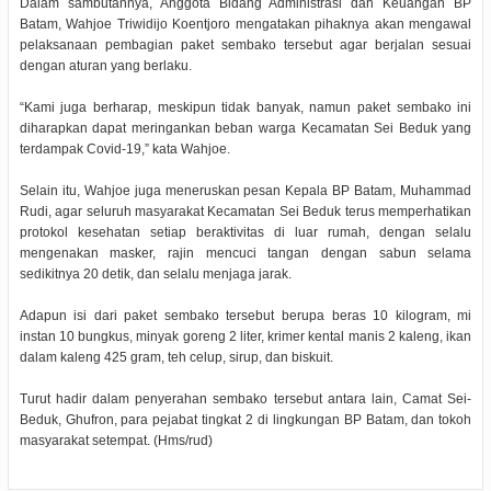
Dalam sambutannya, Anggota Bidang Administrasi dan Keuangan BP
Batam, Wahjoe Triwidijo Koentjoro mengatakan pihaknya akan mengawal
pelaksanaan pembagian paket sembako tersebut agar berjalan sesuai
dengan aturan yang berlaku.
“Kami juga berharap, meskipun tidak banyak, namun paket sembako ini
diharapkan dapat meringankan beban warga Kecamatan Sei Beduk yang
terdampak Covid-19,” kata Wahjoe.
Selain itu, Wahjoe juga meneruskan pesan Kepala BP Batam, Muhammad
Rudi, agar seluruh masyarakat Kecamatan Sei Beduk terus memperhatikan
protokol kesehatan setiap beraktivitas di luar rumah, dengan selalu
mengenakan masker, rajin mencuci tangan dengan sabun selama
sedikitnya 20 detik, dan selalu menjaga jarak.
Adapun isi dari paket sembako tersebut berupa beras 10 kilogram, mi
instan 10 bungkus, minyak goreng 2 liter, krimer kental manis 2 kaleng, ikan
dalam kaleng 425 gram, teh celup, sirup, dan biskuit.
Turut hadir dalam penyerahan sembako tersebut antara lain, Camat Sei-
Beduk, Ghufron, para pejabat tingkat 2 di lingkungan BP Batam, dan tokoh
masyarakat setempat. (Hms/rud)