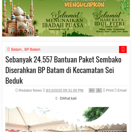
Batam
,
BP Batam
Sebanyak 24.557 Bantuan Paket Sembako
Diserahkan BP Batam di Kecamatan Sei
Beduk
Redaksi News
8/13/2020 09:31:00 PM
A
+
A
-
Print
Email
Dilihat
kali