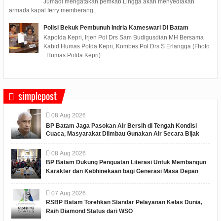
Jumadi mengatakan pemkab Lingga akan menyediakan
armada kapal ferry memberang...
Polisi Bekuk Pembunuh Indria Kameswari Di Batam
Kapolda Kepri, Irjen Pol Drs Sam Budigusdian MH Bersama
Kabid Humas Polda Kepri, Kombes Pol Drs S Erlangga (Fhoto
: Humas Polda Kepri) ...
simplepost
08
Aug
2026
BP Batam Jaga Pasokan Air Bersih di Tengah Kondisi
Cuaca, Masyarakat Diimbau Gunakan Air Secara Bijak
08
Aug
2026
BP Batam Dukung Penguatan Literasi Untuk Membangun
Karakter dan Kebhinekaan bagi Generasi Masa Depan
07
Aug
2026
RSBP Batam Torehkan Standar Pelayanan Kelas Dunia,
Raih Diamond Status dari WSO