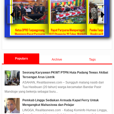
ta Ajang
Ketua DPRD Tanjungpinang
Rapat Paripurna Memperingati
Pemko Tanjung Pinang
unikasi
Memimpin Rapat Paripurna
HUT Otonom ke 20 Tahun, Walikota
Bingkisan Hari Raya Id
at
Pengesahan Ranperda Perubahan
Rahma Paparkan Capaian
Untuk Masyarakat Pene
ments
2022/09/24
0 Comments
2021/10/18
0 Comments
2020/05/11
0 Com
APBD TA 2022 Menjadi Perda
Pembangunan Selama 3 Tahun
Populars
Archive
Tags
Seorang Karyawan PKWT PTPN Huta Padang Tewas Akibat
Tersengat Arus Listrik
ASAHAN, Realitasnews.com – Sungguh malang nasib dari
Tua Hasibuan (20 tahun) warga kecamatan Bandar Pasir
Mandoge yang bekerja sebagai buru...
Pemkab Lingga Sediakan Armada Kapal Ferry Untuk
Mengangkut Mahasiswa dan Pelajar
LINGGA, Realitasnews.com - Kabag Kominfo Humas Lingga,