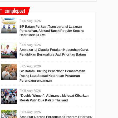
simplepost
06
Aug
2026
BP Batam Perkuat Transparansi Layanan
Pertanahan, Alokasi Tanah Reguler Segera
Hadir Melalui LMS
05
Aug
2026
Amsakar-Li Claudia Petakan Kebutuhan Guru,
Pendidikan Berkualitas Jadi Prioritas Batam
05
Aug
2026
BP Batam Dukung Penertiban Pemanfaatan
Ruang Laut Sesuai Ketentuan Peraturan
Perundang-undangan
05
Aug
2026
“Double Winner”, Abimanyu Melesat Kibarkan
Merah Putih Dua Kali di Thailand
03
Aug
2026
Amsakar Dorong Percepatan Program Prioritas,