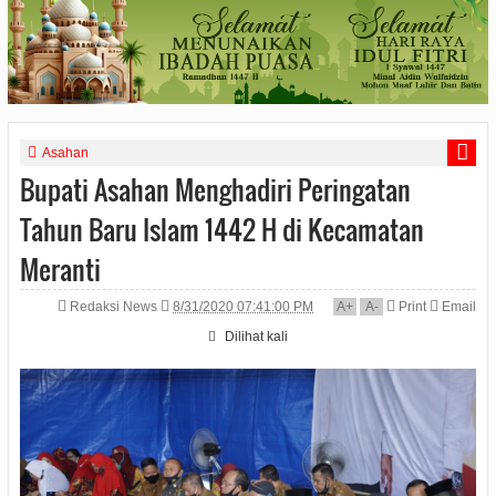
Asahan
Bupati Asahan Menghadiri Peringatan
Tahun Baru Islam 1442 H di Kecamatan
Meranti
Redaksi News
8/31/2020 07:41:00 PM
A
+
A
-
Print
Email
Dilihat
kali