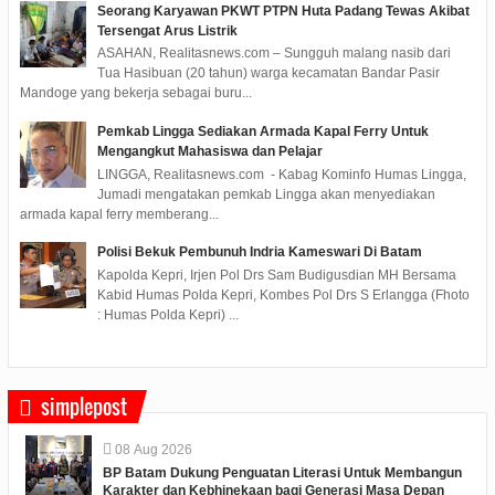
Seorang Karyawan PKWT PTPN Huta Padang Tewas Akibat
Tersengat Arus Listrik
ASAHAN, Realitasnews.com – Sungguh malang nasib dari
Tua Hasibuan (20 tahun) warga kecamatan Bandar Pasir
Mandoge yang bekerja sebagai buru...
Pemkab Lingga Sediakan Armada Kapal Ferry Untuk
Mengangkut Mahasiswa dan Pelajar
LINGGA, Realitasnews.com - Kabag Kominfo Humas Lingga,
Jumadi mengatakan pemkab Lingga akan menyediakan
armada kapal ferry memberang...
Polisi Bekuk Pembunuh Indria Kameswari Di Batam
Kapolda Kepri, Irjen Pol Drs Sam Budigusdian MH Bersama
Kabid Humas Polda Kepri, Kombes Pol Drs S Erlangga (Fhoto
: Humas Polda Kepri) ...
simplepost
08
Aug
2026
BP Batam Dukung Penguatan Literasi Untuk Membangun
Karakter dan Kebhinekaan bagi Generasi Masa Depan