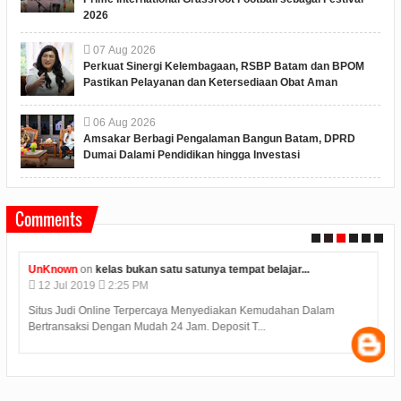
2026
07
Aug
2026
Perkuat Sinergi Kelembagaan, RSBP Batam dan BPOM
Pastikan Pelayanan dan Ketersediaan Obat Aman
06
Aug
2026
Amsakar Berbagi Pengalaman Bangun Batam, DPRD
Dumai Dalami Pendidikan hingga Investasi
Comments
UnKnown
on
kelas bukan satu satunya tempat belajar...
12
Jul
2019
2:25 PM
Situs Judi Online Terpercaya Menyediakan Kemudahan Dalam
Bertransaksi Dengan Mudah 24 Jam. Deposit T...