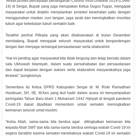
Terkait proses percepatan penanganan Corona Virus Disease 2019 (Covid-
19) di Sergai, Bupati yang juga merupakan Ketua Gugus Tugas, mengajak
masyarakat untuk disiplin menjalankan protokol kesehatan yaitu dengan
menggunakan masker, cuci tangan, jaga jarak dan meningkatkan imunitas
tubuh agar kekebalan tubuh semakin baik.
Terakhir perihal Pilkada yang akan dilaksanakan di bulan Desember
mendatang, Bupati mengajak seluruh masyarakat untuk bergandengan
tangan dan menjaga semangat persaudaraan serta silaturahmi.
“Hal ini penting agar masyarakat kita tidak bingung dan tetap bersatu dalam
satu Ukhuwah Islamiyah, dalam suatu persahabatan dan persaudaraan
dan dapat berjalan dengan sukses serta silaturahmi masyarakatnya juga
terawat,” pungkasnya.
Sementara itu Ketua DPRD Kabupaten Sergai dr. M. Riski Ramadhan
Hasibuan, SH, SE, M.Kes yang ikut hadir dalam acara ini menyampaikan
peringatan Tahun Baru Islam 1 Muharram 1442 Hijriyah di tengah pandemi
Covid-19 dapat dijadikan momentum untuk semakin meningkatkan
keimanan seluruh umat muslim.
“Insha Allah, sama-sama kita berdoa agar ditingkatkan keimanan kita
kepada Allah SWT dan kita sama-sama berdoa semoga wabah Covid-19 ini
segera berakhir karena semakin merebaknya wabah Covid-19 ini semakin