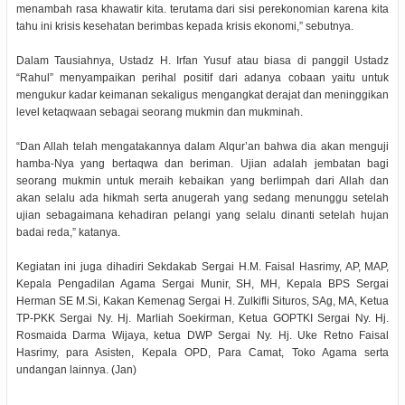
menambah rasa khawatir kita. terutama dari sisi perekonomian karena kita
tahu ini krisis kesehatan berimbas kepada krisis ekonomi,” sebutnya.
Dalam Tausiahnya, Ustadz H. Irfan Yusuf atau biasa di panggil Ustadz
“Rahul” menyampaikan perihal positif dari adanya cobaan yaitu untuk
mengukur kadar keimanan sekaligus mengangkat derajat dan meninggikan
level ketaqwaan sebagai seorang mukmin dan mukminah.
“Dan Allah telah mengatakannya dalam Alqur’an bahwa dia akan menguji
hamba-Nya yang bertaqwa dan beriman. Ujian adalah jembatan bagi
seorang mukmin untuk meraih kebaikan yang berlimpah dari Allah dan
akan selalu ada hikmah serta anugerah yang sedang menunggu setelah
ujian sebagaimana kehadiran pelangi yang selalu dinanti setelah hujan
badai reda,” katanya.
Kegiatan ini juga dihadiri Sekdakab Sergai H.M. Faisal Hasrimy, AP, MAP,
Kepala Pengadilan Agama Sergai Munir, SH, MH, Kepala BPS Sergai
Herman SE M.Si, Kakan Kemenag Sergai H. Zulkifli Situros, SAg, MA, Ketua
TP-PKK Sergai Ny. Hj. Marliah Soekirman, Ketua GOPTKI Sergai Ny. Hj.
Rosmaida Darma Wijaya, ketua DWP Sergai Ny. Hj. Uke Retno Faisal
Hasrimy, para Asisten, Kepala OPD, Para Camat, Toko Agama serta
undangan lainnya. (Jan)