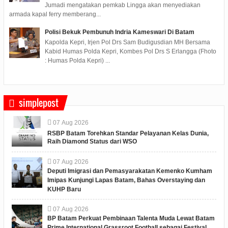
Jumadi mengatakan pemkab Lingga akan menyediakan
armada kapal ferry memberang...
Polisi Bekuk Pembunuh Indria Kameswari Di Batam
Kapolda Kepri, Irjen Pol Drs Sam Budigusdian MH Bersama
Kabid Humas Polda Kepri, Kombes Pol Drs S Erlangga (Fhoto
: Humas Polda Kepri) ...
simplepost
07
Aug
2026
RSBP Batam Torehkan Standar Pelayanan Kelas Dunia,
Raih Diamond Status dari WSO
07
Aug
2026
Deputi Imigrasi dan Pemasyarakatan Kemenko Kumham
Imipas Kunjungi Lapas Batam, Bahas Overstaying dan
KUHP Baru
07
Aug
2026
BP Batam Perkuat Pembinaan Talenta Muda Lewat Batam
Prime International Grassroot Football sebagai Festival