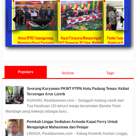
ta Ajang
Ketua DPRD Tanjungpinang
Rapat Paripurna Memperingati
Pemko Tanjung Pinang
unikasi
Memimpin Rapat Paripurna
HUT Otonom ke 20 Tahun, Walikota
Bingkisan Hari Raya Id
at
Pengesahan Ranperda Perubahan
Rahma Paparkan Capaian
Untuk Masyarakat Pene
ments
2022/09/24
0 Comments
2021/10/18
0 Comments
2020/05/11
0 Com
APBD TA 2022 Menjadi Perda
Pembangunan Selama 3 Tahun
Populars
Archive
Tags
Seorang Karyawan PKWT PTPN Huta Padang Tewas Akibat
Tersengat Arus Listrik
ASAHAN, Realitasnews.com – Sungguh malang nasib dari
Tua Hasibuan (20 tahun) warga kecamatan Bandar Pasir
Mandoge yang bekerja sebagai buru...
Pemkab Lingga Sediakan Armada Kapal Ferry Untuk
Mengangkut Mahasiswa dan Pelajar
LINGGA, Realitasnews.com - Kabag Kominfo Humas Lingga,