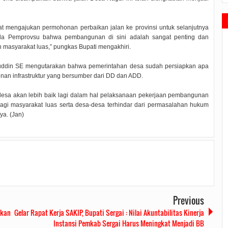
at mengajukan permohonan perbaikan jalan ke provinsi untuk selanjutnya
da Pemprovsu bahwa pembangunan di sini adalah sangat penting dan
 masyarakat luas,” pungkas Bupati mengakhiri.
uddin SE mengutarakan bahwa pemerintahan desa sudah persiapkan apa
nan infrastruktur yang bersumber dari DD dan ADD.
desa akan lebih baik lagi dalam hal pelaksanaan pekerjaan pembangunan
 bagi masyarakat luas serta desa-desa terhindar dari permasalahan hukum
ya. (Jan)
Previous
ikan
Gelar Rapat Kerja SAKIP, Bupati Sergai : Nilai Akuntabilitas Kinerja
Instansi Pemkab Sergai Harus Meningkat Menjadi BB