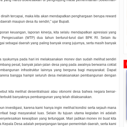
nya yang harus diselesaikan di penghujung masa pemerintahan Soekirman-
in diraih tercapai, maka kita akan mendapatkan penghargaan berupa reward
erah maupun desa itu sendiri,” ujar Bupati.
aporan keuangan, laporan kinerja, kita selalu mendapatkan apresiasi yang
Pengecualian (WTP) dua tahun berturut-turut dari BPK RI. Selain itu
ai sebagai daerah yang paling banyak orang jujurnya, serta masih banyak
 syukurnya pada hari ini melaksanakan monev dan sudah melihat sendiri
embang pesat, banyak jalan-jalan desa yang pada awalnya berwarna coklat
pembangunan infrastruktur lainnya yang berguna bagi masyarakat. Dapat
k” karena bangga hampir seluruh desa melaksanakan pembangunan dengan
ebut kita melihat desentralisasi atau otonomi desa bahwa negara benar-
n terbukti banyaknya pembangunan yang telah dilaksanakan.
n investigasi, karena kami hanya ingin melihat kondisi serta sejauh mana
Rudi Sampaikan Rencana
Rudi Tinjau Pemupukan Pohon dan
Safari Ramadhan Walikota A
nfaat bagi masyarakat luas. Selain itu tujuan utama kegiatan ini adalah
Pembangunan Batam
Kesiapan Pelebaran Jalan
Silahturahmi Dan Komunika
nyelesaikan kewajiban yang tertunggak. Mari jadikan monev ini buat kita
Dengan Masyarakat
2019/07/16
0 Comments
2019/06/19
0 Comments
 Kepala Desa adalah perpanjangan tangan pemerintah daerah, serta kami
2019/05/14
0 Commen