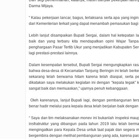
Dari segi pemerintahan, katanya, masih banyak pekerjaan lain
Darma Wijaya.
“ Kalau pekerjaan lancar, bagus, terlaksana serta apa yang ing
dari Kementerian terkait yang dapat menambah pemasukan bagi da
Lebih lanjut disampaikan Bupati Sergai, dalam hal ketepatan l
baik dan yang terbaru kita mendapatkan opini Wajar Tanpa 
penghargaan Pasar Tertib Ukur yang menjadikan Kabupaten Serg
lagi prestasi-prestasi lainnya.
Dalam kesempatan tersebut, Bupati Sergai mengungkapkan rasa
bahwa desa-desa di Kecamatan Tanjung Beringin ini telah berk
sekarang telah berwarna hitam karena telah diaspal, serta 
dikatakan saya melakukan kegiatan ini dengan “kepala tega
sangat baik dan memuaskan,” ujarnya penuh kebanggaan.
Oleh karenanya, lanjut Bupati lagi, dengan pembangunan ters
benar hadir melalui para kepala desa telah berjalan baik denga
“ Saya dan tim melaksanakan monev ini bukanlah inspeksi maupu
insfratruktur yang dibangun pada tahun 2019 lalu telah berma
mengingatkan para Kepala Desa untuk taat pajak dan segera me
bergembira dengan melihat pembangunan yang ada, karena para