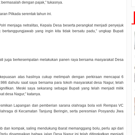
t bermasalah dengan pajak,” tukasnya.
ran Pilkada serentak tahun ini.
olri menjaga netralitas, Kepala Desa beserta perangkat menjadi penyejuk
ak bertanggungjawab yang ingin kita tidak bersatu padu,” ungkap Bupati
ti juga berkesempatan melakukan panen raya bersama masyarakat Desa
kepuasan atas hasilnya cukup melimpah dengan perkiraan mencapai 6
un 1986 dahulu saat saya bersama para tokoh masyarakat desa Nagur, telah
gnifikan. Meski saya sekarang sebagai Bupati yang telah menjadi milik
kat desa Nagur,” katanya.
esmikan Lapangan dan pemberian sarana olahraga bola voli Rempas VC
ahraga di Kecamatan Tanjung Beringin, serta peresmian Posyandu Jiwa
uyub dan kompak, saling mendukung ibarat memanggang bolu, perlu api dari
erlu disampaikan bahwa jalan Desa Nagur ini telah ditingkatkan menjadi