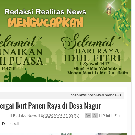
postviews
postviews
postviews
rgai Ikut Panen Raya di Desa Nagur
Redaksi News
8/13/2020 08:25:00 PM
A
+
A
-
Print
Email
Dilihat
kali