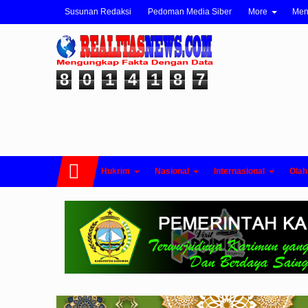
Susunan Redaksi
Pedoman Media Siber
More
Me
8
0
1
4
1
8
7
Hukrim
Nasional
Internasional
Olah