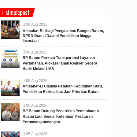
simplepost
06
Aug
2026
Amsakar Berbagi Pengalaman Bangun Batam,
DPRD Dumai Dalami Pendidikan hingga
Investasi
06
Aug
2026
BP Batam Perkuat Transparansi Layanan
Pertanahan, Alokasi Tanah Reguler Segera
Hadir Melalui LMS
05
Aug
2026
Amsakar-Li Claudia Petakan Kebutuhan Guru,
Pendidikan Berkualitas Jadi Prioritas Batam
05
Aug
2026
BP Batam Dukung Penertiban Pemanfaatan
Ruang Laut Sesuai Ketentuan Peraturan
Perundang-undangan
05
Aug
2026