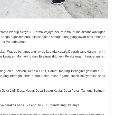
bersama Wabup Sergai H Darma Wijaya belum lama ini melaksanakan tugas
Ketiga tugas tersebut dilaksanakan sebagai tanggung jawab atas amanah
tang Pemerintahan.
ngkan Wabup bertanggung jawab kepada Kepala Daerah yang dalam hal ini
ukan kegiatan Monitoring dan Evaluasi (Monev) Pelaksanaan Pembangunan
.
ingi oleh Asisten, Kepala OPD, Camat Tanjung Beringin Syafruddin SE,
ung Beringin, serta dihadiri oleh tokoh agama, tokoh masyarakat, serta
a Suka Jadi, Desa Nagur, Desa Bagan Kuala, Desa Pekan Tanjung Beringin
a berakhir pada 17 Februari 2021 mendatang,” katanya.