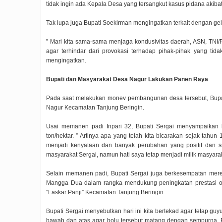
tidak ingin ada Kepala Desa yang tersangkut kasus pidana akiba
Tak lupa juga Bupati Soekirman mengingatkan terkait dengan gela
” Mari kita sama-sama menjaga kondusivitas daerah, ASN, TNI/P
agar terhindar dari provokasi terhadap pihak-pihak yang tid
mengingatkan.
Bupati dan Masyarakat Desa Nagur Lakukan Panen Raya
Pada saat melakukan monev pembangunan desa tersebut, Bupa
Nagur Kecamatan Tanjung Beringin.
Usai memanen padi Inpari 32, Bupati Sergai menyampaikan 
ton/hektar. ” Artinya apa yang telah kita bicarakan sejak tah
menjadi kenyataan dan banyak perubahan yang positif dan si
masyarakat Sergai, namun hati saya tetap menjadi milik masyara
Selain memanen padi, Bupati Sergai juga berkesempatan mer
Mangga Dua dalam rangka mendukung peningkatan prestasi ol
“Laskar Panji” Kecamatan Tanjung Beringin.
Bupati Sergai menyebutkan hari ini kita bertekad agar tetap g
bawah dan atas agar bolu tersebut matang dengan sempurna. P