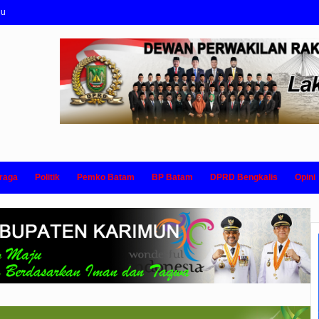
nu
raga
Politik
Pemko Batam
BP Batam
DPRD Bengkalis
Opini