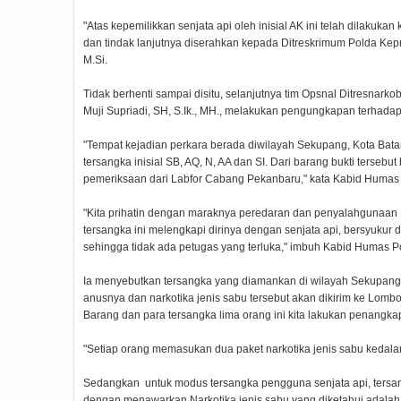
"Atas kepemilikkan senjata api oleh inisial AK ini telah dilakuka
dan tindak lanjutnya diserahkan kepada Ditreskrimum Polda Kepr
M.Si.
Tidak berhenti sampai disitu, selanjutnya tim Opsnal Ditresnark
Muji Supriadi, SH, S.Ik., MH., melakukan pengungkapan terhadap
"Tempat kejadian perkara berada diwilayah Sekupang, Kota Bata
tersangka inisial SB, AQ, N, AA dan SI. Dari barang bukti terseb
pemeriksaan dari Labfor Cabang Pekanbaru," kata Kabid Humas P
"Kita prihatin dengan maraknya peredaran dan penyalahgunaan 
tersangka ini melengkapi dirinya dengan senjata api, bersyukur
sehingga tidak ada petugas yang terluka," imbuh Kabid Humas Po
Ia menyebutkan tersangka yang diamankan di wilayah Sekupang
anusnya dan narkotika jenis sabu tersebut akan dikirim ke Lo
Barang dan para tersangka lima orang ini kita lakukan penang
"Setiap orang memasukan dua paket narkotika jenis sabu kedala
Sedangkan untuk modus tersangka pengguna senjata api, tersa
dengan menawarkan Narkotika jenis sabu yang diketahui adalah