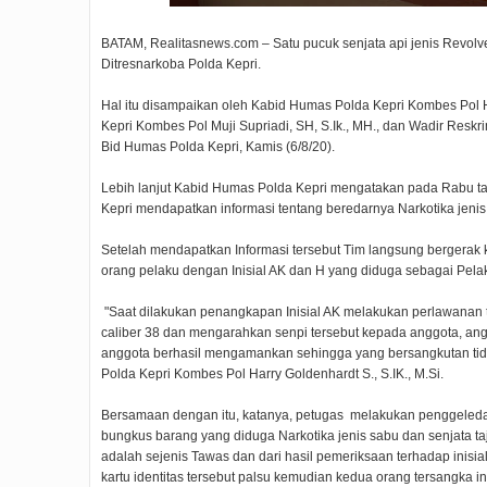
BATAM, Realitasnews.com – Satu pucuk senjata api jenis Revolve
Ditresnarkoba Polda Kepri.
Hal itu disampaikan oleh Kabid Humas Polda Kepri Kombes Pol Ha
Kepri Kombes Pol Muji Supriadi, SH, S.Ik., MH., dan Wadir Reskr
Bid Humas Polda Kepri, Kamis (6/8/20).
Lebih lanjut Kabid Humas Polda Kepri mengatakan pada Rabu ta
Kepri mendapatkan informasi tentang beredarnya Narkotika jenis 
Setelah mendapatkan Informasi tersebut Tim langsung bergerak k
orang pelaku dengan Inisial AK dan H yang diduga sebagai Pelak
"Saat dilakukan penangkapan Inisial AK melakukan perlawanan 
caliber 38 dan mengarahkan senpi tersebut kepada anggota, an
anggota berhasil mengamankan sehingga yang bersangkutan tida
Polda Kepri Kombes Pol Harry Goldenhardt S., S.IK., M.Si.
Bersamaan dengan itu, katanya, petugas melakukan penggeleda
bungkus barang yang diduga Narkotika jenis sabu dan senjata ta
adalah sejenis Tawas dan dari hasil pemeriksaan terhadap inisial
kartu identitas tersebut palsu kemudian kedua orang tersangka i