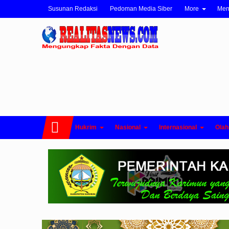
Susunan Redaksi
Pedoman Media Siber
More
Me
Hukrim
Nasional
Internasional
Olah