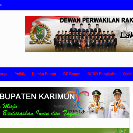
nu
raga
Politik
Pemko Batam
BP Batam
DPRD Bengkalis
Opini