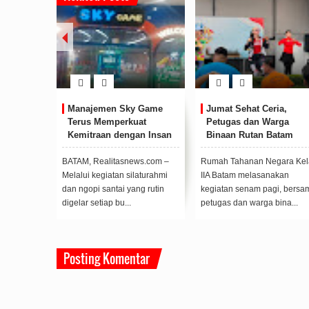
Jumat Sehat Ceria,
BP Batam Sambut Baik
Tegu
Petugas dan Warga
Ekspansi Firmus
Pela
Binaan Rutan Batam
Technologies, Perkuat
Kasu
Kompak Senam Pagi
Posisi Batam sebagai
Kegi
Hub Infrastruktur AI
Pagi
Rumah Tahanan Negara Kelas
Wakil Kepala BP Batam, Li
Kepala
Regional
IIA Batam melasanakan
Claudia Chandra,
Kegiat
kegiatan senam pagi, bersama
(F/Ist)BATAM,
Negara
petugas dan warga bina...
Realitasnews.com - Badan
Fahziya
Pengusahaan (BP) B...
Posting Komentar