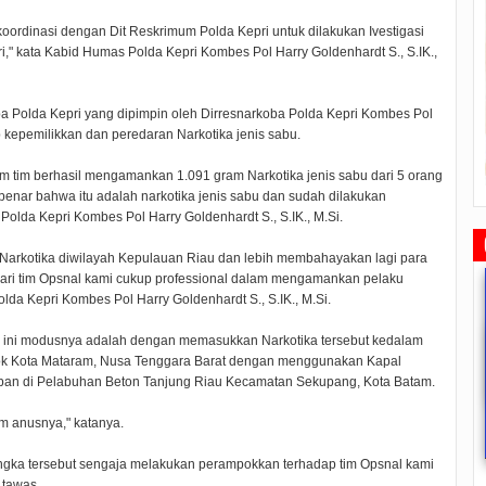
n koordinasi dengan Dit Reskrimum Polda Kepri untuk dilakukan Ivestigasi
i," kata Kabid Humas Polda Kepri Kombes Pol Harry Goldenhardt S., S.IK.,
oba Polda Kepri yang dipimpin oleh Dirresnarkoba Polda Kepri Kombes Pol
 kepemilikkan dan peredaran Narkotika jenis sabu.
m tim berhasil mengamankan 1.091 gram Narkotika jenis sabu dari 5 orang
ut benar bahwa itu adalah narkotika jenis sabu dan sudah dilakukan
olda Kepri Kombes Pol Harry Goldenhardt S., S.IK., M.Si.
Narkotika diwilayah Kepulauan Riau dan lebih membahayakan lagi para
 dari tim Opsnal kami cukup professional dalam mengamankan pelaku
lda Kepri Kombes Pol Harry Goldenhardt S., S.IK., M.Si.
 ini modusnya adalah dengan memasukkan Narkotika tersebut kedalam
mbok Kota Mataram, Nusa Tenggara Barat dengan menggunakan Kapal
kapan di Pelabuhan Beton Tanjung Riau Kecamatan Sekupang, Kota Batam.
m anusnya," katanya.
Rudi Sampaikan Rencana
Rudi Tinjau Pemupukan Pohon dan
Safari Ramadhan Walikota A
Pembangunan Batam
Kesiapan Pelebaran Jalan
Silahturahmi Dan Komunika
Dengan Masyarakat
2019/07/16
0 Comments
2019/06/19
0 Comments
ngka tersebut sengaja melakukan perampokkan terhadap tim Opsnal kami
2019/05/14
0 Commen
 tawas.