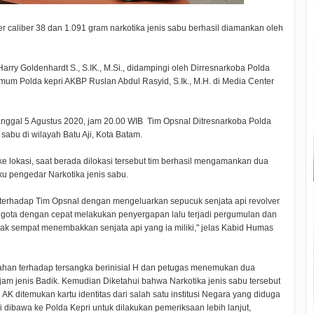
r caliber 38 dan 1.091 gram narkotika jenis sabu berhasil diamankan oleh
rry Goldenhardt S., S.IK., M.Si., didampingi oleh Dirresnarkoba Polda
imum Polda kepri AKBP Ruslan Abdul Rasyid, S.Ik., M.H. di Media Center
nggal 5 Agustus 2020, jam 20.00 WIB Tim Opsnal Ditresnarkoba Polda
sabu di wilayah Batu Aji, Kota Batam.
e lokasi, saat berada dilokasi tersebut tim berhasil mengamankan dua
u pengedar Narkotika jenis sabu.
terhadap Tim Opsnal dengan mengeluarkan sepucuk senjata api revolver
ggota dengan cepat melakukan penyergapan lalu terjadi pergumulan dan
k sempat menembakkan senjata api yang ia miliki," jelas Kabid Humas
han terhadap tersangka berinisial H dan petugas menemukan dua
jam jenis Badik. Kemudian Diketahui bahwa Narkotika jenis sabu tersebut
 AK ditemukan kartu identitas dari salah satu institusi Negara yang diduga
ni dibawa ke Polda Kepri untuk dilakukan pemeriksaan lebih lanjut,