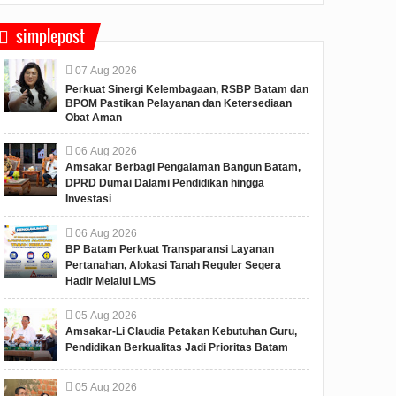
simplepost
07
Aug
2026
Perkuat Sinergi Kelembagaan, RSBP Batam dan
BPOM Pastikan Pelayanan dan Ketersediaan
Obat Aman
Dorong
06
Aug
2026
lindungan
Amsakar Berbagi Pengalaman Bangun Batam,
ran dan
DPRD Dumai Dalami Pendidikan hingga
 TPPO di
Investasi
esmikan Balai
an Pusat
06
Aug
2026
ja Migran yang
BP Batam Perkuat Transparansi Layanan
Pertanahan, Alokasi Tanah Reguler Segera
Hadir Melalui LMS
05
Aug
2026
Amsakar-Li Claudia Petakan Kebutuhan Guru,
Pendidikan Berkualitas Jadi Prioritas Batam
05
Aug
2026