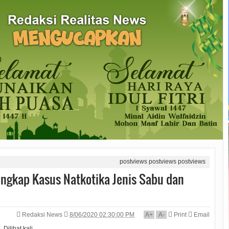
postviews
postviews
postviews
Ungkap Kasus Natkotika Jenis Sabu dan
Redaksi News
8/06/2020 02:30:00 PM
A
+
A
-
Print
Email
Dilihat
kali