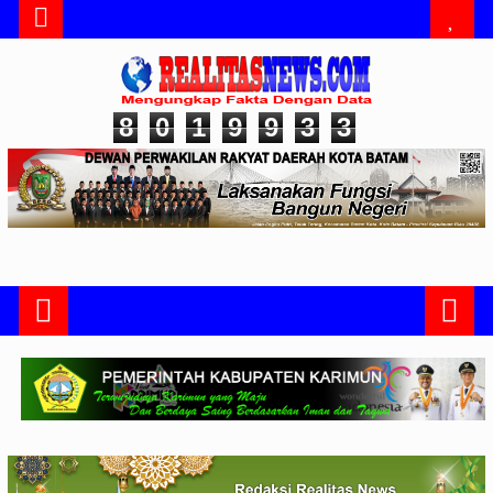
8
0
1
9
9
3
3