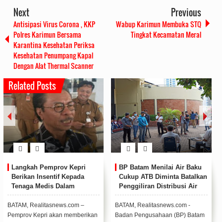
Next
Previous
Antisipasi Virus Corona , KKP
Wabup Karimun Membuka STQ
Polres Karimun Bersama
Tingkat Kecamatan Meral
Karantina Kesehatan Periksa
Kesehatan Penumpang Kapal
Dengan Alat Thermal Scanner
Related Posts
Langkah Pemprov Kepri
BP Batam Menilai Air Baku
Berikan Insentif Kepada
Cukup ATB Diminta Batalkan
Tenaga Medis Dalam
Penggiliran Distribusi Air
Menangani Pasien Covid-19
Didukung DPRD Kepri
BATAM, Realitasnews.com –
BATAM, Realitasnews.com -
Pemprov Kepri akan memberikan
Badan Pengusahaan (BP) Batam