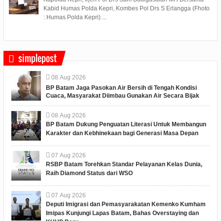
Kabid Humas Polda Kepri, Kombes Pol Drs S Erlangga (Fhoto
: Humas Polda Kepri) ...
simplepost
08
Aug
2026
BP Batam Jaga Pasokan Air Bersih di Tengah Kondisi
Cuaca, Masyarakat Diimbau Gunakan Air Secara Bijak
08
Aug
2026
BP Batam Dukung Penguatan Literasi Untuk Membangun
Karakter dan Kebhinekaan bagi Generasi Masa Depan
07
Aug
2026
RSBP Batam Torehkan Standar Pelayanan Kelas Dunia,
Raih Diamond Status dari WSO
07
Aug
2026
Deputi Imigrasi dan Pemasyarakatan Kemenko Kumham
Imipas Kunjungi Lapas Batam, Bahas Overstaying dan