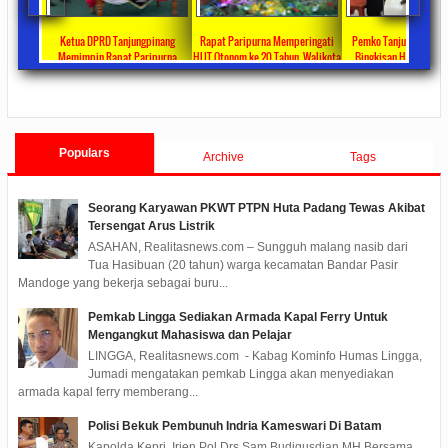
ta Ajang
Ketua DPRD Tanjungpinang
Rapat Paripurna Memperingati
Pemko Tanjung Pinang
unikasi
Memimpin Rapat Paripurna
HUT Otonom ke 20 Tahun, Walikota
Bingkisan Hari Raya Id
at
Pengesahan Ranperda Perubahan
Rahma Paparkan Capaian
Untuk Masyarakat Pene
ments
2022/09/24
0 Comments
2021/10/18
0 Comments
2020/05/11
0 Com
APBD TA 2022 Menjadi Perda
Pembangunan Selama 3 Tahun
Populars
Archive
Tags
Seorang Karyawan PKWT PTPN Huta Padang Tewas Akibat
Tersengat Arus Listrik
ASAHAN, Realitasnews.com – Sungguh malang nasib dari
Tua Hasibuan (20 tahun) warga kecamatan Bandar Pasir
Mandoge yang bekerja sebagai buru...
Pemkab Lingga Sediakan Armada Kapal Ferry Untuk
Mengangkut Mahasiswa dan Pelajar
LINGGA, Realitasnews.com - Kabag Kominfo Humas Lingga,
Jumadi mengatakan pemkab Lingga akan menyediakan
armada kapal ferry memberang...
Polisi Bekuk Pembunuh Indria Kameswari Di Batam
Kapolda Kepri, Irjen Pol Drs Sam Budigusdian MH Bersama