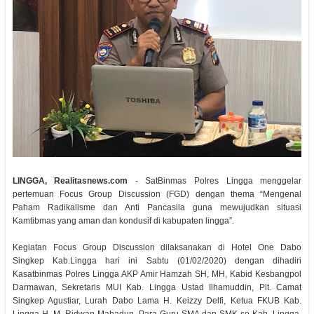
LINGGA, Realitasnews.com
- SatBinmas Polres Lingga menggelar
pertemuan Focus Group Discussion (FGD) dengan thema “Mengenal
Paham Radikalisme dan Anti Pancasila guna mewujudkan situasi
Kamtibmas yang aman dan kondusif di kabupaten lingga”.
Kegiatan Focus Group Discussion dilaksanakan di Hotel One Dabo
Singkep Kab.Lingga hari ini Sabtu (01/02/2020) dengan dihadiri
Kasatbinmas Polres Lingga AKP Amir Hamzah SH, MH, Kabid Kesbangpol
Darmawan, Sekretaris MUI Kab. Lingga Ustad Ilhamuddin, Plt. Camat
Singkep Agustiar, Lurah Dabo Lama H. Keizzy Delfi, Ketua FKUB Kab.
Lingga H. M. Ridwan Mahadun, Para Guru SMA dan SMK se Kab. Lingga,