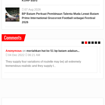
KUHP Baru
07
Aug
2026
BP Batam Perkuat Pembinaan Talenta Muda Lewat Batam
Prime International Grassroot Football sebagai Festival
2026
Comments
UnKnown
on
kelas bukan satu satunya tempat belajar...
12
Jul
2019
2:25 PM
Situs Judi Online Terpercaya Menyediakan Kemudahan Dalam
Bertransaksi Dengan Mudah 24 Jam. Deposit T...