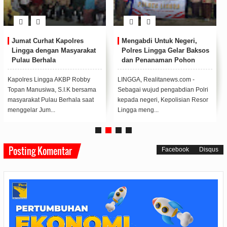
Jumat Curhat Kapolres
Mengabdi Untuk Negeri,
Lingga dengan Masyarakat
Polres Lingga Gelar Baksos
Pulau Berhala
dan Penanaman Pohon
Serentak di Seluruh
Indonesia
Kapolres Lingga AKBP Robby
LINGGA, Realitanews.com -
Topan Manusiwa, S.I.K bersama
Sebagai wujud pengabdian Polri
masyarakat Pulau Berhala saat
kepada negeri, Kepolisian Resor
menggelar Jum...
Lingga meng...
Posting Komentar
Facebook
Disqus