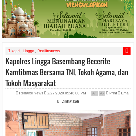
kepri
,
Lingga
,
Realitasnews
Kapolres Lingga Basembang Becerite
Kamtibmas Bersama TNI, Tokoh Agama, dan
Tokoh Masyarakat
Redaksi News
2/27/2020 05:46:00 PM
A
+
A
-
Print
Email
Dilihat
kali