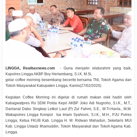
LINGGA, Realitasnews.com
- Guna menjalin silaturahmi yang baik,
Kapolres Lingga AKBP Boy Herlambang, S.I.K. M.Si,
gelar coffee morning besembang becerite bersama TNI, Tokoh Agama dan
Tokoh Masyarakat Kabupaten Lingga, Kamis(27/02/2020).
Kegiatan Coffee Morning ini digelar di rumah makan olek hadiri oleh
Kabagwatpres Ro SDM Polda Kepri AKBP Joko Adi Nugroho, S.I.K., M.T.,
Danlanal Dabo Singkep Letkol Laut (P) Zul Fahmi, S.E., M.Tr.Hanla., M.M.
Wakapolres Lingga Kompol Isa Imam Syahroni, S.I.K., M.H., PJU Polres
Lingga, Ketua FKUB Kab. Lingga H. M. Ridwan Mahadun, Seketaris MUI
Kab. Lingga Ustadz Ilhamuddin, Tokoh Masyarakat dan Tokoh Agama Kab.
Lingga.