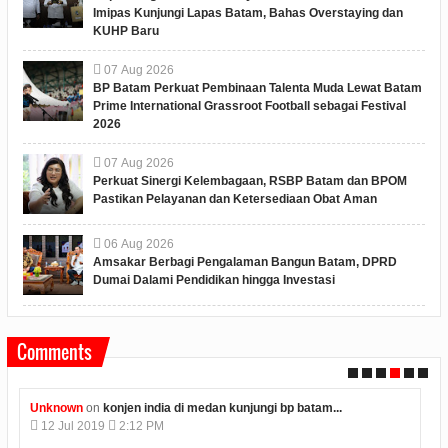
Imipas Kunjungi Lapas Batam, Bahas Overstaying dan
KUHP Baru
07
Aug
2026
BP Batam Perkuat Pembinaan Talenta Muda Lewat Batam
Prime International Grassroot Football sebagai Festival
2026
07
Aug
2026
Perkuat Sinergi Kelembagaan, RSBP Batam dan BPOM
Pastikan Pelayanan dan Ketersediaan Obat Aman
06
Aug
2026
Amsakar Berbagi Pengalaman Bangun Batam, DPRD
Dumai Dalami Pendidikan hingga Investasi
Comments
 bp batam...
Anonymous
on
polres karimun memberikan kue u
09
Jul
2019
4:08 PM