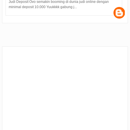
judi online dengan
Hasil Seleksi Bersama Perguruan Tinggi SBMPTN
pada Selasa (9/7) pukul 15.00 WIB. Samp...