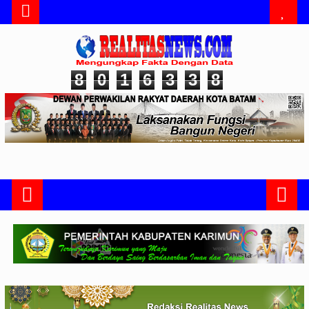
8
0
1
6
3
3
8