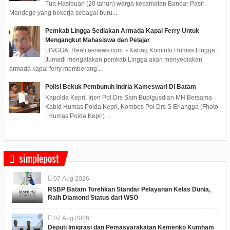
Tua Hasibuan (20 tahun) warga kecamatan Bandar Pasir
Mandoge yang bekerja sebagai buru...
Pemkab Lingga Sediakan Armada Kapal Ferry Untuk
Mengangkut Mahasiswa dan Pelajar
LINGGA, Realitasnews.com - Kabag Kominfo Humas Lingga,
Jumadi mengatakan pemkab Lingga akan menyediakan
armada kapal ferry memberang...
Polisi Bekuk Pembunuh Indria Kameswari Di Batam
Kapolda Kepri, Irjen Pol Drs Sam Budigusdian MH Bersama
Kabid Humas Polda Kepri, Kombes Pol Drs S Erlangga (Fhoto
: Humas Polda Kepri) ...
simplepost
07
Aug
2026
RSBP Batam Torehkan Standar Pelayanan Kelas Dunia,
Raih Diamond Status dari WSO
07
Aug
2026
Deputi Imigrasi dan Pemasyarakatan Kemenko Kumham