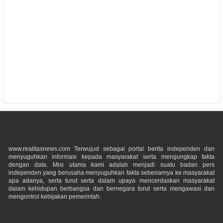
www.realitasnews.com Terwujud sebagai portal berita independen dan
menyuguhkan informasi kepada masyarakat serta mengungkap fakta
dengan data. Misi utama kami adalah menjadi suatu badan pers
independen yang berusaha menyuguhkan fakta sebenarnya ke masyarakat
apa adanya, serta turut serta dalam upaya mencerdaskan masyarakat
dalam kehidupan berbangsa dan bernegara turut serta mengawasi dan
mengontrol kebijakan pemerintah.