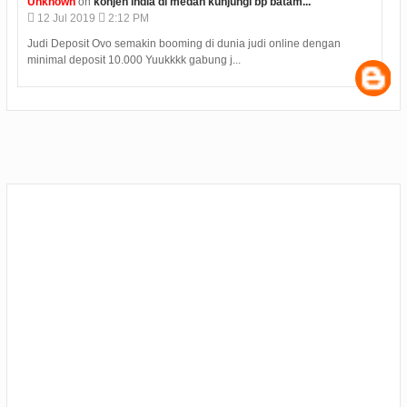
 batam...
Anonymous
on
polres karimun memberikan kue ulan
09
Jul
2019
4:08 PM
i online dengan
Hasil Seleksi Bersama Perguruan Tinggi SBMPTN 2
pada Selasa (9/7) pukul 15.00 WIB. Samp...