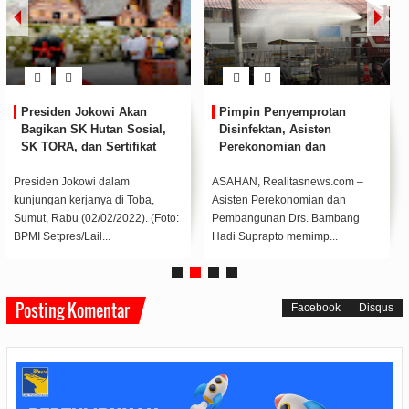
Presiden Jokowi Akan
Pimpin Penyemprotan
Bagikan SK Hutan Sosial,
Disinfektan, Asisten
SK TORA, dan Sertifikat
Perekonomian dan
Tanah di Sumut
Pembangunan Minta
Petugas Beri pengarahan
Presiden Jokowi dalam
ASAHAN, Realitasnews.com –
Kepada Masyarakat
kunjungan kerjanya di Toba,
Asisten Perekonomian dan
Sumut, Rabu (02/02/2022). (Foto:
Pembangunan Drs. Bambang
BPMI Setpres/Lail...
Hadi Suprapto memimp...
Posting Komentar
Facebook
Disqus