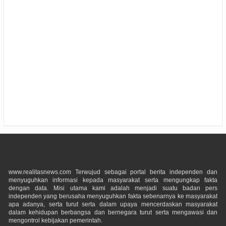
www.realitasnews.com Terwujud sebagai portal berita independen dan
menyuguhkan informasi kepada masyarakat serta mengungkap fakta
dengan data. Misi utama kami adalah menjadi suatu badan pers
independen yang berusaha menyuguhkan fakta sebenarnya ke masyarakat
apa adanya, serta turut serta dalam upaya mencerdaskan masyarakat
dalam kehidupan berbangsa dan bernegara turut serta mengawasi dan
mengontrol kebijakan pemerintah.