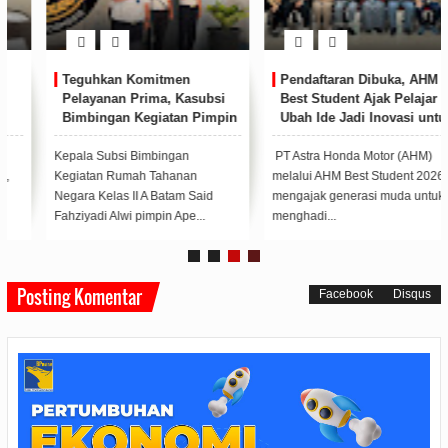
Pendaftaran Dibuka, AHM
Li Claudia Dorong Sinergi
Best Student Ajak Pelajar
Perlindungan Pekerja
Ubah Ide Jadi Inovasi untuk
Migran dan Pencegahan
Negeri
TPPO di Batam
PT Astra Honda Motor (AHM)
Li Claudia meresmikan Balai
melalui AHM Best Student 2026
Latihan Kerja dan Pusat Informasi
mengajak generasi muda untuk
Pekerja Migran yang digelar
menghadi...
Cari...
Posting Komentar
Facebook
Disqus