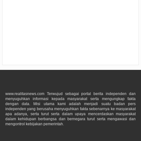
www.realitasnews.com Terwujud sebagai portal berita independen dan
menyuguhkan informasi kepada masyarakat serta mengungkap fakta
dengan data. Misi utama kami adalah menjadi suatu badan pers
independen yang berusaha menyuguhkan fakta sebenarnya ke masyarakat
apa adanya, serta turut serta dalam upaya mencerdaskan masyarakat
dalam kehidupan berbangsa dan bernegara turut serta mengawasi dan
mengontrol kebijakan pemerintah.