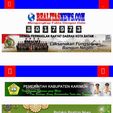
8
0
1
7
9
7
3