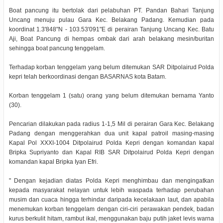
Boat pancung itu bertolak dari pelabuhan PT. Pandan Bahari Tanjung
Uncang menuju pulau Gara Kec. Belakang Padang. Kemudian pada
koordinat 1.3'848"N - 103.53'091"E di perairan Tanjung Uncang Kec. Batu
Aji, Boat Pancung di hempas ombak dari arah belakang mesin/buritan
sehingga boat pancung tenggelam.
Terhadap korban tenggelam yang belum ditemukan SAR Ditpolairud Polda
kepri telah berkoordinasi dengan BASARNAS kota Batam.
Korban tenggelam 1 (satu) orang yang belum ditemukan bernama Yanto
(30).
Pencarian dilakukan pada radius 1-1,5 Mil di perairan Gara Kec. Belakang
Padang dengan menggerahkan dua unit kapal patroil masing-masing
Kapal Pol XXXI-1004 Ditpolairud Polda Kepri dengan komandan kapal
Bripka Supriyanto dan Kapal RIB SAR Ditpolairud Polda Kepri dengan
komandan kapal Bripka Iyan Efri.
" Dengan kejadian diatas Polda Kepri menghimbau dan mengingatkan
kepada masyarakat nelayan untuk lebih waspada terhadap perubahan
musim dan cuaca hingga terhindar daripada kecelakaan laut, dan apabila
menemukan korban tenggelam dengan ciri-ciri perawakan pendek, badan
kurus berkulit hitam, rambut ikal, menggunakan baju putih jaket levis warna