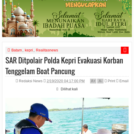
Batam
,
kepri
,
Realitasnews
SAR Ditpolair Polda Kepri Evakuasi Korban
Tenggelam Boat Pancung
Redaksi News
2/19/2020 04:17:00 PM
A
+
A
-
Print
Email
Dilihat
kali