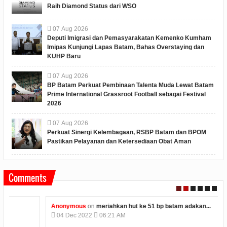
Raih Diamond Status dari WSO
07
Aug
2026
Deputi Imigrasi dan Pemasyarakatan Kemenko Kumham
Imipas Kunjungi Lapas Batam, Bahas Overstaying dan
KUHP Baru
07
Aug
2026
BP Batam Perkuat Pembinaan Talenta Muda Lewat Batam
Prime International Grassroot Football sebagai Festival
2026
07
Aug
2026
Perkuat Sinergi Kelembagaan, RSBP Batam dan BPOM
Pastikan Pelayanan dan Ketersediaan Obat Aman
Comments
Anonymous
on
meriahkan hut ke 51 bp batam adakan...
04
Dec
2022
06:21 AM