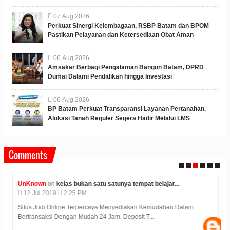
07
Aug
2026
Perkuat Sinergi Kelembagaan, RSBP Batam dan BPOM
Pastikan Pelayanan dan Ketersediaan Obat Aman
06
Aug
2026
Amsakar Berbagi Pengalaman Bangun Batam, DPRD
Dumai Dalami Pendidikan hingga Investasi
06
Aug
2026
BP Batam Perkuat Transparansi Layanan Pertanahan,
Alokasi Tanah Reguler Segera Hadir Melalui LMS
Comments
UnKnown
on
kelas bukan satu satunya tempat belajar...
12
Jul
2019
2:25 PM
Situs Judi Online Terpercaya Menyediakan Kemudahan Dalam
Bertransaksi Dengan Mudah 24 Jam. Deposit T...