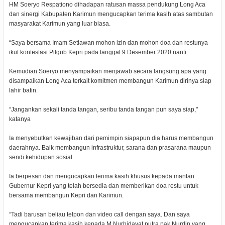
HM Soeryo Respationo dihadapan ratusan massa pendukung Long Aca
dan sinergi Kabupaten Karimun mengucapkan terima kasih atas sambutan
masyarakat Karimun yang luar biasa.
“Saya bersama Imam Setiawan mohon izin dan mohon doa dan restunya
ikut kontestasi Pilgub Kepri pada tanggal 9 Desember 2020 nanti.
Kemudian Soeryo menyampaikan menjawab secara langsung apa yang
disampaikan Long Aca terkait komitmen membangun Karimun dirinya siap
lahir batin.
“Jangankan sekali tanda tangan, seribu tanda tangan pun saya siap,"
katanya
Ia menyebutkan kewajiban dari pemimpin siapapun dia harus membangun
daerahnya. Baik membangun infrastruktur, sarana dan prasarana maupun
sendi kehidupan sosial.
Ia berpesan dan mengucapkan terima kasih khusus kepada mantan
Gubernur Kepri yang telah bersedia dan memberikan doa restu untuk
bersama membangun Kepri dan Karimun.
“Tadi barusan beliau telpon dan video call dengan saya. Dan saya
mengucapkan terima kasih kepada M Nurhidayat putra pak Nurdin yang