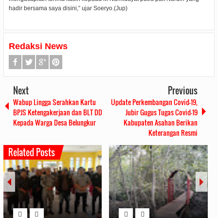
hadir bersama saya disini,” ujar Soeryo.(Jup)
Redaksi News
Next
Previous
Wabup Lingga Serahkan Kartu
Update Perkembangan Covid-19,
BPJS Ketengakerjaan dan BLT DD
Jubir Gugus Tugas Covid-19
Kepada Warga Desa Belungkur
Kabupaten Asahan Berikan
Keterangan Resmi
Related Posts