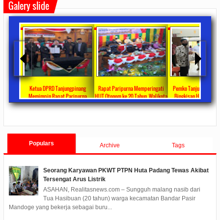
Galery slide
ta Ajang
Ketua DPRD Tanjungpinang
Rapat Paripurna Memperingati
Pemko Tanjung Pinang
unikasi
Memimpin Rapat Paripurna
HUT Otonom ke 20 Tahun, Walikota
Bingkisan Hari Raya Id
at
Pengesahan Ranperda Perubahan
Rahma Paparkan Capaian
Untuk Masyarakat Pene
ments
2022/09/24
0 Comments
2021/10/18
0 Comments
2020/05/11
0 Com
APBD TA 2022 Menjadi Perda
Pembangunan Selama 3 Tahun
Populars
Archive
Tags
Seorang Karyawan PKWT PTPN Huta Padang Tewas Akibat
Tersengat Arus Listrik
ASAHAN, Realitasnews.com – Sungguh malang nasib dari
Tua Hasibuan (20 tahun) warga kecamatan Bandar Pasir
Mandoge yang bekerja sebagai buru...