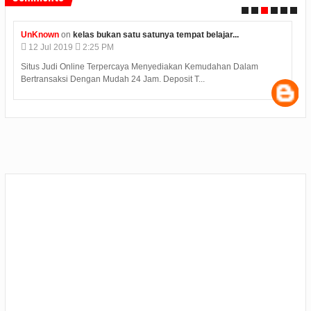
Unknown
on
konjen india di medan kunjungi bp batam...
12
Jul
2019
2:12 PM
Judi Deposit Ovo semakin booming di dunia judi online dengan
minimal deposit 10.000 Yuukkkk gabung j...