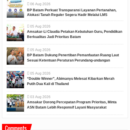
06
Aug
2026
BP Batam Perkuat Transparansi Layanan Pertanahan,
Alokasi Tanah Reguler Segera Hadir Melalui LMS
05
Aug
2026
Amsakar-Li Claudia Petakan Kebutuhan Guru, Pendidikan
Berkualitas Jadi Prioritas Batam
05
Aug
2026
BP Batam Dukung Penertiban Pemanfaatan Ruang Laut
Sesuai Ketentuan Peraturan Perundang-undangan
05
Aug
2026
“Double Winner”, Abimanyu Melesat Kibarkan Merah
Putih Dua Kali di Thailand
03
Aug
2026
Amsakar Dorong Percepatan Program Prioritas, Minta
ASN Batam Lebih Responsif Layani Masyarakat
Comments