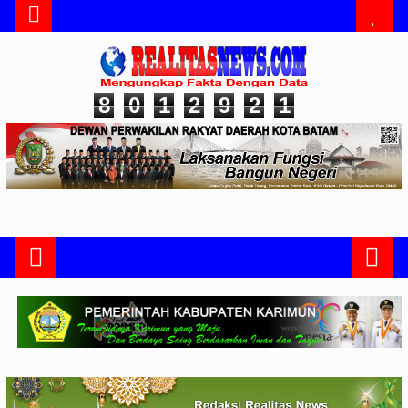
8
0
1
2
9
2
1