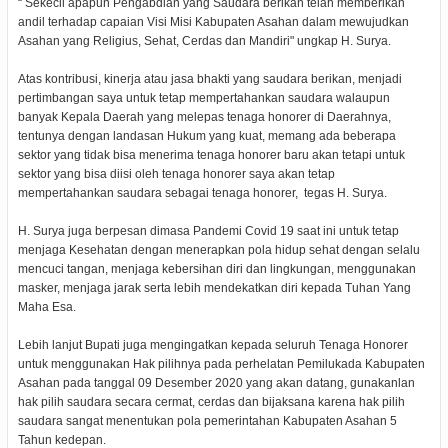
“ Sekecil apapun Pengabdian yang Saudara berikan telah memberikan
andil terhadap capaian Visi Misi Kabupaten Asahan dalam mewujudkan
Asahan yang Religius, Sehat, Cerdas dan Mandiri" ungkap H. Surya.
Atas kontribusi, kinerja atau jasa bhakti yang saudara berikan, menjadi
pertimbangan saya untuk tetap mempertahankan saudara walaupun
banyak Kepala Daerah yang melepas tenaga honorer di Daerahnya,
tentunya dengan landasan Hukum yang kuat, memang ada beberapa
sektor yang tidak bisa menerima tenaga honorer baru akan tetapi untuk
sektor yang bisa diisi oleh tenaga honorer saya akan tetap
mempertahankan saudara sebagai tenaga honorer, tegas H. Surya.
H. Surya juga berpesan dimasa Pandemi Covid 19 saat ini untuk tetap
menjaga Kesehatan dengan menerapkan pola hidup sehat dengan selalu
mencuci tangan, menjaga kebersihan diri dan lingkungan, menggunakan
masker, menjaga jarak serta lebih mendekatkan diri kepada Tuhan Yang
Maha Esa.
Lebih lanjut Bupati juga mengingatkan kepada seluruh Tenaga Honorer
untuk menggunakan Hak pilihnya pada perhelatan Pemilukada Kabupaten
Asahan pada tanggal 09 Desember 2020 yang akan datang, gunakanlan
hak pilih saudara secara cermat, cerdas dan bijaksana karena hak pilih
saudara sangat menentukan pola pemerintahan Kabupaten Asahan 5
Tahun kedepan.