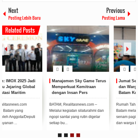
Next
Previous
Posting Lebih Baru
Posting Lama
Related Posts
Manajemen Sky Game Terus
Jumat Sehat Ceria, Petugas
Memperkuat Kemitraan
dan Warga Binaan Rutan
dengan Insan Pers
Batam Kompak Senam Pagi
BATAM, Realitasnews.com –
Rumah Tahanan Negara Kelas IIA
Melalui kegiatan silaturahmi dan
Batam melasanakan kegiatan
ngopi santai yang rutin digelar
senam pagi, bersama petugas
setiap bu...
dan warga bina...