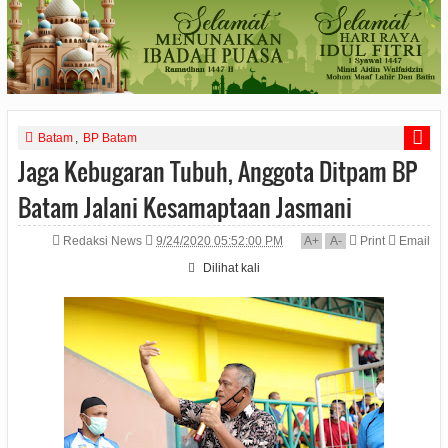
Batam
,
BP Batam
Jaga Kebugaran Tubuh, Anggota Ditpam BP
Batam Jalani Kesamaptaan Jasmani
Redaksi News
9/24/2020 05:52:00 PM
A
+
A
-
Print
Email
Dilihat
kali