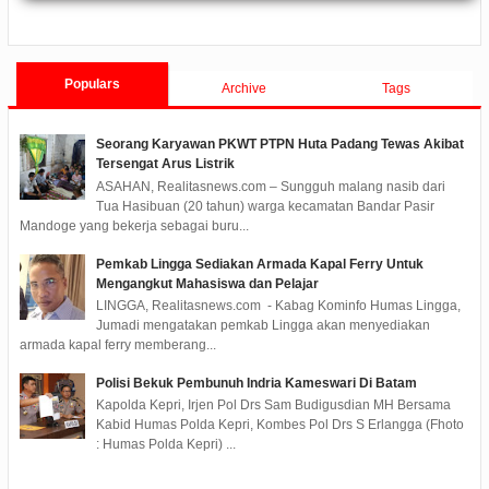
ments
2020/02/25
0 Comments
Populars
Archive
Tags
Seorang Karyawan PKWT PTPN Huta Padang Tewas Akibat
Tersengat Arus Listrik
ASAHAN, Realitasnews.com – Sungguh malang nasib dari
Tua Hasibuan (20 tahun) warga kecamatan Bandar Pasir
Mandoge yang bekerja sebagai buru...
Pemkab Lingga Sediakan Armada Kapal Ferry Untuk
Mengangkut Mahasiswa dan Pelajar
LINGGA, Realitasnews.com - Kabag Kominfo Humas Lingga,
Jumadi mengatakan pemkab Lingga akan menyediakan
armada kapal ferry memberang...
Polisi Bekuk Pembunuh Indria Kameswari Di Batam
Kapolda Kepri, Irjen Pol Drs Sam Budigusdian MH Bersama
Kabid Humas Polda Kepri, Kombes Pol Drs S Erlangga (Fhoto
: Humas Polda Kepri) ...