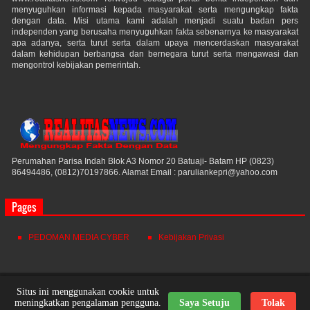
menyuguhkan informasi kepada masyarakat serta mengungkap fakta
dengan data. Misi utama kami adalah menjadi suatu badan pers
independen yang berusaha menyuguhkan fakta sebenarnya ke masyarakat
apa adanya, serta turut serta dalam upaya mencerdaskan masyarakat
dalam kehidupan berbangsa dan bernegara turut serta mengawasi dan
mengontrol kebijakan pemerintah.
Perumahan Parisa Indah Blok A3 Nomor 20 Batuaji- Batam HP (0823)
86494486, (0812)70197866. Alamat Email : paruliankepri@yahoo.com
Pages
PEDOMAN MEDIA CYBER
Kebijakan Privasi
Realitas News
© 2021. All Rights Reserved.
Situs ini menggunakan cookie untuk
meningkatkan pengalaman pengguna.
Saya Setuju
Tolak