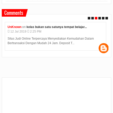
Comments
Unknown
on
konjen india di medan kunjungi bp batam...
12
Jul
2019
2:12 PM
Judi Deposit Ovo semakin booming di dunia judi online dengan
minimal deposit 10.000 Yuukkkk gabung j...