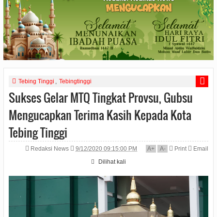
Tebing Tinggi
,
Tebingtinggi
Sukses Gelar MTQ Tingkat Provsu, Gubsu
Mengucapkan Terima Kasih Kepada Kota
Tebing Tinggi
Redaksi News
9/12/2020 09:15:00 PM
A
+
A
-
Print
Email
Dilihat
kali