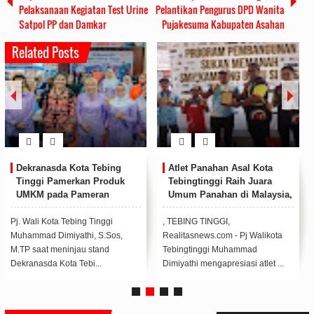
Pelaksanaan Kegiatan Test Urine
Pelantikan Pengurus DPD Wanita
Satpol PP dan Damkar
Pujakesuma Kabupaten Asahan
Related Posts
Dekranasda Kota Tebing
Atlet Panahan Asal Kota
Tinggi Pamerkan Produk
Tebingtinggi Raih Juara
UMKM pada Pameran
Umum Panahan di Malaysia,
Inacraft 2023
Pj Walikota Beri Apresiasi
Pj. Wali Kota Tebing Tinggi
, TEBING TINGGI,
Muhammad Dimiyathi, S.Sos,
Realitasnews.com - Pj Walikota
M.TP saat meninjau stand
Tebingtinggi Muhammad
Dekranasda Kota Tebi...
Dimiyathi mengapresiasi atlet ...