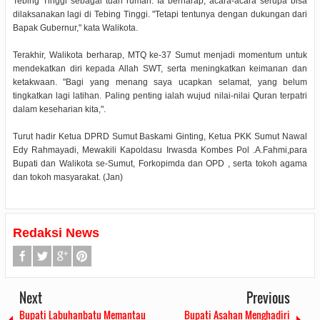
Tebing Tinggi sebagai tuan rumah. Ia berharap, acara-acara serupa bisa
dilaksanakan lagi di Tebing Tinggi. "Tetapi tentunya dengan dukungan dari
Bapak Gubernur," kata Walikota.
Terakhir, Walikota berharap, MTQ ke-37 Sumut menjadi momentum untuk
mendekatkan diri kepada Allah SWT, serta meningkatkan keimanan dan
ketakwaan. "Bagi yang menang saya ucapkan selamat, yang belum
tingkatkan lagi latihan. Paling penting ialah wujud nilai-nilai Quran terpatri
dalam keseharian kita,".
Turut hadir Ketua DPRD Sumut Baskami Ginting, Ketua PKK Sumut Nawal
Edy Rahmayadi, Mewakili Kapoldasu Irwasda Kombes Pol .A.Fahmi,para
Bupati dan Walikota se-Sumut, Forkopimda dan OPD , serta tokoh agama
dan tokoh masyarakat. (Jan)
Redaksi News
Next
Previous
Bupati Labuhanbatu Memantau
Bupati Asahan Menghadiri