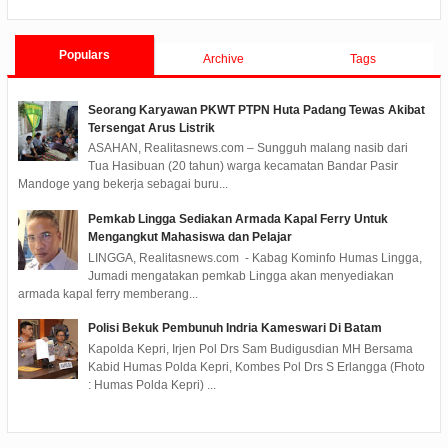
Tanjungpinang TA 2019
Populars
Archive
Tags
Seorang Karyawan PKWT PTPN Huta Padang Tewas Akibat
Tersengat Arus Listrik
ASAHAN, Realitasnews.com – Sungguh malang nasib dari
Tua Hasibuan (20 tahun) warga kecamatan Bandar Pasir
Mandoge yang bekerja sebagai buru...
Pemkab Lingga Sediakan Armada Kapal Ferry Untuk
Mengangkut Mahasiswa dan Pelajar
LINGGA, Realitasnews.com - Kabag Kominfo Humas Lingga,
Jumadi mengatakan pemkab Lingga akan menyediakan
armada kapal ferry memberang...
Polisi Bekuk Pembunuh Indria Kameswari Di Batam
Kapolda Kepri, Irjen Pol Drs Sam Budigusdian MH Bersama
Kabid Humas Polda Kepri, Kombes Pol Drs S Erlangga (Fhoto
: Humas Polda Kepri) ...