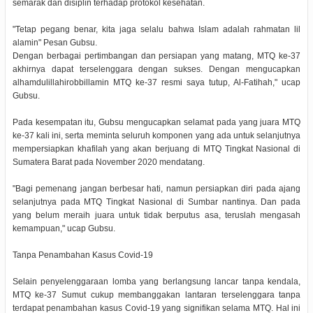
semarak dan disiplin terhadap protokol kesehatan.
"Tetap pegang benar, kita jaga selalu bahwa Islam adalah rahmatan lil
alamin" Pesan Gubsu.
Dengan berbagai pertimbangan dan persiapan yang matang, MTQ ke-37
akhirnya dapat terselenggara dengan sukses. Dengan mengucapkan
alhamdulillahirobbillamin MTQ ke-37 resmi saya tutup, Al-Fatihah," ucap
Gubsu.
Pada kesempatan itu, Gubsu mengucapkan selamat pada yang juara MTQ
ke-37 kali ini, serta meminta seluruh komponen yang ada untuk selanjutnya
mempersiapkan khafilah yang akan berjuang di MTQ Tingkat Nasional di
Sumatera Barat pada November 2020 mendatang.
"Bagi pemenang jangan berbesar hati, namun persiapkan diri pada ajang
selanjutnya pada MTQ Tingkat Nasional di Sumbar nantinya. Dan pada
yang belum meraih juara untuk tidak berputus asa, teruslah mengasah
kemampuan," ucap Gubsu.
Tanpa Penambahan Kasus Covid-19
Selain penyelenggaraan lomba yang berlangsung lancar tanpa kendala,
MTQ ke-37 Sumut cukup membanggakan lantaran terselenggara tanpa
terdapat penambahan kasus Covid-19 yang signifikan selama MTQ. Hal ini