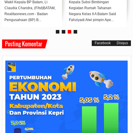
Infrastruktur AI Regional
Wakil Kepala BP Batam, Li
Kepala Subsi Bimbingan
Claudia Chandra, (F/Ist)BATAM,
Kegiatan Rumah Tahanan
Realitasnews.com - Badan
Negara Kelas II A Batam Said
Pengusahaan (BP) B...
Fahziyadi Alwi pimpin Ape...
Posting Komentar
Facebook
Disqus