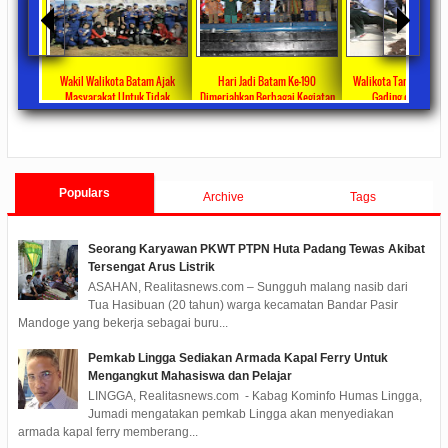
ng Sahkan
Wakil Walikota Batam Ajak
Hari Jadi Batam Ke-190
Walikota Tanam Poho
Covid-19
Masyarakat Untuk Tidak
Dimeriahkan Berbagai Kegiatan
Gading di Pulau P
1,4 Miliar
Menggunakan Plastik
2019/12/17
0 Comments
2019/10/21
0 Co
ments
2020/02/25
0 Comments
Populars
Archive
Tags
Seorang Karyawan PKWT PTPN Huta Padang Tewas Akibat
Tersengat Arus Listrik
ASAHAN, Realitasnews.com – Sungguh malang nasib dari
Tua Hasibuan (20 tahun) warga kecamatan Bandar Pasir
Mandoge yang bekerja sebagai buru...
Pemkab Lingga Sediakan Armada Kapal Ferry Untuk
Mengangkut Mahasiswa dan Pelajar
LINGGA, Realitasnews.com - Kabag Kominfo Humas Lingga,
Jumadi mengatakan pemkab Lingga akan menyediakan
armada kapal ferry memberang...