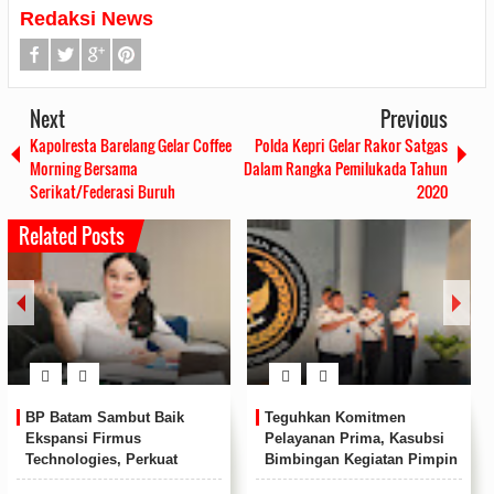
Redaksi News
Next
Previous
Kapolresta Barelang Gelar Coffee
Polda Kepri Gelar Rakor Satgas
Morning Bersama
Dalam Rangka Pemilukada Tahun
Serikat/Federasi Buruh
2020
Related Posts
BP Batam Sambut Baik
Teguhkan Komitmen
Ekspansi Firmus
Pelayanan Prima, Kasubsi
Technologies, Perkuat
Bimbingan Kegiatan Pimpin
Posisi Batam sebagai Hub
Apel Pagi Rutan Batam