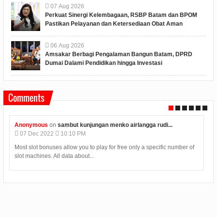
07
Aug
2026
Perkuat Sinergi Kelembagaan, RSBP Batam dan BPOM
Pastikan Pelayanan dan Ketersediaan Obat Aman
06
Aug
2026
Amsakar Berbagi Pengalaman Bangun Batam, DPRD
Dumai Dalami Pendidikan hingga Investasi
Comments
Anonymous
on
sambut kunjungan menko airlangga rudi...
07
Dec
2022
10:10 PM
Most slot bonuses allow you to play for free only a specific number of
T
slot machines. All data about...
t