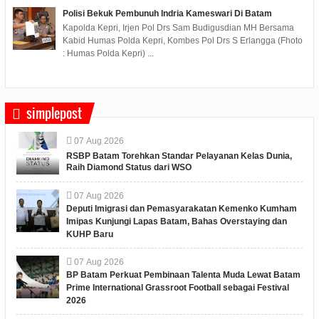
Polisi Bekuk Pembunuh Indria Kameswari Di Batam
Kapolda Kepri, Irjen Pol Drs Sam Budigusdian MH Bersama
Kabid Humas Polda Kepri, Kombes Pol Drs S Erlangga (Fhoto
: Humas Polda Kepri) ...
simplepost
07
Aug
2026
RSBP Batam Torehkan Standar Pelayanan Kelas Dunia,
Raih Diamond Status dari WSO
07
Aug
2026
Deputi Imigrasi dan Pemasyarakatan Kemenko Kumham
Imipas Kunjungi Lapas Batam, Bahas Overstaying dan
KUHP Baru
07
Aug
2026
BP Batam Perkuat Pembinaan Talenta Muda Lewat Batam
Prime International Grassroot Football sebagai Festival
2026