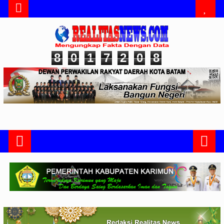
8
0
1
7
2
0
8