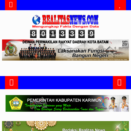
8
0
1
3
3
3
9