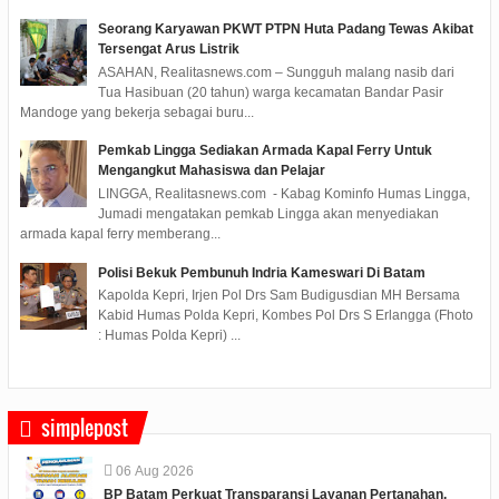
Seorang Karyawan PKWT PTPN Huta Padang Tewas Akibat
Tersengat Arus Listrik
ASAHAN, Realitasnews.com – Sungguh malang nasib dari
Tua Hasibuan (20 tahun) warga kecamatan Bandar Pasir
Mandoge yang bekerja sebagai buru...
Pemkab Lingga Sediakan Armada Kapal Ferry Untuk
Mengangkut Mahasiswa dan Pelajar
LINGGA, Realitasnews.com - Kabag Kominfo Humas Lingga,
Jumadi mengatakan pemkab Lingga akan menyediakan
armada kapal ferry memberang...
Polisi Bekuk Pembunuh Indria Kameswari Di Batam
Kapolda Kepri, Irjen Pol Drs Sam Budigusdian MH Bersama
Kabid Humas Polda Kepri, Kombes Pol Drs S Erlangga (Fhoto
: Humas Polda Kepri) ...
simplepost
06
Aug
2026
BP Batam Perkuat Transparansi Layanan Pertanahan,