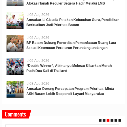
Alokasi Tanah Reguler Segera Hadir Melalui LMS
05
Aug
2026
Amsakar-Li Claudia Petakan Kebutuhan Guru, Pendidikan
Berkualitas Jadi Prioritas Batam
05
Aug
2026
BP Batam Dukung Penertiban Pemanfaatan Ruang Laut
Sesuai Ketentuan Peraturan Perundang-undangan
05
Aug
2026
“Double Winner”, Abimanyu Melesat Kibarkan Merah
Putih Dua Kali di Thailand
03
Aug
2026
Amsakar Dorong Percepatan Program Prioritas, Minta
ASN Batam Lebih Responsif Layani Masyarakat
Comments