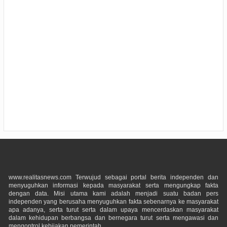
www.realitasnews.com Terwujud sebagai portal berita independen dan
menyuguhkan informasi kepada masyarakat serta mengungkap fakta
dengan data. Misi utama kami adalah menjadi suatu badan pers
independen yang berusaha menyuguhkan fakta sebenarnya ke masyarakat
apa adanya, serta turut serta dalam upaya mencerdaskan masyarakat
dalam kehidupan berbangsa dan bernegara turut serta mengawasi dan
mengontrol kebijakan pemerintah.