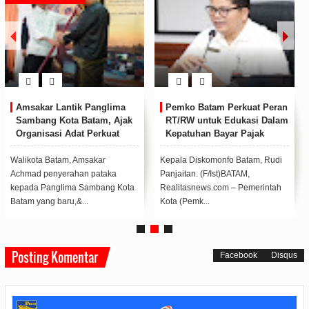
Amsakar Lantik Panglima
Pemko Batam Perkuat Peran
Sambang Kota Batam, Ajak
RT/RW untuk Edukasi Dalam
Organisasi Adat Perkuat
Kepatuhan Bayar Pajak
Persatuan
Kendaraan Bermotor
Walikota Batam, Amsakar
Kepala Diskomonfo Batam, Rudi
Achmad penyerahan pataka
Panjaitan. (F/Ist)BATAM,
kepada Panglima Sambang Kota
Realitasnews.com – Pemerintah
Batam yang baru,&...
Kota (Pemk...
Posting Komentar
Facebook
Disqus