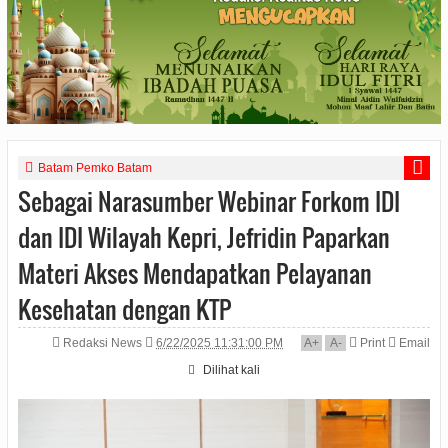
Batam Pemko Batam
Sebagai Narasumber Webinar Forkom IDI
dan IDI Wilayah Kepri, Jefridin Paparkan
Materi Akses Mendapatkan Pelayanan
Kesehatan dengan KTP
Redaksi News
6/22/2025 11:31:00 PM
A
+
A
-
Print
Email
Dilihat
kali