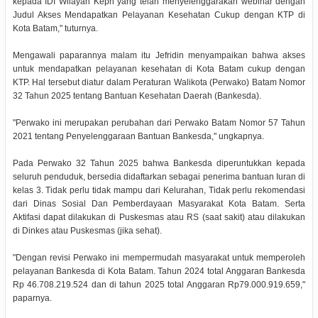
kepada IDI Wilayah Kepri yang telah menyelenggarakan webinar dengan
Judul Akses Mendapatkan Pelayanan Kesehatan Cukup dengan KTP di
Kota Batam," tuturnya.
Mengawali paparannya malam itu Jefridin menyampaikan bahwa akses
untuk mendapatkan pelayanan kesehatan di Kota Batam cukup dengan
KTP. Hal tersebut diatur dalam Peraturan Walikota (Perwako) Batam Nomor
32 Tahun 2025 tentang Bantuan Kesehatan Daerah (Bankesda).
"Perwako ini merupakan perubahan dari Perwako Batam Nomor 57 Tahun
2021 tentang Penyelenggaraan Bantuan Bankesda," ungkapnya.
Pada Perwako 32 Tahun 2025 bahwa Bankesda diperuntukkan kepada
seluruh penduduk, bersedia didaftarkan sebagai penerima bantuan Iuran di
kelas 3. Tidak perlu tidak mampu dari Kelurahan, Tidak perlu rekomendasi
dari Dinas Sosial Dan Pemberdayaan Masyarakat Kota Batam. Serta
Aktifasi dapat dilakukan di Puskesmas atau RS (saat sakit) atau dilakukan
di Dinkes atau Puskesmas (jika sehat).
"Dengan revisi Perwako ini mempermudah masyarakat untuk memperoleh
pelayanan Bankesda di Kota Batam. Tahun 2024 total Anggaran Bankesda
Rp 46.708.219.524 dan di tahun 2025 total Anggaran Rp79.000.919.659,"
paparnya.