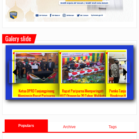
Galery slide
ta Ajang
Ketua DPRD Tanjungpinang
Rapat Paripurna Memperingati
Pemko Tanjung Pinang
unikasi
Memimpin Rapat Paripurna
HUT Otonom ke 20 Tahun, Walikota
Bingkisan Hari Raya Id
at
Pengesahan Ranperda Perubahan
Rahma Paparkan Capaian
Untuk Masyarakat Pene
ments
2022/09/24
0 Comments
2021/10/18
0 Comments
2020/05/11
0 Com
APBD TA 2022 Menjadi Perda
Pembangunan Selama 3 Tahun
Populars
Archive
Tags