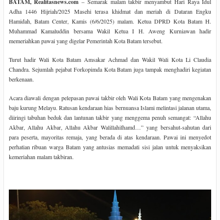
BATAM, Realitasnews.com
– Semarak malam takbir menyambut Hari Raya Idul
Adha 1446 Hijriah/2025 Masehi terasa khidmat dan meriah di Dataran Engku
Hamidah, Batam Center, Kamis (6/6/2025) malam. Ketua DPRD Kota Batam H.
Muhammad Kamaluddin bersama Wakil Ketua I H. Aweng Kurniawan hadir
memeriahkan pawai yang digelar Pemerintah Kota Batam tersebut.
Turut hadir Wali Kota Batam Amsakar Achmad dan Wakil Wali Kota Li Claudia
Chandra. Sejumlah pejabat Forkopimda Kota Batam juga tampak menghadiri kegiatan
berkenaan.
Acara diawali dengan pelepasan pawai takbir oleh Wali Kota Batam yang mengenakan
baju kurung Melayu. Ratusan kendaraan hias bernuansa Islami melintasi jalanan utama,
diiringi tabuhan beduk dan lantunan takbir yang menggema penuh semangat: “Allahu
Akbar, Allahu Akbar, Allahu Akbar Walillahilhamd…” yang bersahut-sahutan dari
para peserta, mayoritas remaja, yang berada di atas kendaraan. Pawai ini menyedot
perhatian ribuan warga Batam yang antusias memadati sisi jalan untuk menyaksikan
kemeriahan malam takbiran.