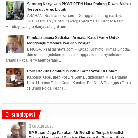
Seorang Karyawan PKWT PTPN Huta Padang Tewas Akibat
Tersengat Arus Listrik
ASAHAN, Realitasnews.com – Sungguh malang nasib dari
Tua Hasibuan (20 tahun) warga kecamatan Bandar Pasir
Mandoge yang bekerja sebagai buru...
Pemkab Lingga Sediakan Armada Kapal Ferry Untuk
Mengangkut Mahasiswa dan Pelajar
LINGGA, Realitasnews.com - Kabag Kominfo Humas Lingga,
Jumadi mengatakan pemkab Lingga akan menyediakan
armada kapal ferry memberang...
Polisi Bekuk Pembunuh Indria Kameswari Di Batam
Kapolda Kepri, Irjen Pol Drs Sam Budigusdian MH Bersama
Kabid Humas Polda Kepri, Kombes Pol Drs S Erlangga (Fhoto
: Humas Polda Kepri) ...
simplepost
08
Aug
2026
BP Batam Jaga Pasokan Air Bersih di Tengah Kondisi
Cuaca, Masyarakat Diimbau Gunakan Air Secara Bijak