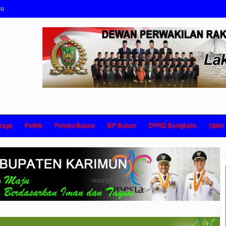
nu
raga
Politik
Pemko Batam
BP Batam
DPRD Bengkalis
Opini