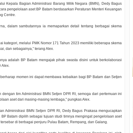
alui Kepala Bagian Administrasi Barang Milik Negara (BMN), Dedy Bagus
 cara pengelolaan aset BP Batam berdasarkan Peraturan Menteri Keuangan
g Centre.
rna, dalam sambutannya ia memaparkan detail tentang berbagai skema
gai kategori, melalui PMK Nomor 171 Tahun 2023 memiliki beberapa skema
ai, dan sebagainya,” terang Alex.
nnya adalah BP Batam mengajak pihak swasta disini untuk berkolaborasi
 Alex.
a berharap momen ini dapat membawa kebaikan bagi BP Batam dan Setjen
ran dengan tim Administrasi BMN Setjen DPR RI, semoga dari pertemuan ini
lolaan aset dari masing-masing lembaga," pungkas Alex.
agian Administrasi BMN Setjen DPR RI, Dedy Bagus Prakasa mengucapkan
BP Batam dipilih sebagai tujuan studi timnya mengingat pengelolaan aset
tersebar di berbagai penjuru Pulau Batam, Rempang, dan Galang.