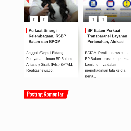
at
Perkuat Sinergi
BP Batam Perkuat
nta Muda
Kelembagaan, RSBP
Transparansi Layanan
ime
Batam dan BPOM
Pertanahan, Alokasi
assroot
Pastikan Pelayanan dan
Tanah Reguler Segera
 Festival
Ketersediaan Obat Aman
Hadir Melalui LMS
nggelar
Anggota/Deputi Bidang
BATAM, Realitasnews.com –
tional
Pelayanan Umum BP Batam,
BP Batam terus memperkuat
estival
Ariastuty Sirait. (F/Ist) BATAM,
komitmennya dalam
e...
Realitasnews.co...
menghadirkan tata kelola
perta...
Posting Komentar