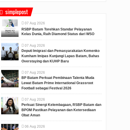
simplepost
07
Aug
2026
RSBP Batam Torehkan Standar Pelayanan
Kelas Dunia, Raih Diamond Status dari WSO
07
Aug
2026
Deputi Imigrasi dan Pemasyarakatan Kemenko
Kumham Imipas Kunjungi Lapas Batam, Bahas
Overstaying dan KUHP Baru
07
Aug
2026
BP Batam Perkuat Pembinaan Talenta Muda
Lewat Batam Prime International Grassroot
Football sebagai Festival 2026
07
Aug
2026
Perkuat Sinergi Kelembagaan, RSBP Batam dan
BPOM Pastikan Pelayanan dan Ketersediaan
Obat Aman
06
Aug
2026