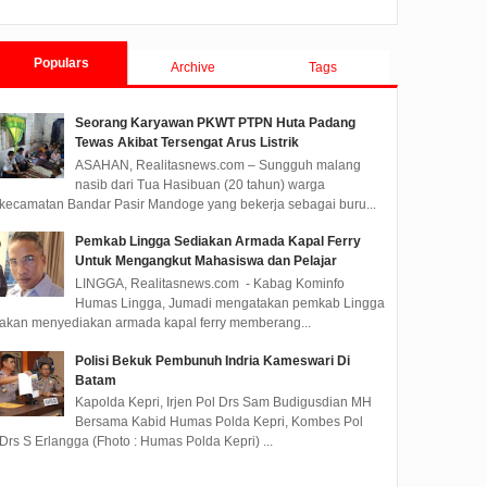
Tanjungpinang TA 2019
Populars
Archive
Tags
Seorang Karyawan PKWT PTPN Huta Padang
Tewas Akibat Tersengat Arus Listrik
ASAHAN, Realitasnews.com – Sungguh malang
nasib dari Tua Hasibuan (20 tahun) warga
kecamatan Bandar Pasir Mandoge yang bekerja sebagai buru...
Pemkab Lingga Sediakan Armada Kapal Ferry
Untuk Mengangkut Mahasiswa dan Pelajar
LINGGA, Realitasnews.com - Kabag Kominfo
Humas Lingga, Jumadi mengatakan pemkab Lingga
akan menyediakan armada kapal ferry memberang...
Polisi Bekuk Pembunuh Indria Kameswari Di
Batam
Kapolda Kepri, Irjen Pol Drs Sam Budigusdian MH
Bersama Kabid Humas Polda Kepri, Kombes Pol
Drs S Erlangga (Fhoto : Humas Polda Kepri) ...