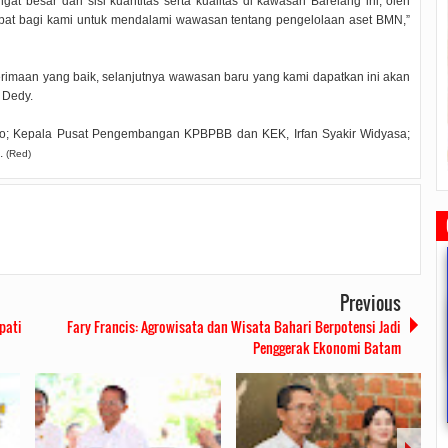
t besar dari sisi kuantitas serta kualitas di kawasan Barelang ini, oleh
epat bagi kami untuk mendalami wawasan tentang pengelolaan aset BMN,”
erimaan yang baik, selanjutnya wawasan baru yang kami dapatkan ini akan
 Dedy.
ilo; Kepala Pusat Pengembangan KPBPBB dan KEK, Irfan Syakir Widyasa;
m.
(Red)
Previous
pati
Fary Francis: Agrowisata dan Wisata Bahari Berpotensi Jadi
Penggerak Ekonomi Batam
madhan Walikota Ajang
Ketua DPRD Tanjungpinang
Rapat Paripurna Memperingati
Pemko Ta
ahmi Dan Komunikasi
Memimpin Rapat Paripurna
HUT Otonom ke 20 Tahun, Walikota
Bingkisa
gan Masyarakat
Pengesahan Ranperda Perubahan
Rahma Paparkan Capaian
Untuk Mas
5/14
0 Comments
2022/09/24
0 Comments
2021/10/18
0 Comments
2020/0
APBD TA 2022 Menjadi Perda
Pembangunan Selama 3 Tahun