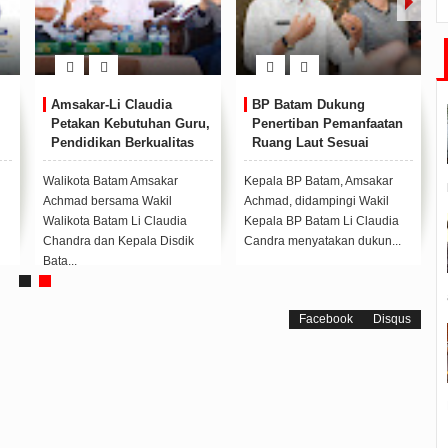
Amsakar-Li Claudia
BP Batam Dukung
Petakan Kebutuhan Guru,
Penertiban Pemanfaatan
Pendidikan Berkualitas
Ruang Laut Sesuai
Jadi Prioritas Batam
Ketentuan Peraturan
Perundang-undangan
Walikota Batam Amsakar
Kepala BP Batam, Amsakar
Achmad bersama Wakil
Achmad, didampingi Wakil
Walikota Batam Li Claudia
Kepala BP Batam Li Claudia
Chandra dan Kepala Disdik
Candra menyatakan dukun...
Bata...
Facebook
Disqus