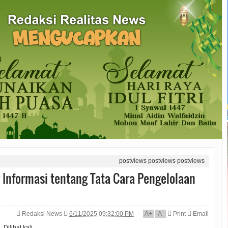
postviews
postviews
postviews
r Informasi tentang Tata Cara Pengelolaan
Redaksi News
6/11/2025 09:32:00 PM
A
+
A
-
Print
Email
Dilihat
kali