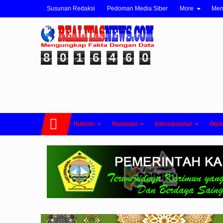
Susunan Redaksi
Pedoman Media Siber
More
Me
8
0
1
6
4
6
0
Hukrim
Nasional
Internasional
Olah