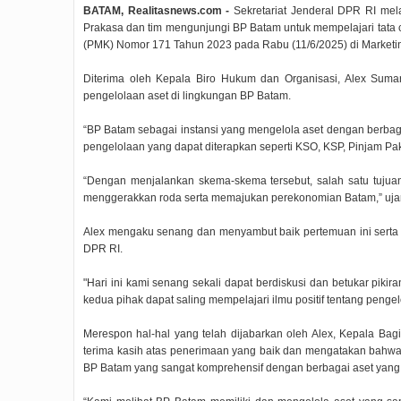
BATAM, Realitasnews.com -
Sekretariat Jenderal DPR RI mel
Prakasa dan tim mengunjungi BP Batam untuk mempelajari tata
(PMK) Nomor 171 Tahun 2023 pada Rabu (11/6/2025) di Marketin
Diterima oleh Kepala Biro Hukum dan Organisasi, Alex Suma
pengelolaan aset di lingkungan BP Batam.
“BP Batam sebagai instansi yang mengelola aset dengan berba
pengelolaan yang dapat diterapkan seperti KSO, KSP, Pinjam Pak
“Dengan menjalankan skema-skema tersebut, salah satu tujua
menggerakkan roda serta memajukan perekonomian Batam,” ujar
Alex mengaku senang dan menyambut baik pertemuan ini sert
DPR RI.
"Hari ini kami senang sekali dapat berdiskusi dan betukar piki
kedua pihak dapat saling mempelajari ilmu positif tentang penge
Merespon hal-hal yang telah dijabarkan oleh Alex, Kepala B
terima kasih atas penerimaan yang baik dan mengatakan bahwa 
BP Batam yang sangat komprehensif dengan berbagai aset yang 