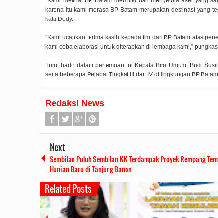
“Kami melihat BP Batam memiliki dan mengelola aset yang sanga
karena itu kami merasa BP Batam merupakan destinasi yang t
kata Dedy.
“Kami ucapkan terima kasih kepada tim dari BP Batam atas pen
kami coba elaborasi untuk diterapkan di lembaga kami,” pungkas
Turut hadir dalam pertemuan ini Kepala Biro Umum, Budi Sus
serta beberapa Pejabat Tingkat III dan IV di lingkungan BP Bata
Redaksi News
Next
Sembilan Puluh Sembilan KK Terdampak Proyek Rempang Tem
Hunian Baru di Tanjung Banon
Related Posts
Rudi Sampaikan Rencana
Rudi Tinjau Pemupukan Pohon dan
Safari Ra
Pembangunan Batam
Kesiapan Pelebaran Jalan
Silahtur
Den
2019/07/16
0 Comments
2019/06/19
0 Comments
2019/0