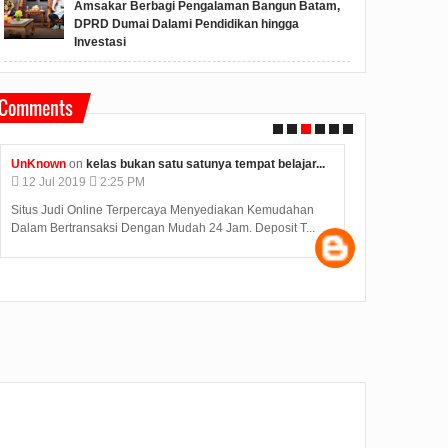
Amsakar Berbagi Pengalaman Bangun Batam,
DPRD Dumai Dalami Pendidikan hingga
Investasi
Comments
Unknown
on
konjen india di medan kunjungi bp batam...
Anonymous
o
12
Jul
2019
2:12 PM
09
Jul
2019
Judi Deposit Ovo semakin booming di dunia judi online
Hasil Seleksi
dengan minimal deposit 10.000 Yuukkkk gabung j...
diumumkan pad