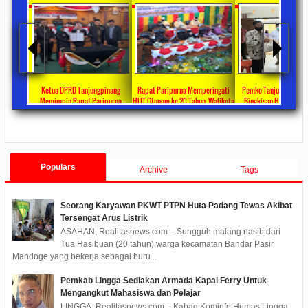
ta Ajang
Ketua DPRD Tanjungpinang
Rapat Paripurna Memperingati
Pemko Tanjung Pinang
unikasi
Memimpin Rapat Paripurna
HUT Otonom ke 20 Tahun, Walikota
Bingkisan Hari Raya Id
at
Pengesahan Ranperda Perubahan
Rahma Paparkan Capaian
Untuk Masyarakat Pene
ments
2022/09/24
0 Comments
2021/10/18
0 Comments
2020/05/11
0 Com
APBD TA 2022 Menjadi Perda
Pembangunan Selama 3 Tahun
Populars
Archive
Tags
Seorang Karyawan PKWT PTPN Huta Padang Tewas Akibat
Tersengat Arus Listrik
ASAHAN, Realitasnews.com – Sungguh malang nasib dari
Tua Hasibuan (20 tahun) warga kecamatan Bandar Pasir
Mandoge yang bekerja sebagai buru...
Pemkab Lingga Sediakan Armada Kapal Ferry Untuk
Mengangkut Mahasiswa dan Pelajar
LINGGA, Realitasnews.com - Kabag Kominfo Humas Lingga,