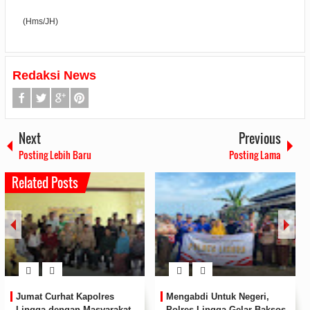
(Hms/JH)
Redaksi News
Next
Previous
Posting Lebih Baru
Posting Lama
Related Posts
geri,
Peringati HUT ke 78 Korps
Bupati Lingga Resmi
r Baksos
Marinir, Puslatpur Marinir 9
SPAM Desa Sungai B