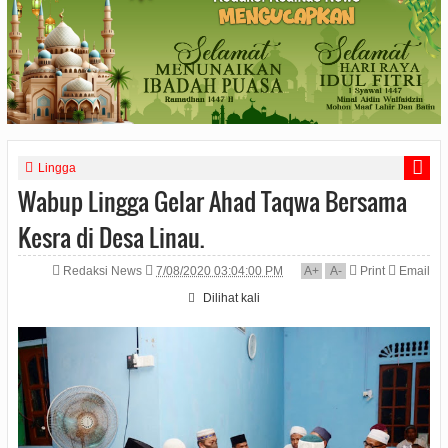
Lingga
Wabup Lingga Gelar Ahad Taqwa Bersama
Kesra di Desa Linau.
Redaksi News
7/08/2020 03:04:00 PM
A
+
A
-
Print
Email
Dilihat
kali