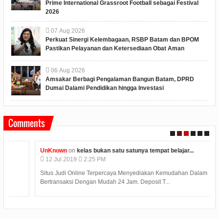
Prime International Grassroot Football sebagai Festival
2026
07
Aug
2026
Perkuat Sinergi Kelembagaan, RSBP Batam dan BPOM
Pastikan Pelayanan dan Ketersediaan Obat Aman
06
Aug
2026
Amsakar Berbagi Pengalaman Bangun Batam, DPRD
Dumai Dalami Pendidikan hingga Investasi
Comments
UnKnown
on
kelas bukan satu satunya tempat belajar...
12
Jul
2019
2:25 PM
Situs Judi Online Terpercaya Menyediakan Kemudahan Dalam
Bertransaksi Dengan Mudah 24 Jam. Deposit T...