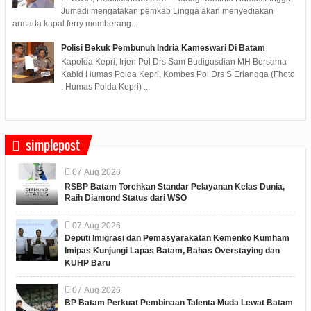
Jumadi mengatakan pemkab Lingga akan menyediakan
armada kapal ferry memberang...
Polisi Bekuk Pembunuh Indria Kameswari Di Batam
Kapolda Kepri, Irjen Pol Drs Sam Budigusdian MH Bersama
Kabid Humas Polda Kepri, Kombes Pol Drs S Erlangga (Fhoto
: Humas Polda Kepri) ...
simplepost
07
Aug
2026
RSBP Batam Torehkan Standar Pelayanan Kelas Dunia,
Raih Diamond Status dari WSO
07
Aug
2026
Deputi Imigrasi dan Pemasyarakatan Kemenko Kumham
Imipas Kunjungi Lapas Batam, Bahas Overstaying dan
KUHP Baru
07
Aug
2026
BP Batam Perkuat Pembinaan Talenta Muda Lewat Batam