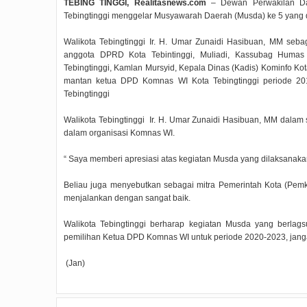
TEBING TINGGI, Realitasnews.com
– Dewan Perwakilan Da
Tebingtinggi menggelar Musyawarah Daerah (Musda) ke 5 yang dil
Walikota Tebingtinggi Ir. H. Umar Zunaidi Hasibuan, MM se
anggota DPRD Kota Tebintinggi, Muliadi, Kassubag Humas P
Tebingtinggi, Kamlan Mursyid, Kepala Dinas (Kadis) Kominfo Ko
mantan ketua DPD Komnas WI Kota Tebingtinggi periode 2
Tebingtinggi
Walikota Tebingtinggi Ir. H. Umar Zunaidi Hasibuan, MM dala
dalam organisasi Komnas WI.
“ Saya memberi apresiasi atas kegiatan Musda yang dilaksanakan 
Beliau juga menyebutkan sebagai mitra Pemerintah Kota (Pem
menjalankan dengan sangat baik.
Walikota Tebingtinggi berharap kegiatan Musda yang berlag
pemilihan Ketua DPD Komnas WI untuk periode 2020-2023, jangan
(Jan)