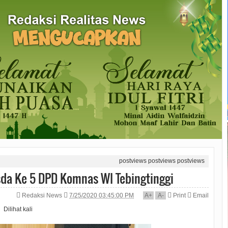
postviews
postviews
postviews
sda Ke 5 DPD Komnas WI Tebingtinggi
Redaksi News
7/25/2020 03:45:00 PM
A
+
A
-
Print
Email
Dilihat
kali