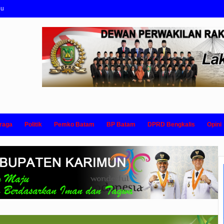
nu
raga
Politik
Pemko Batam
BP Batam
DPRD Bengkalis
Opini