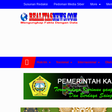
Susunan Redaksi
Pedoman Media Siber
More
Me
Hukrim
Nasional
Internasional
Olah