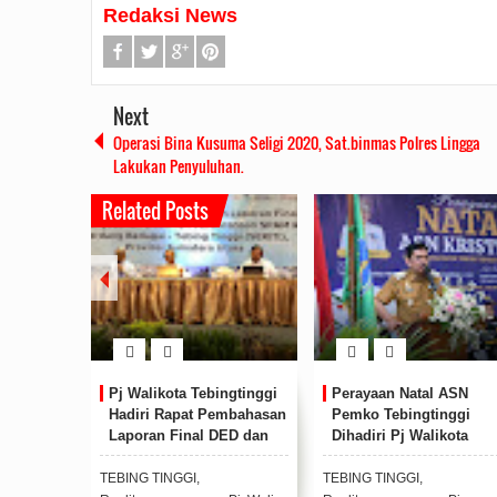
Redaksi News
Next
Operasi Bina Kusuma Seligi 2020, Sat.binmas Polres Lingga
Lakukan Penyuluhan.
Related Posts
Pj Walikota Tebingtinggi
Perayaan Natal ASN
Hadiri Rapat Pembahasan
Pemko Tebingtinggi
Laporan Final DED dan
Dihadiri Pj Walikota
Penyusunan SPAM
Muhammad Dimiyathi
SERITI
TEBING TINGGI,
TEBING TINGGI,