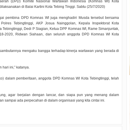
erah (DPD) Komite Nasional Wartawan Indonesia (Komnas WI) Kota
aksanakan di Balai Kartini Kota Tebing Tinggi. Sabtu (25/7/2020)
bagai pembina DPD Komnas WI juga menghadiri Musda tersebut bersama
olres Tebingtinggi, AKP Josua Nainggolan, Kepala Inspektorat Kota
ta Tebingtinggi, Dedi P Siagian, Ketua DPP Komnas WI, Rame Simanjuntak,
018-2020, Ridwan Siahaan, dan seluruh anggota DPD Komnas WI Kota
m sambutannya mengaku bangga terhadap kinerja wartawan yang berada di
hari ini,” katanya.
ko) dalam pemberitaan, anggota DPD Komnas WI Kota Tebingtinggi, telah
sung, agar berjalan dengan lancar, dan siapa pun yang menang dalam
 sampai ada perpecahan di dalam organisasi yang kita cintai ini.