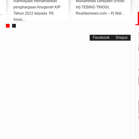
Rahmayadi menyerahkan
Muhammad Dimiyathi (Fhoto :
penghargaan Anugerah KIP
Ist) TEBING TINGGI,
,
Tahun 2022 kepada Plt.
Realitasnews.com – Pj Wal...
Assis...
Facebook
Disqus