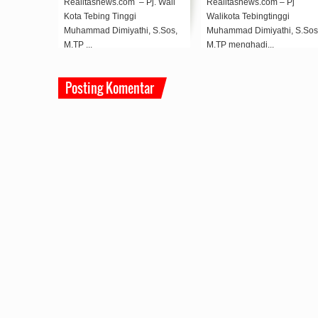
Realitasnews.com – Pj. Wali
Realitasnews.com – Pj
Kota Tebing Tinggi
Walikota Tebingtinggi
Muhammad Dimiyathi, S.Sos,
Muhammad Dimiyathi, S.Sos.
M.TP ...
M.TP menghadi...
Posting Komentar