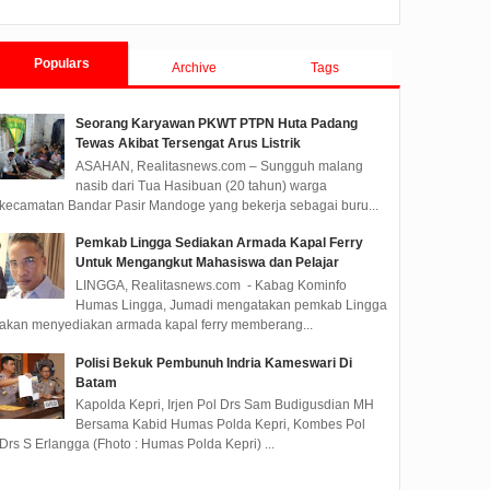
ID X-NONE X-NONE ...
Muhammad Dimiyathi, S.Sos.,
ID X-NON
M.TP bersama Unsur
Forkopimda Kota Tebingting...
Populars
Archive
Tags
Seorang Karyawan PKWT PTPN Huta Padang
Tewas Akibat Tersengat Arus Listrik
ASAHAN, Realitasnews.com – Sungguh malang
nasib dari Tua Hasibuan (20 tahun) warga
kecamatan Bandar Pasir Mandoge yang bekerja sebagai buru...
Pemkab Lingga Sediakan Armada Kapal Ferry
Untuk Mengangkut Mahasiswa dan Pelajar
LINGGA, Realitasnews.com - Kabag Kominfo
Humas Lingga, Jumadi mengatakan pemkab Lingga
akan menyediakan armada kapal ferry memberang...
Polisi Bekuk Pembunuh Indria Kameswari Di
Batam
Kapolda Kepri, Irjen Pol Drs Sam Budigusdian MH
Bersama Kabid Humas Polda Kepri, Kombes Pol
Drs S Erlangga (Fhoto : Humas Polda Kepri) ...