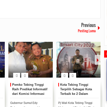
Previous
Posting Lama
Pemko Tebing Tinggi
Kota Tebing Tinggi
Raih Predikat Informatif
Terpilih Sebagai Kota
dari Komisi Informasi
Terbaik ke 2 Dalam
Rudi Sampaikan Rencana
Rudi Tinjau Pemupukan Pohon dan
Safari Ramadhan Walikota A
Pembangunan Batam
Kesiapan Pelebaran Jalan
Silahturahmi Dan Komunika
Provinsi Sumut
Program I-SIM For Cities
Dengan Masyarakat
2019/07/16
0 Comments
2019/06/19
0 Comments
Tahun 2022
Gubernur Sumut Edy
Pj Wali Kota Tebing Tinggi
2019/05/14
0 Commen