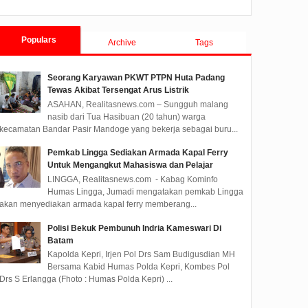
Kunjungi KPU Kabupaten
Labuhanbatu
LABUHANBATU,
Populars
Archive
Tags
Realitasnews.com – Badan
Pengawas Pemilihan Umum
(Bawaslu) RI divisi Hukum,
Seorang Karyawan PKWT PTPN Huta Padang
Humas, dan ...
Tewas Akibat Tersengat Arus Listrik
ASAHAN, Realitasnews.com – Sungguh malang
nasib dari Tua Hasibuan (20 tahun) warga
kecamatan Bandar Pasir Mandoge yang bekerja sebagai buru...
Pemkab Lingga Sediakan Armada Kapal Ferry
Untuk Mengangkut Mahasiswa dan Pelajar
LINGGA, Realitasnews.com - Kabag Kominfo
Humas Lingga, Jumadi mengatakan pemkab Lingga
akan menyediakan armada kapal ferry memberang...
Polisi Bekuk Pembunuh Indria Kameswari Di
Batam
Kapolda Kepri, Irjen Pol Drs Sam Budigusdian MH
Bersama Kabid Humas Polda Kepri, Kombes Pol
Drs S Erlangga (Fhoto : Humas Polda Kepri) ...