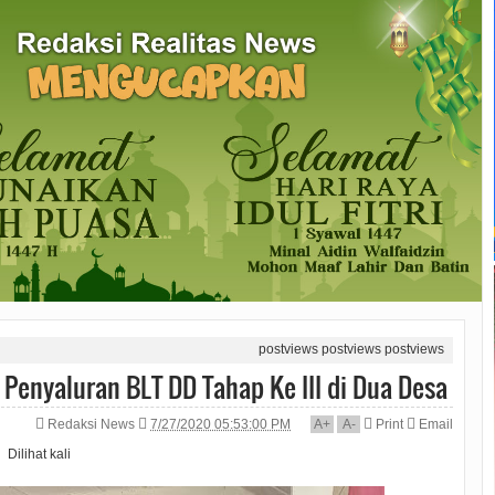
postviews
postviews
postviews
enyaluran BLT DD Tahap Ke III di Dua Desa
Redaksi News
7/27/2020 05:53:00 PM
A
+
A
-
Print
Email
Dilihat
kali