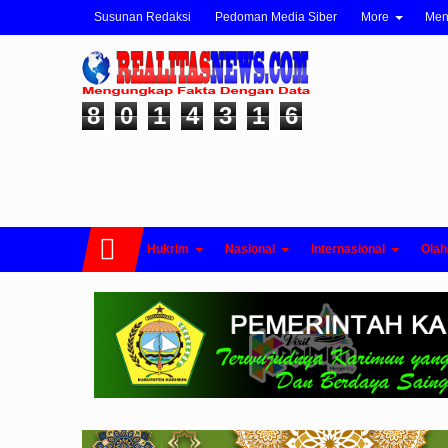
Susunan Redaksi
Pedoman Media Siber
More
Me
8
0
1
4
3
1
6
Hukrim
Nasional
Internasional
Olah