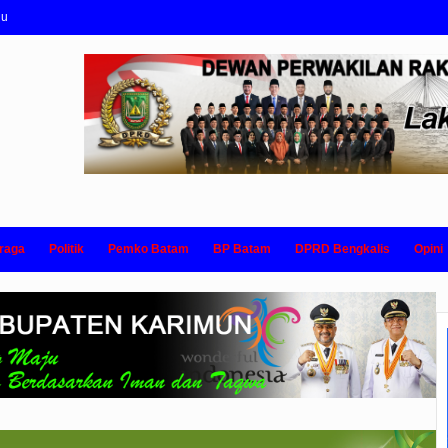
nu
raga
Politik
Pemko Batam
BP Batam
DPRD Bengkalis
Opini