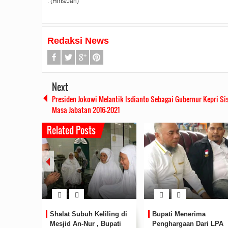
. (Hms/Jan)
Redaksi News
Next
Presiden Jokowi Melantik Isdianto Sebagai Gubernur Kepri Si
Masa Jabatan 2016-2021
Related Posts
uh Keliling di
Bupati Menerima
Hasil Rekapitulasi
Nur , Bupati
Penghargaan Dari LPA
Pasangan ASRI,