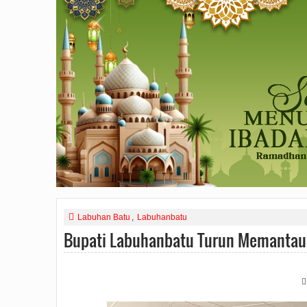
Labuhan Batu
,
Labuhanbatu
Bupati Labuhanbatu Turun Memantau P