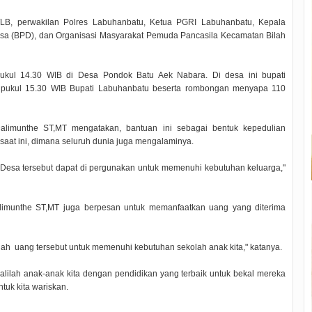
9/LB, perwakilan Polres Labuhanbatu, Ketua PGRI Labuhanbatu, Kepala
a (BPD), dan Organisasi Masyarakat Pemuda Pancasila Kecamatan Bilah
pukul 14.30 WIB di Desa Pondok Batu Aek Nabara. Di desa ini bupati
pukul 15.30 WIB Bupati Labuhanbatu beserta rombongan menyapa 110
limunthe ST,MT mengatakan, bantuan ini sebagai bentuk kepedulian
saat ini, dimana seluruh dunia juga mengalaminya.
 Desa tersebut dapat di pergunakan untuk memenuhi kebutuhan keluarga,"
limunthe ST,MT juga berpesan untuk memanfaatkan uang yang diterima
lah uang tersebut untuk memenuhi kebutuhan sekolah anak kita," katanya.
alilah anak-anak kita dengan pendidikan yang terbaik untuk bekal mereka
tuk kita wariskan.