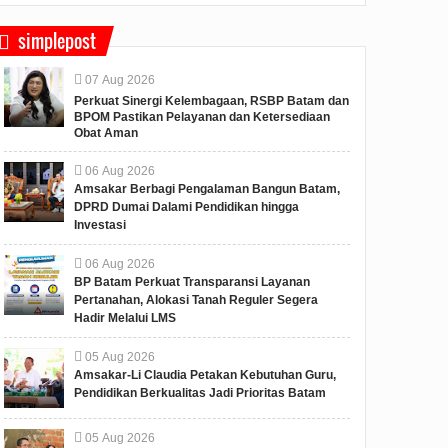
simplepost
07
Aug
2026
Perkuat Sinergi Kelembagaan, RSBP Batam dan
BPOM Pastikan Pelayanan dan Ketersediaan
Obat Aman
06
Aug
2026
Amsakar Berbagi Pengalaman Bangun Batam,
DPRD Dumai Dalami Pendidikan hingga
Investasi
06
Aug
2026
BP Batam Perkuat Transparansi Layanan
Pertanahan, Alokasi Tanah Reguler Segera
Hadir Melalui LMS
05
Aug
2026
Amsakar-Li Claudia Petakan Kebutuhan Guru,
Pendidikan Berkualitas Jadi Prioritas Batam
05
Aug
2026