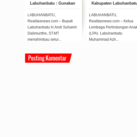
tu : Gunakan
Kabupaten Labuhanbatu
Memperoleh Suar
Anda jangan
Tertinggi Dari Pa
Lainnya
TU,
LABUHANBATU,
LABUHANBATU,
.com – Bupati
Realitasnews.com – Ketua
Realitasnews.com - Ha
 H.Andi Suhaimi
Lembaga Perlindungan Anak
pemilihan calon Bupat
ST.MT
(LPA) Labuhanbatu
Bupati Labuhanbatu,
elur...
Muhammad Azh...
Labuhanba...
Posting Komentar