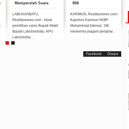
a
BNI
Kabupaten Labuhanbatu
sangan
Dalam Rangka
Pemungutan Suara Ulang
KARIMUN, Realitasnews.com -
LABUHANBATU,
sil
Kapolres Karimun AKBP
Realitasnews.com – Anggota
i-Wakil
Muhammad Adenan, SIK
Komisioner KPU RI, Divisi
 KPU
menerima piagam penghar...
Hukum Hasyim Asy'ari b...
Facebook
Disqus