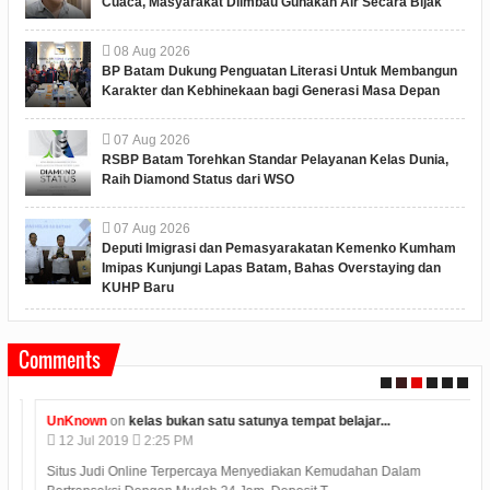
Cuaca, Masyarakat Diimbau Gunakan Air Secara Bijak
08
Aug
2026
BP Batam Dukung Penguatan Literasi Untuk Membangun
Karakter dan Kebhinekaan bagi Generasi Masa Depan
07
Aug
2026
RSBP Batam Torehkan Standar Pelayanan Kelas Dunia,
Raih Diamond Status dari WSO
07
Aug
2026
Deputi Imigrasi dan Pemasyarakatan Kemenko Kumham
Imipas Kunjungi Lapas Batam, Bahas Overstaying dan
KUHP Baru
Comments
UnKnown
on
kelas bukan satu satunya tempat belajar...
12
Jul
2019
2:25 PM
Situs Judi Online Terpercaya Menyediakan Kemudahan Dalam