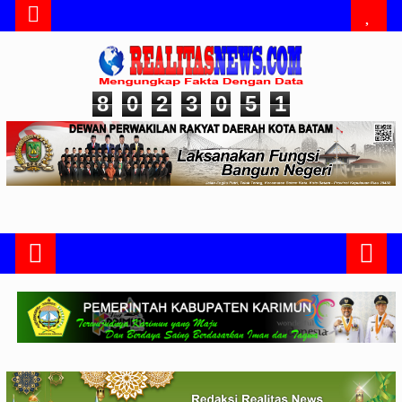
8
0
2
3
0
5
1