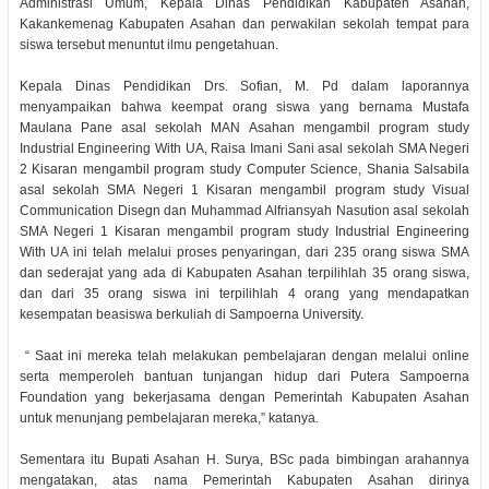
Administrasi Umum, Kepala Dinas Pendidikan Kabupaten Asahan,
Kakankemenag Kabupaten Asahan dan perwakilan sekolah tempat para
siswa tersebut menuntut ilmu pengetahuan.
Kepala Dinas Pendidikan Drs. Sofian, M. Pd dalam laporannya
menyampaikan bahwa keempat orang siswa yang bernama Mustafa
Maulana Pane asal sekolah MAN Asahan mengambil program study
Industrial Engineering With UA, Raisa Imani Sani asal sekolah SMA Negeri
2 Kisaran mengambil program study Computer Science, Shania Salsabila
asal sekolah SMA Negeri 1 Kisaran mengambil program study Visual
Communication Disegn dan Muhammad Alfriansyah Nasution asal sekolah
SMA Negeri 1 Kisaran mengambil program study Industrial Engineering
With UA ini telah melalui proses penyaringan, dari 235 orang siswa SMA
dan sederajat yang ada di Kabupaten Asahan terpilihlah 35 orang siswa,
dan dari 35 orang siswa ini terpilihlah 4 orang yang mendapatkan
kesempatan beasiswa berkuliah di Sampoerna University.
“ Saat ini mereka telah melakukan pembelajaran dengan melalui online
serta memperoleh bantuan tunjangan hidup dari Putera Sampoerna
Foundation yang bekerjasama dengan Pemerintah Kabupaten Asahan
untuk menunjang pembelajaran mereka,” katanya.
Sementara itu Bupati Asahan H. Surya, BSc pada bimbingan arahannya
mengatakan, atas nama Pemerintah Kabupaten Asahan dirinya