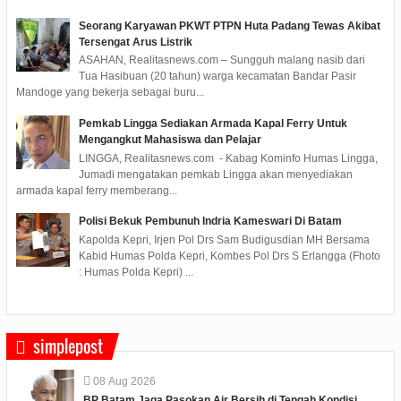
Seorang Karyawan PKWT PTPN Huta Padang Tewas Akibat
Tersengat Arus Listrik
ASAHAN, Realitasnews.com – Sungguh malang nasib dari
Tua Hasibuan (20 tahun) warga kecamatan Bandar Pasir
Mandoge yang bekerja sebagai buru...
Pemkab Lingga Sediakan Armada Kapal Ferry Untuk
Mengangkut Mahasiswa dan Pelajar
LINGGA, Realitasnews.com - Kabag Kominfo Humas Lingga,
Jumadi mengatakan pemkab Lingga akan menyediakan
armada kapal ferry memberang...
Polisi Bekuk Pembunuh Indria Kameswari Di Batam
Kapolda Kepri, Irjen Pol Drs Sam Budigusdian MH Bersama
Kabid Humas Polda Kepri, Kombes Pol Drs S Erlangga (Fhoto
: Humas Polda Kepri) ...
simplepost
08
Aug
2026
BP Batam Jaga Pasokan Air Bersih di Tengah Kondisi