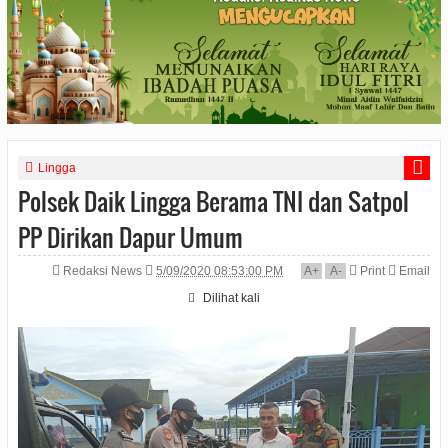
Lingga
Polsek Daik Lingga Berama TNI dan Satpol
PP Dirikan Dapur Umum
Redaksi News
5/09/2020 08:53:00 PM
A
+
A
-
Print
Email
Dilihat
kali