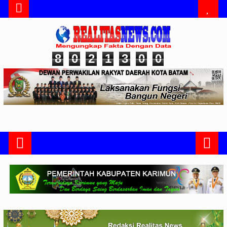
8
0
2
1
3
0
0