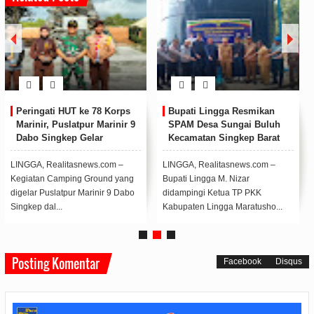
Sambut Pemilu 2024, Polres
Wujudkan Pemilu Damai
Lingga Gelar Latpraops
2024, Polsek Dabo bersama
Mantap Brata Seligi 2023-
Panwascam Laksanakan
2024
Curhat Kamtibmas
LINGGA, Realitasnews.com -
LINGGA, Realitasnews.com -
Dalam rangka kesiapan
Guna menyerap aspirasi
pengamanan Pemilu tahun 2023-
masyarakat terkait permasalahan
2024, Kepolisian Resor...
Kamtibmas, Kapolse...
Posting Komentar
Facebook
Disqus