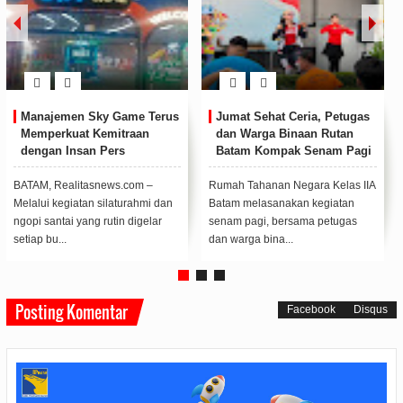
Jumat Sehat Ceria, Petugas
BP Batam Sambut Baik
dan Warga Binaan Rutan
Ekspansi Firmus
Batam Kompak Senam Pagi
Technologies, Perkuat
Posisi Batam sebagai Hub
Infrastruktur AI Regional
Rumah Tahanan Negara Kelas IIA
Wakil Kepala BP Batam, Li
Batam melasanakan kegiatan
Claudia Chandra, (F/Ist)BATAM,
senam pagi, bersama petugas
Realitasnews.com - Badan
dan warga bina...
Pengusahaan (BP) B...
Posting Komentar
Facebook
Disqus