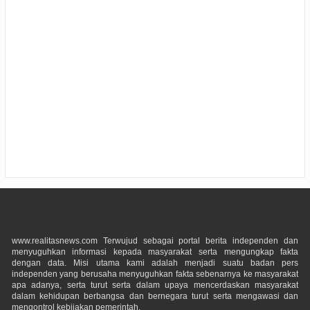
www.realitasnews.com Terwujud sebagai portal berita independen dan
menyuguhkan informasi kepada masyarakat serta mengungkap fakta
dengan data. Misi utama kami adalah menjadi suatu badan pers
independen yang berusaha menyuguhkan fakta sebenarnya ke masyarakat
apa adanya, serta turut serta dalam upaya mencerdaskan masyarakat
dalam kehidupan berbangsa dan bernegara turut serta mengawasi dan
mengontrol kebijakan pemerintah.